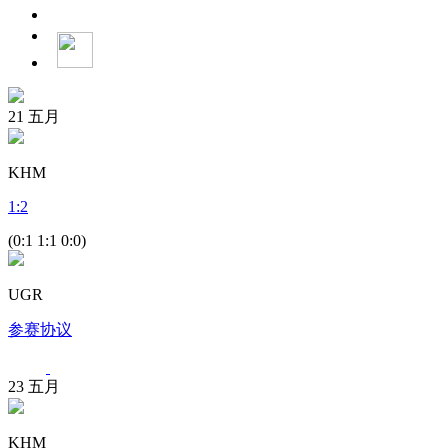
21
五月
KHM
1
:
2
(0:1 1:1 0:0)
UGR
参赛协议
23
五月
KHM