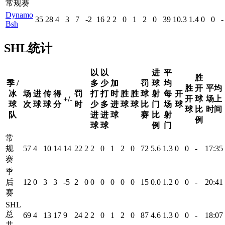
常规赛
Dynamo
35
28
4
3
7
-2
16
2
2
0
1
2
0
39
10.3
1.4
0
0
-
Bsh
SHL统计
以
以
进
平
胜
季 /
多
少
加
罚
球
均
胜
开
平均
冰
场
进
传
得
罚
打
打
时
胜
胜
球
射
每
开
开
球
场上
+/-
球
次
球
球
分
时
少
多
进
球
球
比
门
场
球
球
比
时间
队
进
进
球
赛
比
射
例
球
球
例
门
常
规
57
4
10
14
14
22
2
2
0
1
2
0
72
5.6
1.3
0
0
-
17:35
赛
季
后
12
0
3
3
-5
2
0
0
0
0
0
0
15
0.0
1.2
0
0
-
20:41
赛
SHL
总
69
4
13
17
9
24
2
2
0
1
2
0
87
4.6
1.3
0
0
-
18:07
共