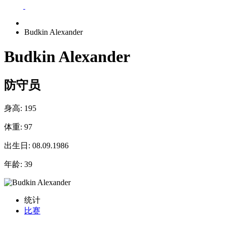
Budkin Alexander
Budkin Alexander
防守员
身高:
195
体重:
97
出生日:
08.09.1986
年龄:
39
统计
比赛