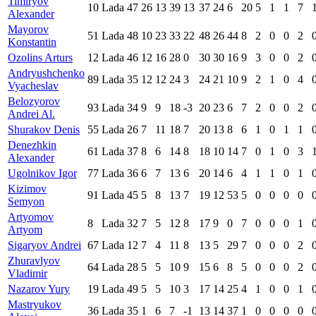
Timiryov
10
Lada
47
26
13
39
13
37
24
6
20
5
1
1
7
Alexander
Mayorov
51
Lada
48
10
23
33
22
48
26
44
8
2
0
0
2
Konstantin
Ozolins Arturs
12
Lada
46
12
16
28
0
30
30
16
9
3
0
0
2
Andryushchenko
89
Lada
35
12
12
24
3
24
21
10
9
2
1
0
4
Vyacheslav
Belozyorov
93
Lada
34
9
9
18
-3
20
23
6
7
2
0
0
2
Andrei Al.
Shurakov Denis
55
Lada
26
7
11
18
7
20
13
8
6
1
0
1
1
Denezhkin
61
Lada
37
8
6
14
8
18
10
14
7
0
1
0
3
Alexander
Ugolnikov Igor
77
Lada
36
6
7
13
6
20
14
6
4
1
1
0
1
Kizimov
91
Lada
45
5
8
13
7
19
12
53
5
0
0
0
0
Semyon
Artyomov
8
Lada
32
7
5
12
8
17
9
0
7
0
0
0
1
Artyom
Sigaryov Andrei
67
Lada
12
7
4
11
8
13
5
29
7
0
0
0
2
Zhuravlyov
64
Lada
28
5
5
10
9
15
6
8
5
0
0
0
2
Vladimir
Nazarov Yury
19
Lada
49
5
5
10
3
17
14
25
4
1
0
0
1
Mastryukov
36
Lada
35
1
6
7
-1
13
14
37
1
0
0
0
0