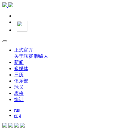
正式官方
关于联赛
聯絡人
新闻
多媒体
日历
俱乐部
球员
表格
统计
rus
eng