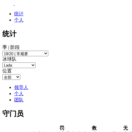
统计
个人
统计
季 | 阶段
冰球队
位置
领导人
个人
团队
守门员
罚
救
无