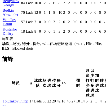
Berdyukov
84
Lada
10
0
2
2
6
8
2
2
0
0
0
0
0
0
7
0
Georgy
Budkin
76
Lada
12
0
1
1
8
10
2
0
0
0
0
0
0
0
8
0
Alexander
Valiullov
57
Lada
7
0
0
0
2
2
0
2
0
0
0
0
0
0
0
-
Daniil
Kostenko
18
Lada
8
0
0
0
1
3
2
0
0
0
0
0
0
0
6
0
Dmitry
词汇表
场次
- 场次,
得分
- 得分,
+/-
- 在场进球总结（+/-）,
Hits
- Hits,
BLS
- Blocked shots
前锋
以
以
多
少
加
冰球
场
进
传
得
罚
打
打
时
胜
球员
#
+/-
队
次
球
球
分
时
少
多
进
球
进
进
球
球
球
Toluzakov Filipp
17
Lada
53
22
20
42
18
45
27
10
14
6
2
1
4