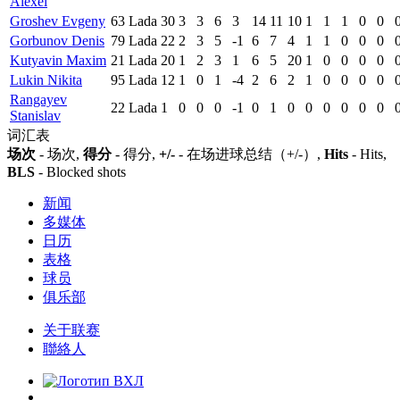
Alexei
Groshev Evgeny
63
Lada
30
3
3
6
3
14
11
10
1
1
1
0
0
Gorbunov Denis
79
Lada
22
2
3
5
-1
6
7
4
1
1
0
0
0
Kutyavin Maxim
21
Lada
20
1
2
3
1
6
5
20
1
0
0
0
0
Lukin Nikita
95
Lada
12
1
0
1
-4
2
6
2
1
0
0
0
0
Rangayev
22
Lada
1
0
0
0
-1
0
1
0
0
0
0
0
0
Stanislav
词汇表
场次
- 场次,
得分
- 得分,
+/-
- 在场进球总结（+/-）,
Hits
- Hits,
BLS
- Blocked shots
新闻
多媒体
日历
表格
球员
俱乐部
关于联赛
聯絡人