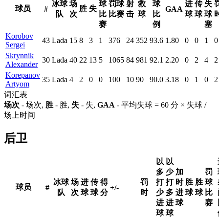
冰球
场
球
罚球
射
救
球
进
传
失
球员
胜
失
#
GAA
队
次
比
比赛
击
球
比
球
球
球
赛
例
塞
Korobov
43
Lada
15
8
3
1
376
24
352
93.6
1.80
0
0
1
0
Sergei
Skrynnik
30
Lada
40
22
13
5
1065
84
981
92.1
2.20
0
2
4
2
Alexander
Korepanov
35
Lada
4
2
0
0
100
10
90
90.0
3.18
0
1
0
2
Artyom
词汇表
场次
- 场次,
胜
- 胜,
失
- 失,
GAA
- 平均失球 = 60 分 × 失球 /
场上时间
后卫
以
以
多
少
加
罚
冰球
场
进
传
得
罚
打
打
时
胜
胜
球
球员
#
+/-
队
次
球
球
分
时
少
多
进
球
球
比
进
进
球
赛
球
球