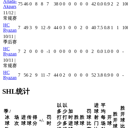
Ariada-
75
46
0
8
8
7
38
0
0
0
0
0
0
42
0.0
0.9
2
2
10
Akpars
11/12 |
常规赛
HC
7
49
3
9
12
-9
44
0
3
0
0
2
0
40
7.5
0.8
1
1
10
Ryazan
10/11 |
季后赛
HC
7
2
0
0
0
-1
0
0
0
0
0
0
0
2
0.0
1.0
0
0
-
Ryazan
10/11 |
常规赛
HC
7
56
2
9
11
-7
44
0
2
0
0
0
0
52
3.8
0.9
0
0
-
Ryazan
SHL统计
以
以
进
平
胜
季 /
多
少
加
罚
球
均
胜
开
冰
场
进
传
得
罚
打
打
时
胜
胜
球
射
每
开
开
球
+/-
球
次
球
球
分
时
少
多
进
球
球
比
门
场
球
球
比