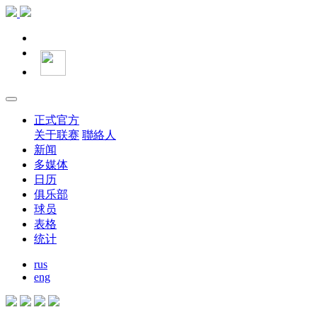
正式官方
关于联赛
聯絡人
新闻
多媒体
日历
俱乐部
球员
表格
统计
rus
eng