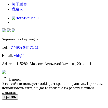
关于联赛
聯絡人
Supreme hockey league
Tel:
+7 (495) 647-71-11
E-mail:
vhl@fhr.ru
Address: 115280, Moscow, Avtozavodskaya str., 20 bldg 1
Наверх
Этот сайт использует cookie для хранения данных. Продолжая
использовать сайт, вы даете согласие на работу с этими
файлами.
Принять