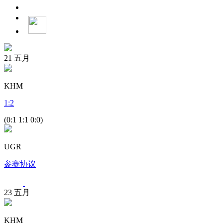
21
五月
KHM
1
:
2
(0:1 1:1 0:0)
UGR
参赛协议
23
五月
KHM