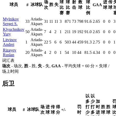
场
球
球
射
救
球
进
传
球员
冰球队
胜
失
#
GAA
次
比
比
击
球
比
球
球
赛
赛
例
Mylnikov
Ariada-
33
31
11
11
3
871
73
798
91.6
2.65
0
0
3
Sergei S.
Akpars
Klyuchnikov
Ariada-
50
7
4
2
1
211
19
192
91.0
2.65
0
0
0
Yury
Akpars
Litvinov
Ariada-
1
22
5
6
6
503
44
459
91.3
2.75
0
0
1
Andrei
Akpars
Rizayev
Ariada-
20
4
2
0
1
54
10
44
81.5
4.34
0
0
0
Ruslan
Akpars
词汇表
场次
- 场次,
胜
- 胜,
失
- 失,
GAA
- 平均失球 = 60 分 × 失球 /
场上时间
后卫
以
以
多
少
加
场
进
传
得
罚
打
打
时
胜
胜
球员
冰球队
#
+/-
次
球
球
分
时
少
多
进
球
球