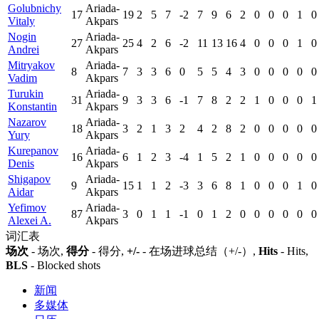
Golubnichy
Ariada-
17
19
2
5
7
-2
7
9
6
2
0
0
0
1
0
Vitaly
Akpars
Nogin
Ariada-
27
25
4
2
6
-2
11
13
16
4
0
0
0
1
0
Andrei
Akpars
Mitryakov
Ariada-
8
7
3
3
6
0
5
5
4
3
0
0
0
0
0
Vadim
Akpars
Turukin
Ariada-
31
9
3
3
6
-1
7
8
2
2
1
0
0
0
1
Konstantin
Akpars
Nazarov
Ariada-
18
3
2
1
3
2
4
2
8
2
0
0
0
0
0
Yury
Akpars
Kurepanov
Ariada-
16
6
1
2
3
-4
1
5
2
1
0
0
0
0
0
Denis
Akpars
Shigapov
Ariada-
9
15
1
1
2
-3
3
6
8
1
0
0
0
1
0
Aidar
Akpars
Yefimov
Ariada-
87
3
0
1
1
-1
0
1
2
0
0
0
0
0
0
Alexei A.
Akpars
词汇表
场次
- 场次,
得分
- 得分,
+/-
- 在场进球总结（+/-）,
Hits
- Hits,
BLS
- Blocked shots
新闻
多媒体