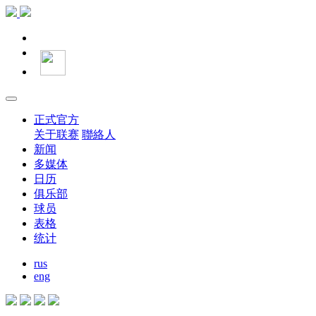
正式官方
关于联赛
聯絡人
新闻
多媒体
日历
俱乐部
球员
表格
统计
rus
eng