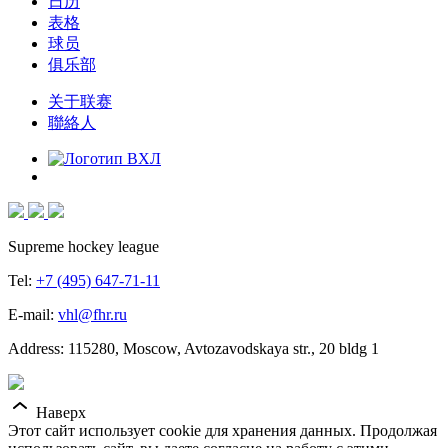
日历
表格
球员
俱乐部
关于联赛
聯絡人
Supreme hockey league
Tel:
+7 (495) 647-71-11
E-mail:
vhl@fhr.ru
Address: 115280, Moscow, Avtozavodskaya str., 20 bldg 1
Наверх
Этот сайт использует cookie для хранения данных. Продолжая