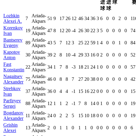
进
进
球
球
球
Lozhkin
Ariada-
7
51
9
17
26
12
46
34
36
3
6
0
0
2
0
11
Alexei A.
Akpars
Korenkov
Ariada-
19
47
8
12
20
-4
26
30
22
3
5
0
0
0
0
74
Ivan
Akpars
Bantserev
Ariada-
89
43
5
7
12
3
25
22
59
1
4
0
0
1
0
84
Evgeny
Akpars
Kapotov
Ariada-
30
39
2
8
10
-4
29
33
16
0
2
0
0
0
0
52
Anton
Akpars
Fast
Ariada-
22
34
1
7
8
-3
18
21
24
1
0
0
0
0
0
57
Konstantin
Akpars
Nagaitsev
Ariada-
75
46
0
8
8
7
27
20
38
0
0
0
0
0
0
42
Alexander
Akpars
Strebkov
Ariada-
37
36
0
4
4
-1
15
16
22
0
0
0
0
0
0
15
Ivan
Akpars
Parfiryev
Ariada-
88
12
1
1
2
-1
7
8
14
0
1
0
0
0
0
19
Sergei
Akpars
Bogdanov
Ariada-
11
24
0
2
2
5
15
10
18
0
0
0
0
0
0
19
Alexander
Akpars
Grishin
Ariada-
13
2
0
1
1
0
1
1
0
0
0
0
0
0
0
6
Alexei
Akpars