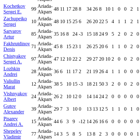
Kochetkov
Ariada-
99
48
11
17
28
8
34
26
8
10
1
0
0
2
1
Sergei E.
Akpars
Zachupeiko
Ariada-
10
48
10
15
25
6
26
20
22
5
4
1
1
2
1
Sergei
Akpars
Sarvarov
Ariada-
85
35
16
8
24
-3
15
18
24
9
5
2
0
2
0
Artur
Akpars
Fakhrutdinov
Ariada-
71
45
8
15
23
1
26
25
20
6
1
1
0
2
0
Denis
Akpars
Chistyakov
Ariada-
97
47
12
10
22
2
29
27
20
10
2
0
0
2
0
Sergei A.
Akpars
Lozhkin
Ariada-
28
36
6
11
17
2
21
19
26
4
1
1
0
0
0
Andrei
Akpars
Valiullin
Ariada-
12
38
5
10
15
-3
18
21
50
3
2
0
0
2
0
Marat
Akpars
Vishnyakov
Ariada-
24
26
2
10
12
0
14
14
24
2
0
0
0
0
0
Albert
Akpars
Gutov
Ariada-
39
29
7
3
10
0
13
13
12
5
1
1
0
1
0
Alexander
Akpars
Pisarev
Ariada-
15
44
6
3
9
-12
14
26
16
6
0
0
0
0
0
Andrei A.
Akpars
Shepelev
Ariada-
77
14
3
5
8
5
13
8
2
3
0
0
0
0
1
Vladimir
Akpars