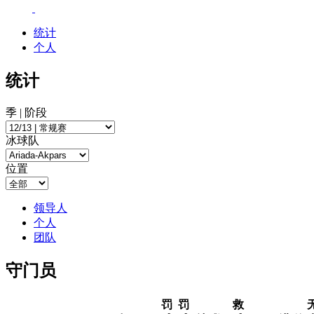
统计
个人
统计
季 | 阶段
冰球队
位置
领导人
个人
团队
守门员
罚
罚
救