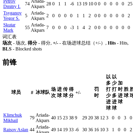
Petrov
Ariada-
74
28
0
1
1
-6
13
19
10
0
0
0
0
0
0
25
Dmitry I.
Akpars
Tsyganov
Ariada-
5
2
0
0
0
0
1
1
2
0
0
0
0
0
0
2
Yegor S.
Akpars
Skutar
Ariada-
55
7
0
0
0
-3
1
4
2
0
0
0
0
0
0
0
Mark
Akpars
词汇表
场次
- 场次,
得分
- 得分,
+/-
- 在场进球总结（+/-）,
Hits
- Hits,
BLS
- Blocked shots
前锋
以
以
多
少
加
场
进
传
得
罚
打
打
时
胜
球员
冰球队
#
+/-
次
球
球
分
时
少
多
进
球
进
进
球
球
球
Klimchuk
Ariada-
79
40
15
23
38
9
29
20
38
12
3
0
0
3
0
Mikhail
Akpars
Ariada-
Raisov Aslan
44
49
14
19
33
-6
30
36
16
10
3
1
0
0
2
Akpars