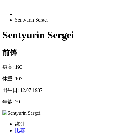
Sentyurin Sergei
Sentyurin Sergei
前锋
身高:
193
体重:
103
出生日:
12.07.1987
年龄:
39
统计
比赛