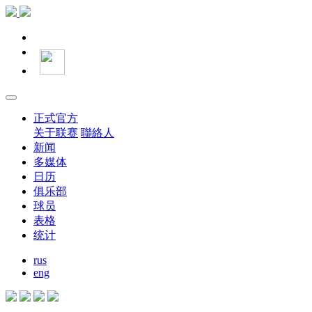
正式官方
关于联赛
聯絡人
新闻
多媒体
日历
俱乐部
球员
表格
统计
rus
eng