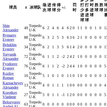
场
进
传
得
罚
打
打
时
胜
胜
球员
冰球队
#
+/-
次
球
球
分
时
少
多
进
球
球
进
进
球
球
球
Shin
Torpedo
49
6
2
4
6
4
6
2
0
1
1
0
0
1
0
1
Alexander
U-K
Rymarev
Torpedo
88
6
3
2
5
3
6
3
6
2
1
0
0
0
0
1
Evgeny
U-K
Belukhin
Torpedo
34
6
2
1
3
5
6
1
4
2
0
0
0
0
0
1
Evgeny
U-K
Toryanik
Torpedo
72
6
1
1
2
-2
2
4
2
1
0
0
0
0
0
1
Alexander
U-K
Fyodorov
Torpedo
76
6
1
1
2
-2
2
4
4
1
0
0
0
0
0
5
Evgeny
U-K
Kozlov
Torpedo
16
5
1
0
1
0
1
1
0
1
0
0
0
0
0
3
Roman
U-K
Kaznacheyev
Torpedo
13
4
0
1
1
1
1
0
0
0
0
0
0
0
0
4
Alexander
U-K
Korotkov
Torpedo
27
5
0
1
1
-1
1
2
0
0
0
0
0
0
0
5
Vladimir
U-K
Belozyorov
Torpedo
63
0
0
0
0
0
0
0
0
0
0
0
0
0
0
0
Andrei Al.
U-K