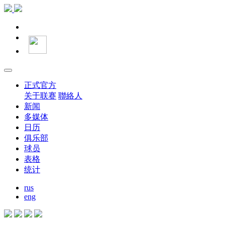
正式官方
关于联赛
聯絡人
新闻
多媒体
日历
俱乐部
球员
表格
统计
rus
eng