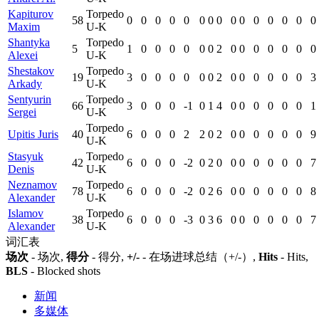
Kapiturov
Torpedo
58
0
0
0
0
0
0
0
0
0
0
0
0
0
0
0
Maxim
U-K
Shantyka
Torpedo
5
1
0
0
0
0
0
0
2
0
0
0
0
0
0
0
Alexei
U-K
Shestakov
Torpedo
19
3
0
0
0
0
0
0
2
0
0
0
0
0
0
3
Arkady
U-K
Sentyurin
Torpedo
66
3
0
0
0
-1
0
1
4
0
0
0
0
0
0
1
Sergei
U-K
Torpedo
Upitis Juris
40
6
0
0
0
2
2
0
2
0
0
0
0
0
0
9
U-K
Stasyuk
Torpedo
42
6
0
0
0
-2
0
2
0
0
0
0
0
0
0
7
Denis
U-K
Neznamov
Torpedo
78
6
0
0
0
-2
0
2
6
0
0
0
0
0
0
8
Alexander
U-K
Islamov
Torpedo
38
6
0
0
0
-3
0
3
6
0
0
0
0
0
0
7
Alexander
U-K
词汇表
场次
- 场次,
得分
- 得分,
+/-
- 在场进球总结（+/-）,
Hits
- Hits,
BLS
- Blocked shots
新闻
多媒体