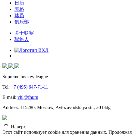
日历
表格
球员
俱乐部
关于联赛
聯絡人
Supreme hockey league
Tel:
+7 (495) 647-71-11
E-mail:
vhl@fhr.ru
Address: 115280, Moscow, Avtozavodskaya str., 20 bldg 1
Наверх
Этот сайт использует cookie для хранения данных. Продолжая