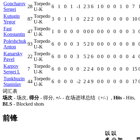
Goncharov
Torpedo
28
6
1
0
1
-1
2
3
6
1
0
0
0
1
0
7
Sergei
U-K
Kutugin
Torpedo
87
3
0
1
1
0
2
2
2
0
0
0
0
0
0
10
Yegor
U-K
Fast
Torpedo
47
1
0
0
0
0
0
0
0
0
0
0
0
0
0
3
Konstantin
U-K
Poleshchuk
Torpedo
93
6
0
0
0
3
5
2
0
0
0
0
0
0
0
8
Anton
U-K
Kanarsky
Torpedo
22
6
0
0
0
3
5
2
6
0
0
0
0
0
0
4
Pavel
U-K
Karpov
Torpedo
7
6
0
0
0
0
2
2
4
0
0
0
0
0
0
15
Sergei I.
U-K
Tunkhuzin
Torpedo
44
6
0
0
0
-2
2
4
9
0
0
0
0
0
0
17
Stanislav
U-K
词汇表
场次
- 场次,
得分
- 得分,
+/-
- 在场进球总结（+/-）,
Hits
- Hits,
BLS
- Blocked shots
前锋
以
以
多
少
加