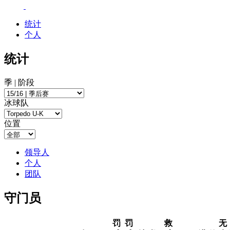
统计
个人
统计
季 | 阶段
冰球队
位置
领导人
个人
团队
守门员
罚
罚
救
无