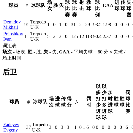
场
球
球
射
救
球
进
传
失
球员
冰球队
胜
失
#
GAA
次
比
比
击
球
比
球
球
球
赛
赛
例
塞
Demidov
Torpedo
91
1
0
1
0
31
2
29
93.5
1.98
0
0
0
Mikhail
U-K
Poloshkov
Torpedo
1
5
2
3
0
125
12
113
90.4
2.37
0
0
0
Ivan
U-K
词汇表
场次
- 场次,
胜
- 胜,
失
- 失,
GAA
- 平均失球 = 60 分 × 失球 /
场上时间
后卫
以
以
多
少
加
罚
场
进
传
得
罚
打
打
时
胜
胜
球
球员
冰球队
#
+/-
次
球
球
分
时
少
多
进
球
球
比
进
进
球
赛
球
球
Fadeyev
Torpedo
37
3
0
3
3
-1
0
1
6
0
0
0
0
0
0
6
Evgeny
U-K