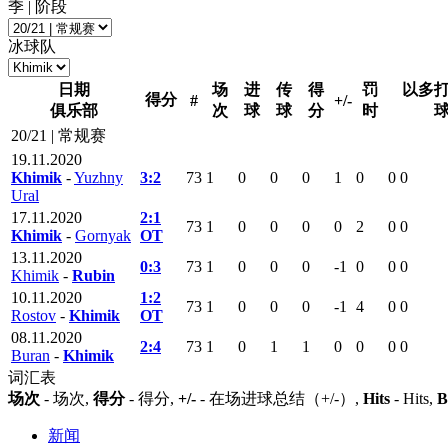
季 | 阶段
冰球队
日期
场
进
传
得
罚
以多
得分
#
+/-
俱乐部
次
球
球
分
时
20/21 | 常规赛
19.11.2020
Khimik
-
Yuzhny
3:2
73
1
0
0
0
1
0
0
0
Ural
17.11.2020
2:1
73
1
0
0
0
0
2
0
0
Khimik
-
Gornyak
ОТ
13.11.2020
0:3
73
1
0
0
0
-1
0
0
0
Khimik
-
Rubin
10.11.2020
1:2
73
1
0
0
0
-1
4
0
0
Rostov
-
Khimik
ОТ
08.11.2020
2:4
73
1
0
1
1
0
0
0
0
Buran
-
Khimik
词汇表
场次
- 场次,
得分
- 得分,
+/-
- 在场进球总结（+/-）,
Hits
- Hits,
B
新闻