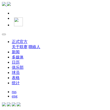
正式官方
关于联赛
聯絡人
新闻
多媒体
日历
俱乐部
球员
表格
统计
rus
eng