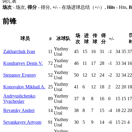
词汇表
场次
- 场次,
得分
- 得分,
+/-
- 在场进球总结（+/-）,
Hits
- Hits,
B
前锋
场
进
传
得
球员
冰球队
#
+/-
次
球
球
分
Yuzhny
Zakharchuk Ivan
11
45
15
16
31
-1
34
35
37
Ural
Yuzhny
Kondratyev Denis V.
72
46
11
17
28
-1
33
34
16
Ural
Yuzhny
Stepanov Evgeny
52
50
12
12
24
-2
32
34
22
Ural
Yuzhny
Konovalov Mikhail A.
25
41
6
12
18
2
22
20
18
Ural
Andryushchenko
Yuzhny
89
37
8
8
16
0
15
15
17
Vyacheslav
Ural
Yuzhny
Revatsky Andrei
14
38
8
7
15
-4
18
22
20
Ural
Yuzhny
Sevankayev Artyom
91
30
5
9
14
-6
15
21
4
Ural
Yuzhny