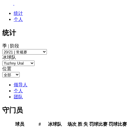
统计
个人
统计
季 | 阶段
冰球队
位置
领导人
个人
团队
守门员
球员
#
冰球队
场次
胜
失
罚球比赛
罚球比赛