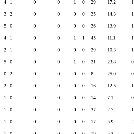
4
1
0
0
1
0
29
17.2
1
3
2
0
0
0
0
35
14.3
1
5
0
0
0
0
0
36
13.9
1
4
1
0
0
1
1
45
11.1
1
2
1
0
0
0
0
29
10.3
1
5
0
0
0
1
0
21
23.8
0
0
2
0
0
0
0
8
25.0
0
2
0
0
0
0
0
16
12.5
1
1
0
0
0
0
0
14
7.1
0
1
0
0
0
0
0
37
2.7
1
1
0
0
0
0
0
17
5.9
2
1
0
0
0
0
0
19
5.3
0