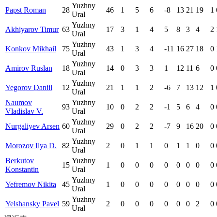
Yuzhny
Papst Roman
28
46
1
5
6
-8
13
21
19
1
Ural
Yuzhny
Akhiyarov Timur
63
17
3
1
4
5
8
3
4
2
Ural
Yuzhny
Konkov Mikhail
75
43
1
3
4
-11
16
27
18
0
Ural
Yuzhny
Amirov Ruslan
18
14
0
3
3
1
12
11
6
0
Ural
Yuzhny
Yegorov Daniil
12
21
1
1
2
-6
7
13
12
1
Ural
Naumov
Yuzhny
93
10
0
2
2
-1
5
6
4
0
Vladislav V.
Ural
Yuzhny
Nurgaliyev Arsen
60
29
0
2
2
-7
9
16
20
0
Ural
Yuzhny
Morozov Ilya D.
82
2
0
1
1
0
1
1
0
0
Ural
Berkutov
Yuzhny
15
1
0
0
0
0
0
0
0
0
Konstantin
Ural
Yuzhny
Yefremov Nikita
45
1
0
0
0
0
0
0
0
0
Ural
Yuzhny
Yelshansky Pavel
59
2
0
0
0
0
0
0
2
0
Ural