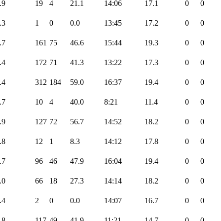
.9
19
4
21.1
14:06
17.1
0
0
.3
1
0
0.0
13:45
17.2
0
0
.7
161
75
46.6
15:44
19.3
0
0
.4
172
71
41.3
13:22
17.3
0
0
.4
312
184
59.0
16:37
19.4
0
0
.7
10
4
40.0
8:21
11.4
0
0
.9
127
72
56.7
14:52
18.2
0
0
.8
12
1
8.3
14:12
17.8
0
0
.7
96
46
47.9
16:04
19.4
0
0
.0
66
18
27.3
14:14
18.2
0
0
.4
2
0
0.0
14:07
16.7
0
0
.8
117
49
41.9
11:21
14.7
0
0