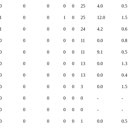
0
0
0
0
0
25
4.0
0.5
1
0
0
1
0
25
12.0
1.5
1
0
0
0
0
24
4.2
0.6
0
0
0
0
0
11
0.0
0.8
0
0
0
0
0
11
9.1
0.5
0
0
0
0
0
13
0.0
1.3
0
0
0
0
0
13
0.0
0.4
0
0
0
0
0
3
0.0
1.5
0
0
0
0
0
0
-
-
0
0
0
0
0
0
-
-
0
0
0
0
0
1
0.0
0.5