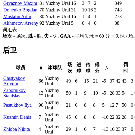
Gryaznov Maxim
31
Yuzhny Ural
16
3
7
2
349
Donenko Bogdan
70
Yuzhny Ural
31
10
16
2
748
Mustafin Artur
30
Yuzhny Ural
16
1
4
1
273
Akhmetov Arseny
92
Yuzhny Ural
5
0
4
0
88
词汇表
场次
- 场次,
胜
- 胜,
失
- 失,
GAA
- 平均失球 = 60 分 × 失球 /
后卫
场
进
传
得
罚
球员
冰球队
#
+/-
次
球
球
分
时
Chistyakov
Yuzhny
66
49
6
15
21
-5
37
42
43
3
Artyom
Ural
Zabornikov
Yuzhny
13
50
1
9
10
-5
28
33
54
1
Stanislav
Ural
Yuzhny
Pastukhov Ilya
90
21
0
8
8
5
12
7
50
0
Ural
Yuzhny
Kuzmin Denis
7
45
0
8
8
-10
22
32
28
0
Ural
Yuzhny
Zhloba Nikita
4
29
1
6
7
-13
10
23
37
0
Ural