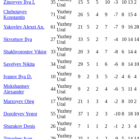
Zinovyev Ilya I.
35
15
5
5
10
-3
10
13
2
Ural
Chebotayev
Yuzhny
71
26
5
4
9
-7
8
15
4
Konstantin
Ural
Yuzhny
Yakovlev Alexei An.
61
21
5
2
7
-7
9
16
28
Ural
Yuzhny
Skvortsov Ilya
27
33
5
2
7
-4
10
14
14
Ural
Yuzhny
Shakhvorostov Viktor
33
20
3
4
7
-8
6
14
4
Ural
Yuzhny
Savelyev Nikita
34
29
5
1
6
-6
8
14
10
Ural
Yuzhny
Ivanov Ilya D.
10
9
2
3
5
-2
4
6
4
Ural
Mokshantsev
Yuzhny
44
9
2
2
4
-6
5
11
4
Alexander
Ural
Yuzhny
Marzoyev Oleg
17
21
1
3
4
-2
8
10
2
Ural
Yuzhny
Dorofeyev Yegor
55
37
1
2
3
-10
8
18
10
Ural
Yuzhny
Shurakov Denis
26
7
1
1
2
-1
2
3
4
Ural
Yuzhny
Timashev Ivan
79
25
1
1
2
-9
5
14
14