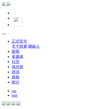
正式官方
关于联赛
聯絡人
新闻
多媒体
日历
俱乐部
球员
表格
统计
rus
eng