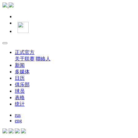
正式官方
关于联赛
聯絡人
新闻
多媒体
日历
俱乐部
球员
表格
统计
rus
eng