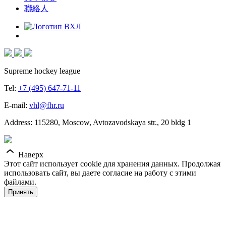
聯絡人
Supreme hockey league
Tel:
+7 (495) 647-71-11
E-mail:
vhl@fhr.ru
Address: 115280, Moscow, Avtozavodskaya str., 20 bldg 1
Наверх
Этот сайт использует cookie для хранения данных. Продолжая
использовать сайт, вы даете согласие на работу с этими
файлами.
Принять