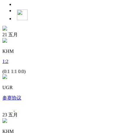
21
五月
KHM
1
:
2
(0:1 1:1 0:0)
UGR
参赛协议
23
五月
KHM