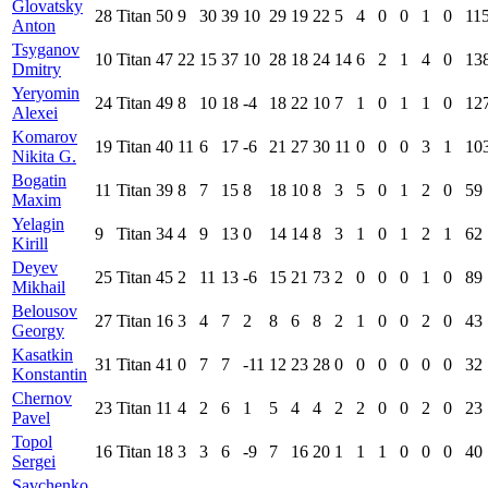
Glovatsky
28
Titan
50
9
30
39
10
29
19
22
5
4
0
0
1
0
11
Anton
Tsyganov
10
Titan
47
22
15
37
10
28
18
24
14
6
2
1
4
0
13
Dmitry
Yeryomin
24
Titan
49
8
10
18
-4
18
22
10
7
1
0
1
1
0
12
Alexei
Komarov
19
Titan
40
11
6
17
-6
21
27
30
11
0
0
0
3
1
10
Nikita G.
Bogatin
11
Titan
39
8
7
15
8
18
10
8
3
5
0
1
2
0
59
Maxim
Yelagin
9
Titan
34
4
9
13
0
14
14
8
3
1
0
1
2
1
62
Kirill
Deyev
25
Titan
45
2
11
13
-6
15
21
73
2
0
0
0
1
0
89
Mikhail
Belousov
27
Titan
16
3
4
7
2
8
6
8
2
1
0
0
2
0
43
Georgy
Kasatkin
31
Titan
41
0
7
7
-11
12
23
28
0
0
0
0
0
0
32
Konstantin
Chernov
23
Titan
11
4
2
6
1
5
4
4
2
2
0
0
2
0
23
Pavel
Topol
16
Titan
18
3
3
6
-9
7
16
20
1
1
1
0
0
0
40
Sergei
Savchenko