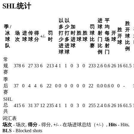
SHL统计
以
以
进
平
胜
季 /
多
少
加
罚
球
均
胜
开
冰
场
进
传
得
罚
打
打
时
胜
胜
球
射
每
开
开
球
+/-
球
次
球
球
分
时
少
多
进
球
球
比
门
场
球
球
比
队
进
进
球
赛
比
射
例
球
球
例
门
常
规
378
6
27
33
6
213
4
1
1
0
3
0
233
2.6
0.6
26
16
61.5
赛
季
后
37
0
4
4
6
22
0
0
0
0
0
0
22
0.0
0.6
0
0
-
赛
SHL
总
415
6
31
37
12
235
4
1
1
0
3
0
255
2.4
0.6
26
16
61.5
共
词汇表
场次
- 场次,
得分
- 得分,
+/-
- 在场进球总结（+/-）,
Hits
- Hits,
BLS
- Blocked shots