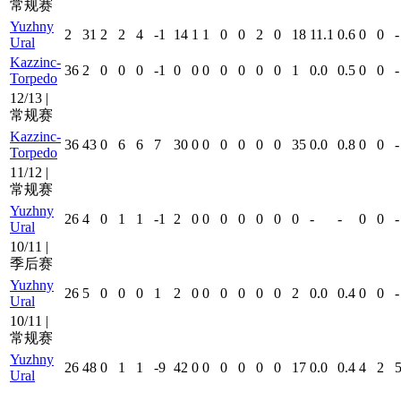
常规赛
Yuzhny
2
31
2
2
4
-1
14
1
1
0
0
2
0
18
11.1
0.6
0
0
-
Ural
Kazzinc-
36
2
0
0
0
-1
0
0
0
0
0
0
0
1
0.0
0.5
0
0
-
Torpedo
12/13 |
常规赛
Kazzinc-
36
43
0
6
6
7
30
0
0
0
0
0
0
35
0.0
0.8
0
0
-
Torpedo
11/12 |
常规赛
Yuzhny
26
4
0
1
1
-1
2
0
0
0
0
0
0
0
-
-
0
0
-
Ural
10/11 |
季后赛
Yuzhny
26
5
0
0
0
1
2
0
0
0
0
0
0
2
0.0
0.4
0
0
-
Ural
10/11 |
常规赛
Yuzhny
26
48
0
1
1
-9
42
0
0
0
0
0
0
17
0.0
0.4
4
2
5
Ural