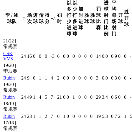
以
以
进
平
多
少
加
罚
球
均
胜
季 / 冰
场
进
传
得
罚
打
打
时
胜
胜
球
射
每
开
开
#
+/-
球队
次
球
球
分
时
少
多
进
球
球
比
门
场
球
球
进
进
球
赛
比
射
球
球
例
门
21/22 |
常规赛
CSK
24
16
0
0
0
-3
6
0
0
0
0
0
0
14
0.0
0.9
0
0
-
VVS
19/20 |
季后赛
Rubin
24
9
0
1
1
4
2
0
0
0
0
0
0
3
0.0
0.3
0
0
-
19/20 |
常规赛
Rubin
24
49
1
4
5
7
21
0
0
1
0
0
0
29
3.4
0.6
0
0
-
18/19 |
常规赛
Rubin
24
28
1
1
2
7
6
1
0
0
0
0
0
19
5.3
0.7
2
1
5
17/18 |
常规赛