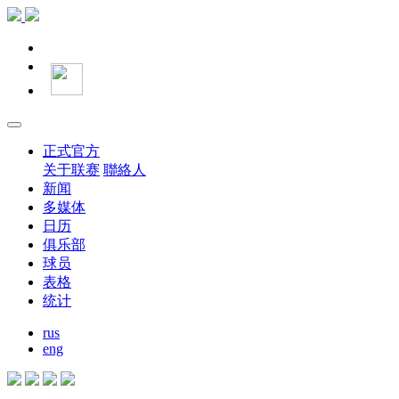
正式官方
关于联赛
聯絡人
新闻
多媒体
日历
俱乐部
球员
表格
统计
rus
eng