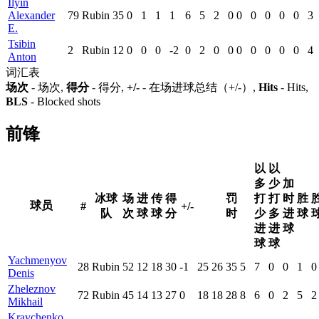
Ilyin
Alexander
79
Rubin
35
0
1
1
1
6
5
2
0
0
0
0
0
0
3
E.
Tsibin
2
Rubin
12
0
0
0
-2
0
2
0
0
0
0
0
0
0
4
Anton
词汇表
场次
- 场次,
得分
- 得分,
+/-
- 在场进球总结（+/-）,
Hits
- Hits,
BLS
- Blocked shots
前锋
以
以
多
少
加
冰球
场
进
传
得
罚
打
打
时
胜
球员
#
+/-
队
次
球
球
分
时
少
多
进
球
进
进
球
球
球
Yachmenyov
28
Rubin
52
12
18
30
-1
25
26
35
5
7
0
0
1
0
Denis
Zheleznov
72
Rubin
45
14
13
27
0
18
18
28
8
6
0
2
5
2
Mikhail
Kravchenko