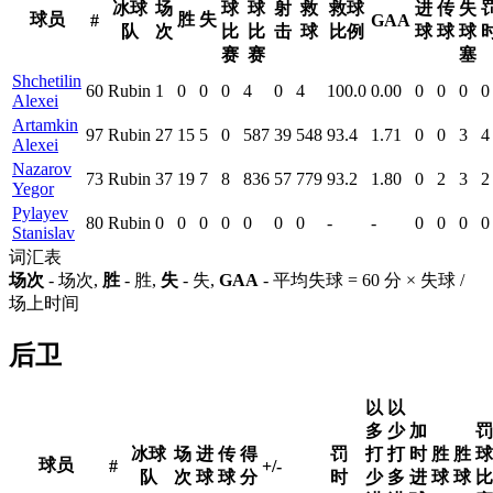
冰球
场
球
球
射
救
救球
进
传
失
球员
胜
失
#
GAA
队
次
比
比
击
球
比例
球
球
球
赛
赛
塞
Shchetilin
60
Rubin
1
0
0
0
4
0
4
100.0
0.00
0
0
0
0
Alexei
Artamkin
97
Rubin
27
15
5
0
587
39
548
93.4
1.71
0
0
3
4
Alexei
Nazarov
73
Rubin
37
19
7
8
836
57
779
93.2
1.80
0
2
3
2
Yegor
Pylayev
80
Rubin
0
0
0
0
0
0
0
-
-
0
0
0
0
Stanislav
词汇表
场次
- 场次,
胜
- 胜,
失
- 失,
GAA
- 平均失球 = 60 分 × 失球 /
场上时间
后卫
以
以
多
少
加
罚
冰球
场
进
传
得
罚
打
打
时
胜
胜
球
球员
#
+/-
队
次
球
球
分
时
少
多
进
球
球
比