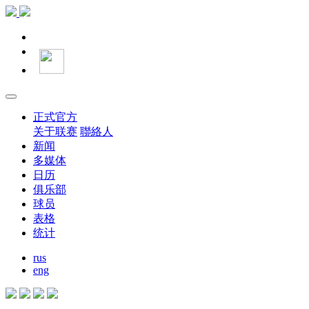
正式官方
关于联赛
聯絡人
新闻
多媒体
日历
俱乐部
球员
表格
统计
rus
eng