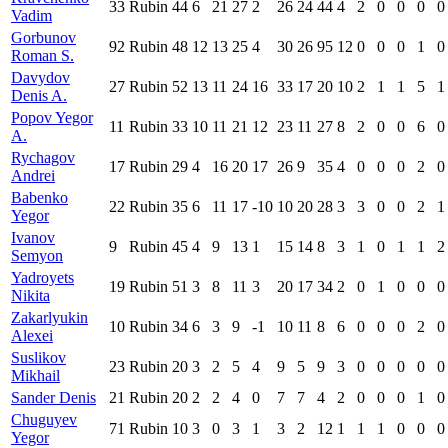
33
Rubin
44
6
21
27
2
26
24
44
4
2
0
0
0
0
Vadim
Gorbunov
92
Rubin
48
12
13
25
4
30
26
95
12
0
0
0
1
0
Roman S.
Davydov
27
Rubin
52
13
11
24
16
33
17
20
10
2
1
1
5
1
Denis A.
Popov Yegor
11
Rubin
33
10
11
21
12
23
11
27
8
2
0
0
6
0
A.
Rychagov
17
Rubin
29
4
16
20
17
26
9
35
4
0
0
0
2
0
Andrei
Babenko
22
Rubin
35
6
11
17
-10
10
20
28
3
3
0
0
2
1
Yegor
Ivanov
9
Rubin
45
4
9
13
1
15
14
8
3
1
0
1
1
2
Semyon
Yadroyets
19
Rubin
51
3
8
11
3
20
17
34
2
0
1
0
0
0
Nikita
Zakarlyukin
10
Rubin
34
6
3
9
-1
10
11
8
6
0
0
0
2
0
Alexei
Suslikov
23
Rubin
20
3
2
5
4
9
5
9
3
0
0
0
0
0
Mikhail
Sander Denis
21
Rubin
20
2
2
4
0
7
7
4
2
0
0
0
1
0
Chuguyev
71
Rubin
10
3
0
3
1
3
2
12
1
1
1
0
0
0
Yegor