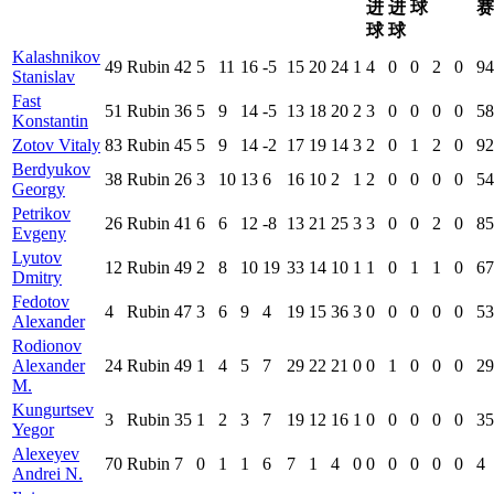
进
进
球
赛
球
球
Kalashnikov
49
Rubin
42
5
11
16
-5
15
20
24
1
4
0
0
2
0
94
Stanislav
Fast
51
Rubin
36
5
9
14
-5
13
18
20
2
3
0
0
0
0
58
Konstantin
Zotov Vitaly
83
Rubin
45
5
9
14
-2
17
19
14
3
2
0
1
2
0
92
Berdyukov
38
Rubin
26
3
10
13
6
16
10
2
1
2
0
0
0
0
54
Georgy
Petrikov
26
Rubin
41
6
6
12
-8
13
21
25
3
3
0
0
2
0
85
Evgeny
Lyutov
12
Rubin
49
2
8
10
19
33
14
10
1
1
0
1
1
0
67
Dmitry
Fedotov
4
Rubin
47
3
6
9
4
19
15
36
3
0
0
0
0
0
53
Alexander
Rodionov
Alexander
24
Rubin
49
1
4
5
7
29
22
21
0
0
1
0
0
0
29
M.
Kungurtsev
3
Rubin
35
1
2
3
7
19
12
16
1
0
0
0
0
0
35
Yegor
Alexeyev
70
Rubin
7
0
1
1
6
7
1
4
0
0
0
0
0
0
4
Andrei N.