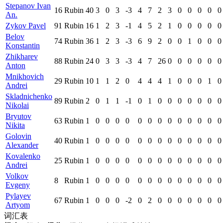
Stepanov Ivan
16
Rubin
40
3
0
3
-3
4
7
2
3
0
0
0
0
0
An.
Zykov Pavel
91
Rubin
16
1
2
3
-1
4
5
2
1
0
0
0
0
0
Belov
74
Rubin
36
1
2
3
-3
6
9
2
0
0
1
0
0
0
Konstantin
Zhikharev
88
Rubin
24
0
3
3
-3
4
7
26
0
0
0
0
0
0
Anton
Mnikhovich
29
Rubin
10
1
1
2
0
4
4
4
1
0
0
0
1
0
Andrei
Skladnichenko
89
Rubin
2
0
1
1
-1
0
1
0
0
0
0
0
0
0
Nikolai
Bryutov
63
Rubin
1
0
0
0
0
0
0
0
0
0
0
0
0
0
Nikita
Golovin
40
Rubin
1
0
0
0
0
0
0
0
0
0
0
0
0
0
Alexander
Kovalenko
25
Rubin
1
0
0
0
0
0
0
0
0
0
0
0
0
0
Andrei
Volkov
8
Rubin
1
0
0
0
0
0
0
0
0
0
0
0
0
0
Evgeny
Pylayev
67
Rubin
1
0
0
0
-2
0
2
0
0
0
0
0
0
0
Artyom
词汇表