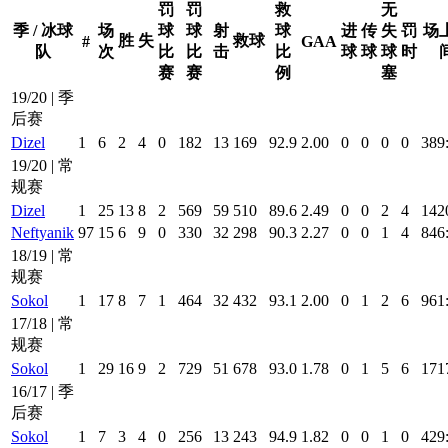
罚
罚
救
无
季 / 冰球
场
球
球
射
球
进
传
失
罚
场
胜
失
救球
#
GAA
队
次
比
比
击
比
球
球
球
时
赛
赛
例
塞
19/20 | 季
后赛
Dizel
1
6
2
4
0
182
13
169
92.9
2.00
0
0
0
0
389
19/20 | 常
规赛
Dizel
1
25
13
8
2
569
59
510
89.6
2.49
0
0
2
4
142
Neftyanik
97
15
6
9
0
330
32
298
90.3
2.27
0
0
1
4
846
18/19 | 常
规赛
Sokol
1
17
8
7
1
464
32
432
93.1
2.00
0
1
2
6
961
17/18 | 常
规赛
Sokol
1
29
16
9
2
729
51
678
93.0
1.78
0
1
5
6
171
16/17 | 季
后赛
Sokol
1
7
3
4
0
256
13
243
94.9
1.82
0
0
1
0
429