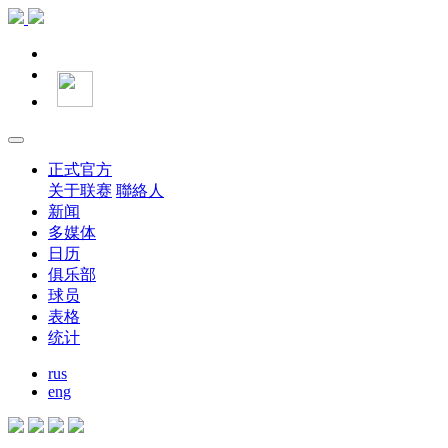
正式官方
关于联赛
聯絡人
新闻
多媒体
日历
俱乐部
球员
表格
统计
rus
eng