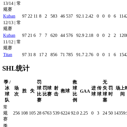
13/14 | 常
规赛
Kuban
97
22
11
8
2
583
46
537
92.1
2.42
0
0
0
6
114
12/13 | 常
规赛
Kuban
97
21
6
7
7
620
44
576
92.9
2.18
0
0
2
2
120
11/12 | 常
规赛
Titan
97
31
8
17
2
856
71
785
91.7
2.76
0
0
1
6
154
SHL统计
季 /
罚
救
无
冰
场
球
罚球
射
球
进
传
失
罚
场上
胜
失
救球
GAA
球
次
比
比赛
击
比
球
球
球
时
间
队
赛
例
塞
常
规
256
108
105
28
6763
539
6224
92.0
2.25
0
3
24
50
14359:
赛
季