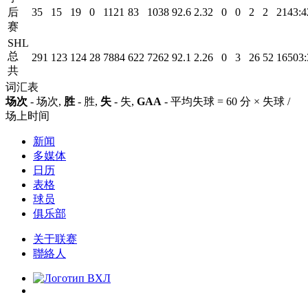
后
35
15
19
0
1121
83
1038
92.6
2.32
0
0
2
2
2143:4
赛
SHL
总
291
123
124
28
7884
622
7262
92.1
2.26
0
3
26
52
16503:
共
词汇表
场次
- 场次,
胜
- 胜,
失
- 失,
GAA
- 平均失球 = 60 分 × 失球 /
场上时间
新闻
多媒体
日历
表格
球员
俱乐部
关于联赛
聯絡人