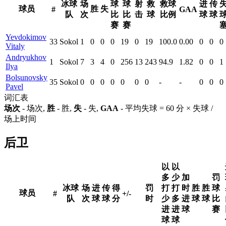
冰球
场
球
球
射
救
救球
进
传
球员
胜
失
#
GAA
队
次
比
比
击
球
比例
球
球
赛
赛
Yevdokimov
33
Sokol
1
0
0
0
19
0
19
100.0
0.00
0
0
0
Vitaly
Andryukhov
1
Sokol
7
3
4
0
256
13
243
94.9
1.82
0
0
1
Ilya
Bolsunovsky
35
Sokol
0
0
0
0
0
0
0
-
-
0
0
0
Pavel
词汇表
场次
- 场次,
胜
- 胜,
失
- 失,
GAA
- 平均失球 = 60 分 × 失球 /
场上时间
后卫
以
以
多
少
加
罚
冰球
场
进
传
得
罚
打
打
时
胜
胜
球
球员
#
+/-
队
次
球
球
分
时
少
多
进
球
球
比
进
进
球
赛
球
球