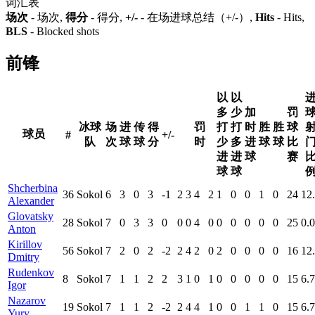
词汇表
场次
- 场次,
得分
- 得分,
+/-
- 在场进球总结（+/-）,
Hits
- Hits,
BLS
- Blocked shots
前锋
以
以
多
少
加
罚
冰球
场
进
传
得
罚
打
打
时
胜
胜
球
球员
#
+/-
队
次
球
球
分
时
少
多
进
球
球
比
进
进
球
赛
球
球
Shcherbina
36
Sokol
6
3
0
3
-1
2
3
4
2
1
0
0
1
0
24
12
Alexander
Glovatsky
28
Sokol
7
0
3
3
0
0
0
4
0
0
0
0
0
0
25
0.0
Anton
Kirillov
56
Sokol
7
2
0
2
-2
2
4
2
0
2
0
0
0
0
16
12
Dmitry
Rudenkov
8
Sokol
7
1
1
2
2
3
1
0
1
0
0
0
0
0
15
6.7
Igor
Nazarov
19
Sokol
7
1
1
2
-2
2
4
4
1
0
0
1
1
0
15
6.7
Yury