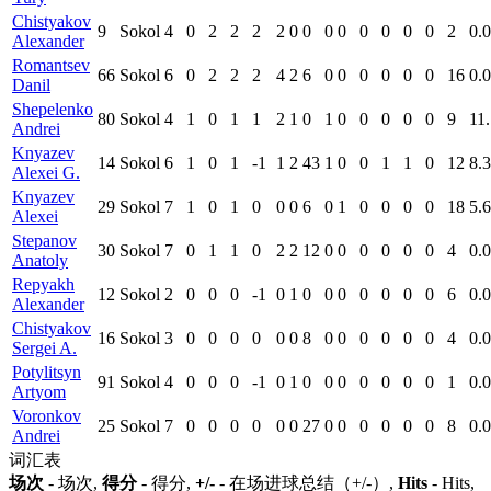
Chistyakov
9
Sokol
4
0
2
2
2
2
0
0
0
0
0
0
0
0
2
0.0
Alexander
Romantsev
66
Sokol
6
0
2
2
2
4
2
6
0
0
0
0
0
0
16
0.0
Danil
Shepelenko
80
Sokol
4
1
0
1
1
2
1
0
1
0
0
0
0
0
9
11
Andrei
Knyazev
14
Sokol
6
1
0
1
-1
1
2
43
1
0
0
1
1
0
12
8.3
Alexei G.
Knyazev
29
Sokol
7
1
0
1
0
0
0
6
0
1
0
0
0
0
18
5.6
Alexei
Stepanov
30
Sokol
7
0
1
1
0
2
2
12
0
0
0
0
0
0
4
0.0
Anatoly
Repyakh
12
Sokol
2
0
0
0
-1
0
1
0
0
0
0
0
0
0
6
0.0
Alexander
Chistyakov
16
Sokol
3
0
0
0
0
0
0
8
0
0
0
0
0
0
4
0.0
Sergei A.
Potylitsyn
91
Sokol
4
0
0
0
-1
0
1
0
0
0
0
0
0
0
1
0.0
Artyom
Voronkov
25
Sokol
7
0
0
0
0
0
0
27
0
0
0
0
0
0
8
0.0
Andrei
词汇表
场次
- 场次,
得分
- 得分,
+/-
- 在场进球总结（+/-）,
Hits
- Hits,