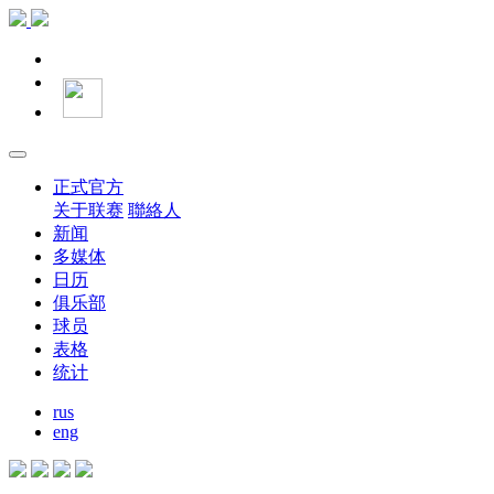
正式官方
关于联赛
聯絡人
新闻
多媒体
日历
俱乐部
球员
表格
统计
rus
eng