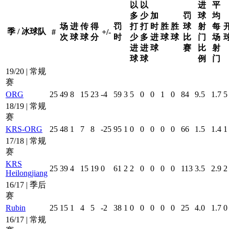
以
以
进
平
多
少
加
罚
球
均
场
进
传
得
罚
打
打
时
胜
胜
球
射
每
季 / 冰球队
#
+/-
次
球
球
分
时
少
多
进
球
球
比
门
场
进
进
球
赛
比
射
球
球
例
门
19/20 | 常规
赛
ORG
25
49
8
15
23
-4
59
3
5
0
0
1
0
84
9.5
1.7
5
18/19 | 常规
赛
KRS-ORG
25
48
1
7
8
-25
95
1
0
0
0
0
0
66
1.5
1.4
1
17/18 | 常规
赛
KRS
25
39
4
15
19
0
61
2
2
0
0
0
0
113
3.5
2.9
2
Heilongjiang
16/17 | 季后
赛
Rubin
25
15
1
4
5
-2
38
1
0
0
0
0
0
25
4.0
1.7
0
16/17 | 常规