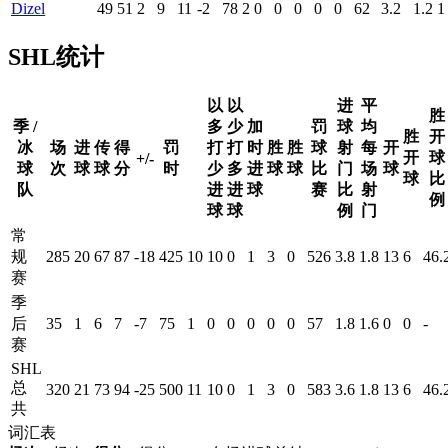
Dizel
49
51
2
9
11
-2
78
2
0
0
0
0
0
62
3.2
1.2
1
SHL统计
以
以
进
平
胜
季 /
多
少
加
罚
球
均
胜
开
冰
场
进
传
得
罚
打
打
时
胜
胜
球
射
每
开
开
球
+/-
球
次
球
球
分
时
少
多
进
球
球
比
门
场
球
球
比
队
进
进
球
赛
比
射
例
球
球
例
门
常
规
285
20
67
87
-18
425
10
10
0
1
3
0
526
3.8
1.8
13
6
46.
赛
季
后
35
1
6
7
-7
75
1
0
0
0
0
0
57
1.8
1.6
0
0
-
赛
SHL
总
320
21
73
94
-25
500
11
10
0
1
3
0
583
3.6
1.8
13
6
46.
共
词汇表