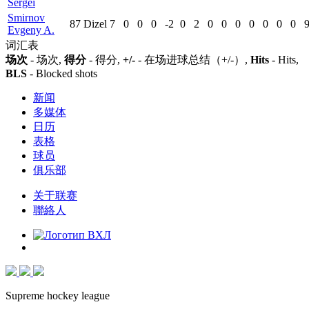
Sergei
Smirnov
87
Dizel
7
0
0
0
-2
0
2
0
0
0
0
0
0
0
Evgeny A.
词汇表
场次
- 场次,
得分
- 得分,
+/-
- 在场进球总结（+/-）,
Hits
- Hits,
BLS
- Blocked shots
新闻
多媒体
日历
表格
球员
俱乐部
关于联赛
聯絡人
Supreme hockey league