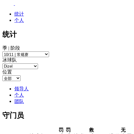
统计
个人
统计
季 | 阶段
冰球队
位置
领导人
个人
团队
守门员
罚
罚
救
无