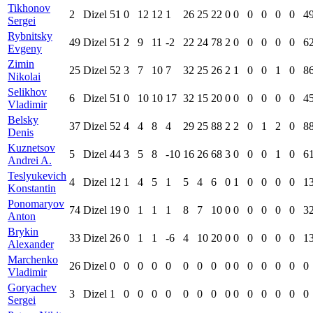
Tikhonov
2
Dizel
51
0
12
12
1
26
25
22
0
0
0
0
0
0
4
Sergei
Rybnitsky
49
Dizel
51
2
9
11
-2
22
24
78
2
0
0
0
0
0
6
Evgeny
Zimin
25
Dizel
52
3
7
10
7
32
25
26
2
1
0
0
1
0
8
Nikolai
Selikhov
6
Dizel
51
0
10
10
17
32
15
20
0
0
0
0
0
0
4
Vladimir
Belsky
37
Dizel
52
4
4
8
4
29
25
88
2
2
0
1
2
0
8
Denis
Kuznetsov
5
Dizel
44
3
5
8
-10
16
26
68
3
0
0
0
1
0
6
Andrei A.
Teslyukevich
4
Dizel
12
1
4
5
1
5
4
6
0
1
0
0
0
0
1
Konstantin
Ponomaryov
74
Dizel
19
0
1
1
1
8
7
10
0
0
0
0
0
0
3
Anton
Brykin
33
Dizel
26
0
1
1
-6
4
10
20
0
0
0
0
0
0
1
Alexander
Marchenko
26
Dizel
0
0
0
0
0
0
0
0
0
0
0
0
0
0
0
Vladimir
Goryachev
3
Dizel
1
0
0
0
0
0
0
0
0
0
0
0
0
0
0
Sergei