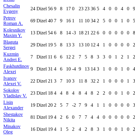
Chesalin
24
Dizel
56
9
8
17
0
23
23
36
5
4
0
0
4
0
Evgeny
Petrov
69
Dizel
40
7
9
16
1
11
10
34
2
5
0
0
1
0
Roman A.
Kolesnikov
13
Dizel
54
6
8
14
-3
18
21
22
6
0
0
0
0
0
Maxim Y.
Blaguta
29
Dizel
19
5
8
13
3
13
10
12
4
1
0
0
0
0
Sergei
Kuzmin
7
Dizel
11
6
6
12
2
7
5
8
3
3
0
1
2
1
Andrei E.
Faskhutdinov
9
Dizel
31
4
6
10
-4
9
13
14
3
1
0
0
1
0
Alexei
Ivanov
22
Dizel
21
3
7
10
3
11
8
32
2
1
0
0
0
1
Alexei V.
Sokolov
23
Dizel
18
4
4
8
4
8
4
8
2
2
0
0
1
0
Vladislav V.
Lisin
19
Dizel
20
2
5
7
-2
7
9
4
1
1
0
0
0
0
Alexander
Shestakov
81
Dizel
19
4
2
6
0
7
7
4
4
0
0
0
0
0
Nikita
Minakov
16
Dizel
19
4
1
5
2
4
2
8
3
1
0
0
1
0
Oleg