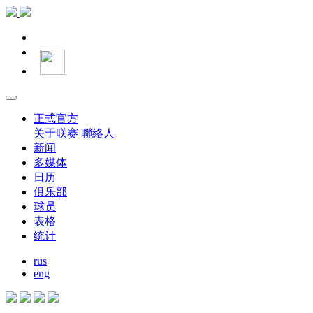
正式官方
关于联赛
聯絡人
新闻
多媒体
日历
俱乐部
球员
表格
统计
rus
eng