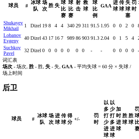
冰球
场
球
球
射
救
球
进
传
失
罚
球员
胜
失
#
GAA
队
次
比
比
击
球
比
球
球
球
时
赛
赛
例
塞
Shukayev
1
Dizel
19
8
4
4
340
29
311
91.5
1.95
0
0
2
0
Mikhail
Lobanov
40
Dizel
43
17
16
7
989
86
903
91.3
2.04
0
1
5
4
Evgeny
Suchkov
32
Dizel
0
0
0
0
0
0
0
-
-
0
0
0
0
Pavel
词汇表
场次
- 场次,
胜
- 胜,
失
- 失,
GAA
- 平均失球 = 60 分 × 失球 /
场上时间
后卫
以
以
多
少
加
冰球
场
进
传
得
罚
打
打
时
胜
胜
球员
#
+/-
队
次
球
球
分
时
少
多
进
球
球
进
进
球
球
球