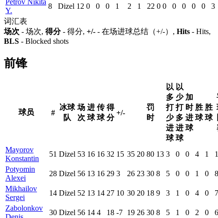
Petrov Nikita
8
Dizel
12
0
0
0
1
2
1
22
0
0
0
0
0
0
3
Y.
词汇表
场次
- 场次,
得分
- 得分,
+/-
- 在场进球总结（+/-）,
Hits
- Hits,
BLS
- Blocked shots
前锋
以
以
多
少
加
冰球
场
进
传
得
罚
打
打
时
胜
胜
球员
#
+/-
队
次
球
球
分
时
少
多
进
球
球
进
进
球
球
球
Mayorov
51
Dizel
53
16
16
32
15
35
20
80
13
3
0
0
4
1
Konstantin
Potyomin
28
Dizel
56
13
16
29
3
26
23
30
8
5
0
0
1
0
Alexei
Mikhailov
14
Dizel
52
13
14
27
10
30
20
18
9
3
1
0
4
0
Sergei
Zabolonkov
30
Dizel
56
14
4
18
-7
19
26
30
8
5
1
0
2
0
Denis