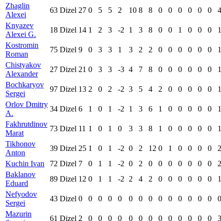
Zhaglin
63
Dizel
27
0
5
5
2
10
8
8
0
0
0
0
0
0
Alexei
Knyazev
18
Dizel
14
1
2
3
-2
1
3
8
0
0
1
0
0
0
Alexei G.
Kostromin
75
Dizel
9
0
3
3
1
3
2
2
0
0
0
0
0
0
Roman
Chistyakov
27
Dizel
21
0
3
3
-3
4
7
8
0
0
0
0
0
0
Alexander
Bochkaryov
97
Dizel
13
2
0
2
-2
3
5
4
2
0
0
0
0
0
Sergei
Orlov Dmitry
34
Dizel
6
1
0
1
-2
1
3
6
1
0
0
0
0
0
A.
Fakhrutdinov
73
Dizel
11
1
0
1
0
3
3
8
1
0
0
0
0
0
Marat
Tikhonov
39
Dizel
25
1
0
1
-2
0
2
12
0
1
0
0
0
0
Anton
Kuchin Ivan
72
Dizel
7
0
1
1
-2
0
2
0
0
0
0
0
0
0
Baklanov
89
Dizel
12
0
1
1
-2
2
4
2
0
0
0
0
0
0
Eduard
Nefyodov
43
Dizel
0
0
0
0
0
0
0
0
0
0
0
0
0
0
Sergei
Mazurin
61
Dizel
2
0
0
0
0
0
0
0
0
0
0
0
0
0