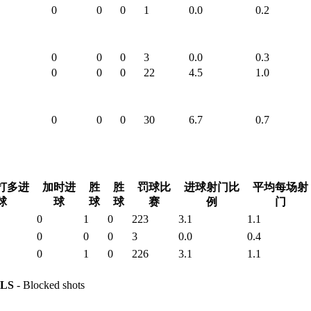
0
0
0
1
0.0
0.2
0
0
0
3
0.0
0.3
0
0
0
22
4.5
1.0
0
0
0
30
6.7
0.7
打多进
加时进
胜
胜
罚球比
进球射门比
平均每场射
球
球
球
球
赛
例
门
0
1
0
223
3.1
1.1
0
0
0
3
0.0
0.4
0
1
0
226
3.1
1.1
LS
- Blocked shots