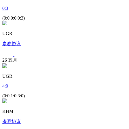
0
:
3
(0:0 0:0 0:3)
UGR
参赛协议
26
五月
UGR
4
:
0
(0:0 1:0 3:0)
KHM
参赛协议