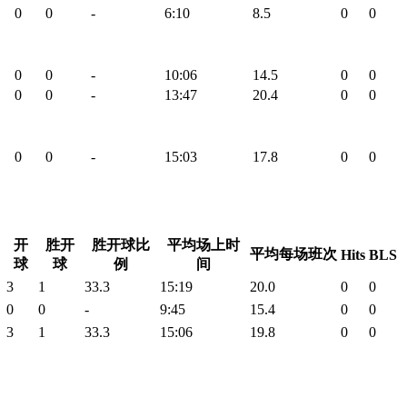
0
0
-
6:10
8.5
0
0
0
0
-
10:06
14.5
0
0
0
0
-
13:47
20.4
0
0
0
0
-
15:03
17.8
0
0
开
胜开
胜开球比
平均场上时
平均每场班次
Hits
BLS
球
球
例
间
3
1
33.3
15:19
20.0
0
0
0
0
-
9:45
15.4
0
0
3
1
33.3
15:06
19.8
0
0