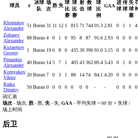
冰球
场
球
球
射
救
球
进
传
失
球员
胜
失
#
GAA
队
次
比
比
击
球
比
球
球
球
赛
赛
例
塞
Khomutov
51
Buran
31
11
12
1
815
71
744
91.3
2.81
0
1
1
4
Alexander
Zubarev
88
Buran
4
0
1
0
95
8
87
91.6
2.93
0
0
0
0
Alexander
Kuznetsov
1
Buran
19
6
8
0
435
39
396
91.0
3.15
0
0
0
0
Georgy
Pimankin
40
Buran
14
5
7
1
405
43
362
89.4
3.43
0
1
0
0
Alexander
Kornyakov
20
Buran
7
0
3
1
88
14
74
84.1
4.20
0
0
0
0
Viktor
Raiko
50
Buran
0
0
0
0
0
0
0
-
-
0
0
0
0
Dimitry
词汇表
场次
- 场次,
胜
- 胜,
失
- 失,
GAA
- 平均失球 = 60 分 × 失球 /
场上时间
后卫