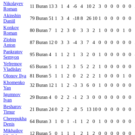
Nikolayev
11
Buran
13
3
1
4
-6
4
10
2
3
0
0
0
0
0
Roman
Akinshin
79
Buran
51
1
3
4
-18
8
26
10
1
0
0
0
0
0
Daniil
Konkov
80
Buran
7
1
2
3
0
3
3
2
1
0
0
0
1
0
Roman
Zlobin
87
Buran
12
0
3
3
-4
3
7
4
0
0
0
0
0
0
Anton
Pankratov
95
Buran
4
1
1
2
1
3
2
0
1
0
0
0
0
0
Semyon
Yefremov
65
Buran
5
1
1
2
3
5
2
2
1
0
0
0
0
0
Vladislav
Olonov Ilya
81
Buran
5
1
1
2
0
2
2
2
1
0
0
0
1
0
Khomenko
32
Buran
12
1
1
2
-3
3
6
0
1
0
0
0
0
0
Yan
Igumnov
29
Buran
4
0
2
2
-1
2
3
0
0
0
0
0
0
0
Ivan
Besharov
21
Buran
24
0
2
2
-8
5
13
10
0
0
0
0
0
0
Timur
Cherepukha
64
Buran
3
1
0
1
-1
1
2
0
1
0
0
0
0
0
Denis
Mikhailov
12
Buran
5
0
1
1
1
2
1
2
0
0
0
0
0
0