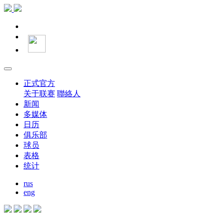
正式官方
关于联赛
聯絡人
新闻
多媒体
日历
俱乐部
球员
表格
统计
rus
eng