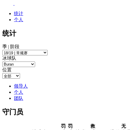
统计
个人
统计
季 | 阶段
冰球队
位置
领导人
个人
团队
守门员
罚
罚
救
无