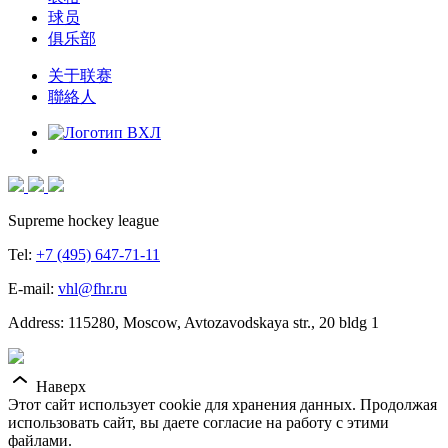
球员
俱乐部
关于联赛
聯絡人
Supreme hockey league
Tel:
+7 (495) 647-71-11
E-mail:
vhl@fhr.ru
Address: 115280, Moscow, Avtozavodskaya str., 20 bldg 1
Наверх
Этот сайт использует cookie для хранения данных. Продолжая
использовать сайт, вы даете согласие на работу с этими
файлами.