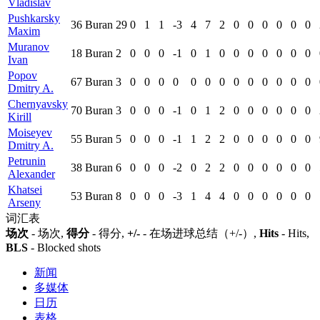
Vladislav
Pushkarsky
36
Buran
29
0
1
1
-3
4
7
2
0
0
0
0
0
0
Maxim
Muranov
18
Buran
2
0
0
0
-1
0
1
0
0
0
0
0
0
0
Ivan
Popov
67
Buran
3
0
0
0
0
0
0
0
0
0
0
0
0
0
Dmitry A.
Chernyavsky
70
Buran
3
0
0
0
-1
0
1
2
0
0
0
0
0
0
Kirill
Moiseyev
55
Buran
5
0
0
0
-1
1
2
2
0
0
0
0
0
0
Dmitry A.
Petrunin
38
Buran
6
0
0
0
-2
0
2
2
0
0
0
0
0
0
Alexander
Khatsei
53
Buran
8
0
0
0
-3
1
4
4
0
0
0
0
0
0
Arseny
词汇表
场次
- 场次,
得分
- 得分,
+/-
- 在场进球总结（+/-）,
Hits
- Hits,
BLS
- Blocked shots
新闻
多媒体
日历
表格