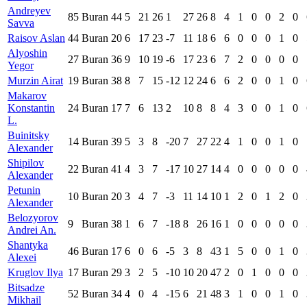
Andreyev
85
Buran
44
5
21
26
1
27
26
8
4
1
0
0
2
0
Savva
Raisov Aslan
44
Buran
20
6
17
23
-7
11
18
6
6
0
0
0
1
0
Alyoshin
27
Buran
36
9
10
19
-6
17
23
6
7
2
0
0
0
0
Yegor
Murzin Airat
19
Buran
38
8
7
15
-12
12
24
6
6
2
0
0
1
0
Makarov
Konstantin
24
Buran
17
7
6
13
2
10
8
8
4
3
0
0
1
0
L.
Buinitsky
14
Buran
39
5
3
8
-20
7
27
22
4
1
0
0
1
0
Alexander
Shipilov
22
Buran
41
4
3
7
-17
10
27
14
4
0
0
0
0
0
Alexander
Petunin
10
Buran
20
3
4
7
-3
11
14
10
1
2
0
1
2
0
Alexander
Belozyorov
9
Buran
38
1
6
7
-18
8
26
16
1
0
0
0
0
0
Andrei An.
Shantyka
46
Buran
17
6
0
6
-5
3
8
43
1
5
0
0
1
0
Alexei
Kruglov Ilya
17
Buran
29
3
2
5
-10
10
20
47
2
0
1
0
0
0
Bitsadze
52
Buran
34
4
0
4
-15
6
21
48
3
1
0
0
1
0
Mikhail