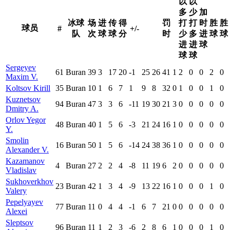
以
以
多
少
加
冰球
场
进
传
得
罚
打
打
时
胜
胜
球员
#
+/-
队
次
球
球
分
时
少
多
进
球
球
进
进
球
球
球
Sergeyev
61
Buran
39
3
17
20
-1
25
26
41
1
2
0
0
2
0
Maxim V.
Koltsov Kirill
35
Buran
10
1
6
7
1
9
8
32
0
1
0
0
1
0
Kuznetsov
94
Buran
47
3
3
6
-11
19
30
21
3
0
0
0
0
0
Dmitry A.
Orlov Yegor
48
Buran
40
1
5
6
-3
21
24
16
1
0
0
0
0
0
Y.
Smolin
16
Buran
50
1
5
6
-14
24
38
36
1
0
0
0
0
0
Alexander V.
Kazamanov
4
Buran
27
2
2
4
-8
11
19
6
2
0
0
0
0
0
Vladislav
Sukhoverkhov
23
Buran
42
1
3
4
-9
13
22
16
1
0
0
0
1
0
Valery
Pepelyayev
77
Buran
11
0
4
4
-1
6
7
21
0
0
0
0
0
0
Alexei
Sleptsov
96
Buran
11
1
2
3
-6
2
8
6
1
0
0
0
1
0