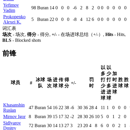
Yefimov
98
Buran
14
0
0
0
-6
2
8
2
0
0
0
0
0
0
Vadim
Prokopenko
5
Buran
22
0
0
0
-8
4
12
6
0
0
0
0
0
0
Alexei K.
词汇表
场次
- 场次,
得分
- 得分,
+/-
- 在场进球总结（+/-）,
Hits
- Hits,
BLS
- Blocked shots
前锋
以
以
多
少
加
冰球
场
进
传
得
罚
打
打
时
胜
胜
球员
#
+/-
队
次
球
球
分
时
少
多
进
球
球
进
进
球
球
球
Khasanshin
47
Buran
54
16
22
38
-6
30
36
28
4
11
1
0
0
0
Ruslan
Mirnov Igor
8
Buran
39
15
17
32
-2
28
30
26
10
5
0
1
2
0
Sidlyarov
72
Buran
30
14
13
27
3
23
20
4
8
6
0
0
2
1
Dmitry