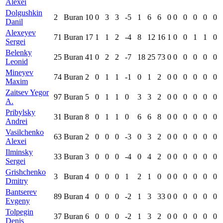
Alexei
Dolgushkin
2
Buran
10
0
3
3
-5
1
6
6
0
0
0
0
0
0
Danil
Alexeyev
71
Buran
17
1
1
2
-4
8
12
16
1
0
0
1
1
0
Sergei
Belenky
25
Buran
41
0
2
2
-7
18
25
73
0
0
0
0
0
0
Leonid
Mineyev
74
Buran
2
0
1
1
-1
0
1
2
0
0
0
0
0
0
Maxim
Zaitsev Yegor
97
Buran
5
0
1
1
0
3
3
2
0
0
0
0
0
0
A.
Pribylsky
31
Buran
8
0
1
1
0
6
6
8
0
0
0
0
0
0
Andrei
Vasilchenko
63
Buran
2
0
0
0
-3
0
3
2
0
0
0
0
0
0
Alexei
Ilminsky
33
Buran
3
0
0
0
-4
0
4
2
0
0
0
0
0
0
Sergei
Grishchenko
3
Buran
4
0
0
0
1
2
1
0
0
0
0
0
0
0
Dmitry
Bantserev
89
Buran
4
0
0
0
-2
1
3
33
0
0
0
0
0
0
Evgeny
Tolpegin
37
Buran
6
0
0
0
-2
1
3
2
0
0
0
0
0
0
Denis