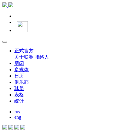
正式官方
关于联赛
聯絡人
新闻
多媒体
日历
俱乐部
球员
表格
统计
rus
eng