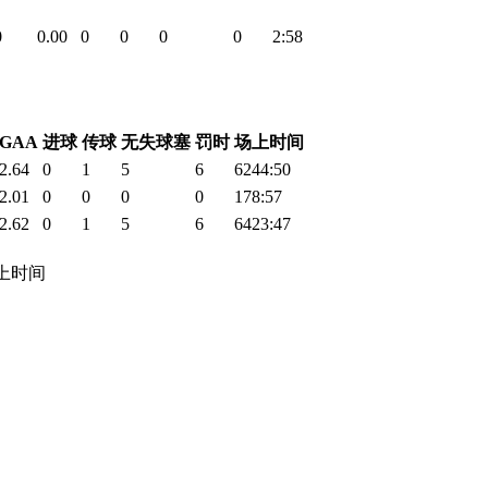
0
0.00
0
0
0
0
2:58
GAA
进球
传球
无失球塞
罚时
场上时间
2.64
0
1
5
6
6244:50
2.01
0
0
0
0
178:57
2.62
0
1
5
6
6423:47
 场上时间