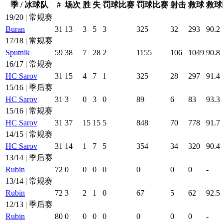
季 / 冰球队
#
场次
胜
失
罚球比赛
罚球比赛
射击
救球
救球
19/20 | 常规赛
Buran
31
13
3
5
3
325
32
293
90.2
17/18 | 常规赛
Sputnik
59
38
7
28
2
1155
106
1049
90.8
16/17 | 常规赛
HC Sarov
31
15
4
7
1
325
28
297
91.4
15/16 | 季后赛
HC Sarov
31
3
0
3
0
89
6
83
93.3
15/16 | 常规赛
HC Sarov
31
37
15
15
5
848
70
778
91.7
14/15 | 常规赛
HC Sarov
31
14
1
7
5
354
34
320
90.4
13/14 | 季后赛
Rubin
72
0
0
0
0
0
0
0
-
13/14 | 常规赛
Rubin
72
3
2
1
0
67
5
62
92.5
12/13 | 季后赛
Rubin
80
0
0
0
0
0
0
0
-