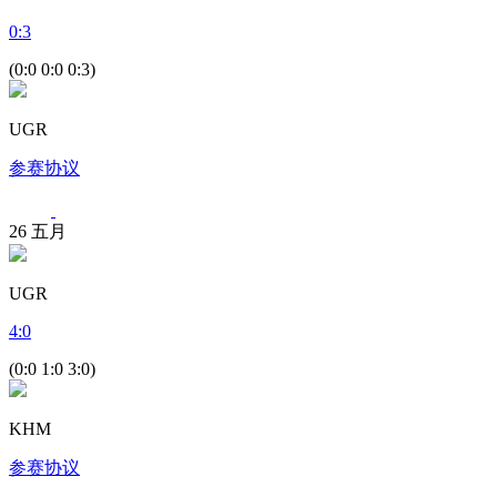
0
:
3
(0:0 0:0 0:3)
UGR
参赛协议
26
五月
UGR
4
:
0
(0:0 1:0 3:0)
KHM
参赛协议