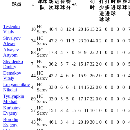
冰球
场
进
传
得
罚
打
打
时
胜
胜
球员
#
+/-
队
次
球
球
分
时
少
多
进
球
球
进
进
球
球
球
Teslenko
HC
10
46
4
8
12
4
20
16
13
2
2
0
0
3
0
Vitaly
Sarov
Shvalyov
HC
34
47
2
9
11
3
23
20
44
0
2
0
0
0
0
Alexei
Sarov
Alyayev
HC
88
17
3
4
7
0
9
9
22
2
1
0
0
1
0
Artyom
Sarov
Shvidenko
HC
7
36
2
5
7
-2
15
17
32
2
0
0
0
0
0
Dmitry
Sarov
Demakov
HC
44
42
2
4
6
6
15
9
26
2
0
0
0
0
0
Vitaly
Sarov
Lukyanchikov
HC
4
33
0
6
6
-1
14
15
22
0
0
0
0
0
0
Nikolai
Sarov
Tyulyapkin
HC
89
33
0
5
5
0
17
17
22
0
0
0
0
0
0
Mikhail
Sarov
Kurbatov
HC
57
15
1
3
4
-5
6
11
10
1
0
0
0
1
0
Evgeny
Sarov
Borodin
HC
43
46
1
3
4
1
20
19
30
1
0
0
0
0
0
Evgeny
Sarov