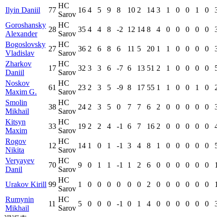
HC
Ilyin Daniil
77
16
4
5
9
8
10
2
14
3
1
0
0
1
0
Sarov
Goroshansky
HC
28
35
4
4
8
-2
12
14
8
4
0
0
0
0
0
Alexander
Sarov
Bogoslovsky
HC
27
36
2
6
8
6
11
5
20
1
1
0
0
0
0
Vladislav
Sarov
Zharkov
HC
17
32
3
3
6
-7
6
13
51
2
1
0
0
0
0
Daniil
Sarov
Noskov
HC
61
23
2
3
5
-9
8
17
55
1
1
0
0
1
0
Maxim G.
Sarov
Smolin
HC
38
24
2
3
5
0
7
7
6
2
0
0
0
0
0
Mikhail
Sarov
Kitsyn
HC
33
19
2
2
4
-1
6
7
16
2
0
0
0
0
0
Maxim
Sarov
Rogov
HC
12
14
1
0
1
-1
3
4
8
1
0
0
0
0
0
Nikita
Sarov
Veryayev
HC
70
9
0
1
1
-1
1
2
6
0
0
0
0
0
0
Danil
Sarov
HC
Urakov Kirill
99
1
0
0
0
0
0
0
2
0
0
0
0
0
0
Sarov
Rumynin
HC
11
5
0
0
0
-1
0
1
4
0
0
0
0
0
0
Mikhail
Sarov