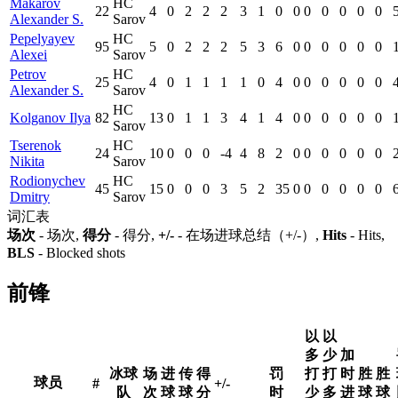
Makarov
HC
22
4
0
2
2
2
3
1
0
0
0
0
0
0
0
Alexander S.
Sarov
Pepelyayev
HC
95
5
0
2
2
2
5
3
6
0
0
0
0
0
0
Alexei
Sarov
Petrov
HC
25
4
0
1
1
1
1
0
4
0
0
0
0
0
0
Alexander S.
Sarov
HC
Kolganov Ilya
82
13
0
1
1
3
4
1
4
0
0
0
0
0
0
Sarov
Tserenok
HC
24
10
0
0
0
-4
4
8
2
0
0
0
0
0
0
Nikita
Sarov
Rodionychev
HC
45
15
0
0
0
3
5
2
35
0
0
0
0
0
0
Dmitry
Sarov
词汇表
场次
- 场次,
得分
- 得分,
+/-
- 在场进球总结（+/-）,
Hits
- Hits,
BLS
- Blocked shots
前锋
以
以
多
少
加
冰球
场
进
传
得
罚
打
打
时
胜
胜
球员
#
+/-
队
次
球
球
分
时
少
多
进
球
球