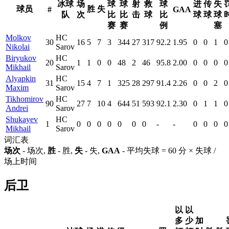
冰球
场
球
球
射
救
球
进
传
失
球员
胜
失
#
GAA
队
次
比
比
击
球
比
球
球
球
赛
赛
例
塞
Molkov
HC
30
16
5
7
3
344
27
317
92.2
1.95
0
0
1
0
Nikolai
Sarov
Biryukov
HC
20
1
1
0
0
48
2
46
95.8
2.00
0
0
0
0
Mikhail
Sarov
Alyapkin
HC
31
15
4
7
1
325
28
297
91.4
2.26
0
0
2
0
Maxim
Sarov
Tikhomirov
HC
90
27
7
10
4
644
51
593
92.1
2.30
0
1
1
0
Andrei
Sarov
Shukayev
HC
1
0
0
0
0
0
0
0
-
-
0
0
0
0
Mikhail
Sarov
词汇表
场次
- 场次,
胜
- 胜,
失
- 失,
GAA
- 平均失球 = 60 分 × 失球 /
场上时间
后卫
以
以
多
少
加