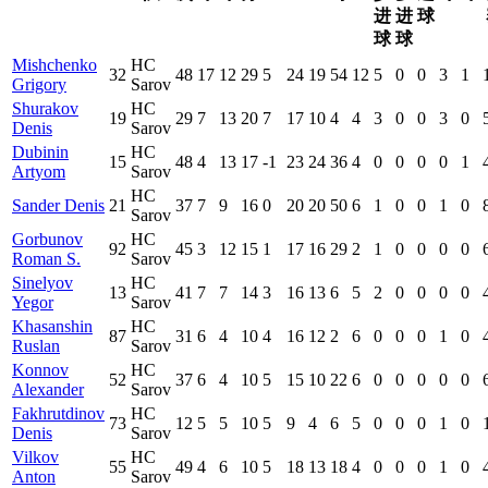
进
进
球
球
球
Mishchenko
HC
32
48
17
12
29
5
24
19
54
12
5
0
0
3
1
Grigory
Sarov
Shurakov
HC
19
29
7
13
20
7
17
10
4
4
3
0
0
3
0
Denis
Sarov
Dubinin
HC
15
48
4
13
17
-1
23
24
36
4
0
0
0
0
1
Artyom
Sarov
HC
Sander Denis
21
37
7
9
16
0
20
20
50
6
1
0
0
1
0
Sarov
Gorbunov
HC
92
45
3
12
15
1
17
16
29
2
1
0
0
0
0
Roman S.
Sarov
Sinelyov
HC
13
41
7
7
14
3
16
13
6
5
2
0
0
0
0
Yegor
Sarov
Khasanshin
HC
87
31
6
4
10
4
16
12
2
6
0
0
0
1
0
Ruslan
Sarov
Konnov
HC
52
37
6
4
10
5
15
10
22
6
0
0
0
0
0
Alexander
Sarov
Fakhrutdinov
HC
73
12
5
5
10
5
9
4
6
5
0
0
0
1
0
Denis
Sarov
Vilkov
HC
55
49
4
6
10
5
18
13
18
4
0
0
0
1
0
Anton
Sarov