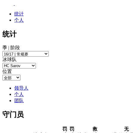
统计
个人
统计
季 | 阶段
冰球队
位置
领导人
个人
团队
守门员
罚
罚
救
无