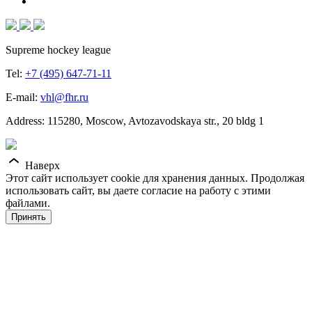
Supreme hockey league
Tel:
+7 (495) 647-71-11
E-mail:
vhl@fhr.ru
Address: 115280, Moscow, Avtozavodskaya str., 20 bldg 1
Наверх
Этот сайт использует cookie для хранения данных. Продолжая
использовать сайт, вы даете согласие на работу с этими
файлами.
Принять