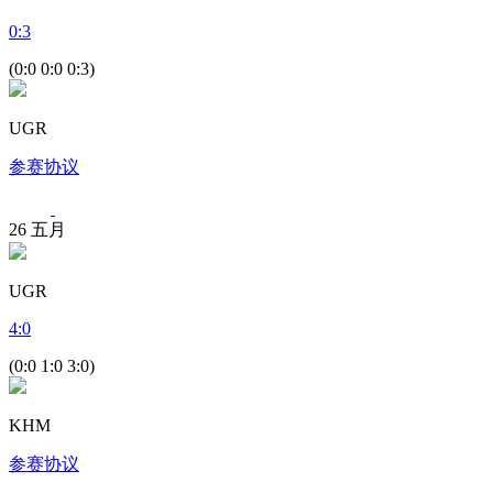
0
:
3
(0:0 0:0 0:3)
UGR
参赛协议
26
五月
UGR
4
:
0
(0:0 1:0 3:0)
KHM
参赛协议