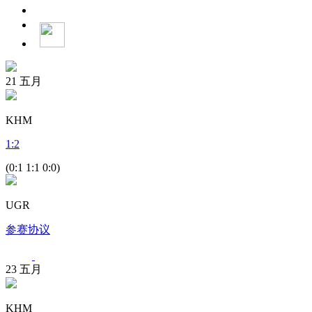
21
五月
KHM
1
:
2
(0:1 1:1 0:0)
UGR
参赛协议
23
五月
KHM