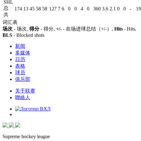
SHL
总
174
13
45
58
58
127
7
6
0
0
4
0
360
3.6
2.1
0
0
-
19
共
词汇表
场次
- 场次,
得分
- 得分,
+/-
- 在场进球总结（+/-）,
Hits
- Hits,
BLS
- Blocked shots
新闻
多媒体
日历
表格
球员
俱乐部
关于联赛
聯絡人
Supreme hockey league