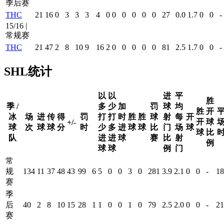
季后赛
THC
21
16
0
3
3
3
4
0
0
0
0
0
0
27
0.0
1.7
0
0
-
15/16 |
常规赛
THC
21
47
2
8
10
9
16
2
0
0
0
0
0
81
2.5
1.7
0
0
-
SHL统计
以
以
进
平
胜
季 /
多
少
加
罚
球
均
胜
开
冰
场
进
传
得
罚
打
打
时
胜
胜
球
射
每
开
开
球
+/-
球
次
球
球
分
时
少
多
进
球
球
比
门
场
球
球
比
队
进
进
球
赛
比
射
例
球
球
例
门
常
规
134
11
37
48
43
99
6
5
0
0
3
0
281
3.9
2.1
0
0
-
18
赛
季
后
40
2
8
10
15
28
1
1
0
0
1
0
79
2.5
2.0
0
0
-
21
赛