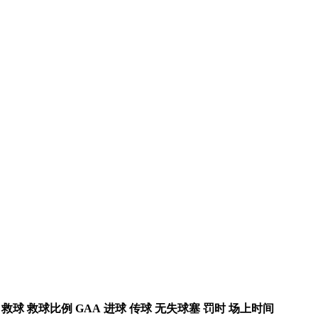
救球
救球比例
GAA
进球
传球
无失球塞
罚时
场上时间