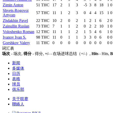
Zimin Anton
51
THC
17
2
1
3
-5
3
8
18
1
0
Shvets-Rogovoi
57
THC
11
1
2
3
0
4
4
15
1
0
Artyom
Zhdakhin Pavel
22
THC
10
2
0
2
1
2
1
6
2
0
Zainullin Ruslan
73
THC
7
1
1
2
0
2
2
10
1
0
Voloshenko Roman
12
THC
11
1
1
2
1
5
4
6
1
0
Ivanov Ivan S.
98
THC
11
0
1
1
3
3
0
6
0
0
Gorshkov Valery
11
THC
0
0
0
0
0
0
0
0
0
0
词汇表
场次
- 场次,
得分
- 得分,
+/-
- 在场进球总结（+/-）,
Hits
- Hits,
B
新闻
多媒体
日历
表格
球员
俱乐部
关于联赛
聯絡人