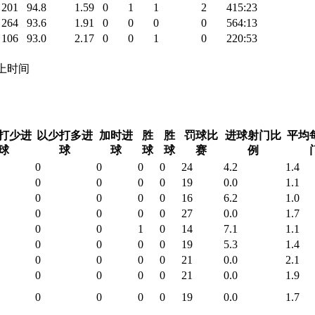
201
94.8
1.59
0
1
1
2
415:23
264
93.6
1.91
0
0
0
0
564:13
106
93.0
2.17
0
0
1
0
220:53
 场上时间
打少进
以少打多进
加时进
胜
胜
罚球比
进球射门比
平均
球
球
球
球
球
赛
例
0
0
0
0
24
4.2
1.4
0
0
0
0
19
0.0
1.1
0
0
0
0
16
6.2
1.0
0
0
0
0
27
0.0
1.7
0
0
1
0
14
7.1
1.1
0
0
0
0
19
5.3
1.4
0
0
0
0
21
0.0
2.1
0
0
0
0
21
0.0
1.9
0
0
0
0
19
0.0
1.7