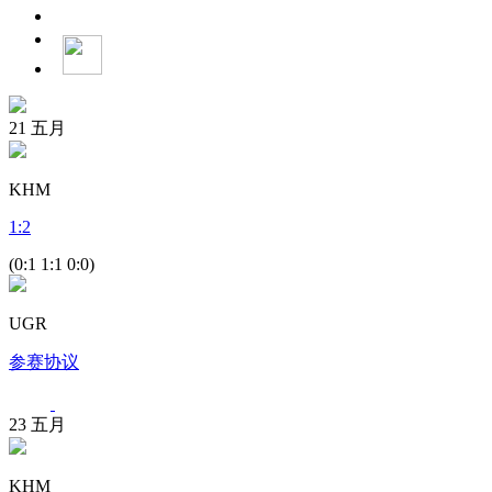
21
五月
KHM
1
:
2
(0:1 1:1 0:0)
UGR
参赛协议
23
五月
KHM