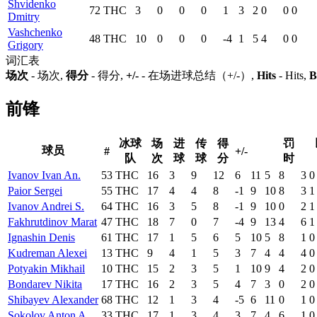
Shvidenko
72
THC
3
0
0
0
1
3
2
0
0
0
Dmitry
Vashchenko
48
THC
10
0
0
0
-4
1
5
4
0
0
Grigory
词汇表
场次
- 场次,
得分
- 得分,
+/-
- 在场进球总结（+/-）,
Hits
- Hits,
B
前锋
冰球
场
进
传
得
罚
球员
#
+/-
队
次
球
球
分
时
Ivanov Ivan An.
53
THC
16
3
9
12
6
11
5
8
3
0
Paior Sergei
55
THC
17
4
4
8
-1
9
10
8
3
1
Ivanov Andrei S.
64
THC
16
3
5
8
-1
9
10
0
2
1
Fakhrutdinov Marat
47
THC
18
7
0
7
-4
9
13
4
6
1
Ignashin Denis
61
THC
17
1
5
6
5
10
5
8
1
0
Kudreman Alexei
13
THC
9
4
1
5
3
7
4
4
4
0
Potyakin Mikhail
10
THC
15
2
3
5
1
10
9
4
2
0
Bondarev Nikita
17
THC
16
2
3
5
4
7
3
0
2
0
Shibayev Alexander
68
THC
12
1
3
4
-5
6
11
0
1
0
Sokolov Anton A.
33
THC
17
1
3
4
3
7
4
6
1
0