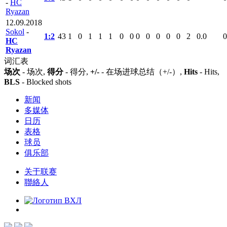
-
HC
Ryazan
12.09.2018
Sokol
-
1:2
43
1
0
1
1
1
0
0
0
0
0
0
0
2
0.0
0
HC
Ryazan
词汇表
场次
- 场次,
得分
- 得分,
+/-
- 在场进球总结（+/-）,
Hits
- Hits,
BLS
- Blocked shots
新闻
多媒体
日历
表格
球员
俱乐部
关于联赛
聯絡人