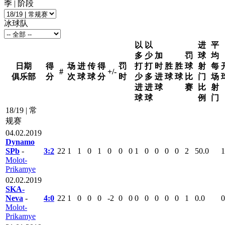
季 | 阶段
冰球队
以
以
进
平
多
少
加
罚
球
均
日期
得
场
进
传
得
罚
打
打
时
胜
胜
球
射
每
#
+/-
俱乐部
分
次
球
球
分
时
少
多
进
球
球
比
门
场
进
进
球
赛
比
射
球
球
例
门
18/19 | 常
规赛
04.02.2019
Dynamo
SPb
-
3:2
22
1
1
0
1
0
0
0
1
0
0
0
0
2
50.0
1
Molot-
Prikamye
02.02.2019
SKA-
Neva
-
4:0
22
1
0
0
0
-2
0
0
0
0
0
0
0
1
0.0
0
Molot-
Prikamye