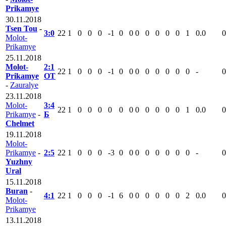
Prikamye
30.11.2018
Tsen Tou
-
3:0
22
1
0
0
0
-1
0
0
0
0
0
0
0
1
0.0
0
Molot-
Prikamye
25.11.2018
Molot-
2:1
22
1
0
0
0
-1
0
0
0
0
0
0
0
0
-
0
Prikamye
ОТ
-
Zauralye
23.11.2018
Molot-
3:4
22
1
0
0
0
0
0
0
0
0
0
0
0
1
0.0
0
Prikamye
-
Б
Chelmet
19.11.2018
Molot-
Prikamye
-
2:5
22
1
0
0
0
-3
0
0
0
0
0
0
0
0
-
0
Yuzhny
Ural
15.11.2018
Buran
-
4:1
22
1
0
0
0
-1
6
0
0
0
0
0
0
2
0.0
0
Molot-
Prikamye
13.11.2018