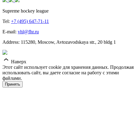
Supreme hockey league
Tel:
+7 (495) 647-71-11
E-mail:
vhl@fhr.ru
Address: 115280, Moscow, Avtozavodskaya str., 20 bldg 1
Наверх
Этот сайт использует cookie для хранения данных. Продолжая
использовать сайт, вы даете согласие на работу с этими
файлами.
Принять