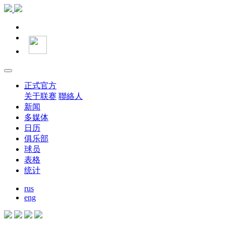
正式官方
关于联赛
聯絡人
新闻
多媒体
日历
俱乐部
球员
表格
统计
rus
eng