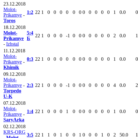
23.12.2018
Molot-
1:2
22
1
0
0
0
0
0
0
0
0
0
0
0
1
0.0
0
Prikamye
-
Toros
18.12.2018
Molot-
5:4
22
1
0
0
0
-1
0
0
0
0
0
0
0
2
0.0
1
Prikamye
Б
-
Izhstal
11.12.2018
Molot-
0:3
22
1
0
0
0
0
0
0
0
0
0
0
0
1
0.0
0
Prikamye
-
Khimik
09.12.2018
Molot-
Prikamye
-
2:3
22
1
0
0
0
-1
0
0
0
0
0
0
0
4
0.0
2
Torpedo
U-K
07.12.2018
Molot-
1:4
22
1
0
0
0
1
0
0
0
0
0
0
0
1
0.0
0
Prikamye
-
SaryArka
02.12.2018
KRS-ORG
3:5
22
1
1
0
1
0
0
1
0
0
0
1
0
2
50.0
1
-
Molot-