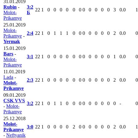
31.01.2019
Rubin
-
3:2
22
1
0
0
0
0
0
0
0
0
0
0
0
3
0.0
1
Molot-
Б
Prikamye
25.01.2019
Molot-
2:4
22
1
0
1
1
1
0
0
0
0
0
0
0
2
0.0
0
Prikamye
-
Yermak
15.01.2019
Bars
-
3:1
22
1
0
0
0
0
0
0
0
0
0
0
0
1
0.0
0
Molot-
Prikamye
11.01.2019
Lada
-
2:3
22
1
0
0
0
0
0
0
0
0
0
0
0
2
0.0
0
Molot-
Prikamye
09.01.2019
CSK VVS
3:2
22
1
0
1
1
0
0
0
0
0
0
0
0
0
-
0
-
Molot-
Prikamye
25.12.2018
Molot-
3:0
22
1
0
0
0
0
2
0
0
0
0
0
0
2
0.0
1
Prikamye
-
Neftyanik