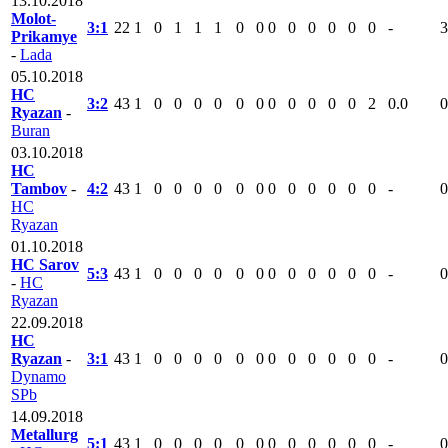
13.10.2018
Molot-
3:1
22
1
0
1
1
1
0
0
0
0
0
0
0
0
-
3
Prikamye
-
Lada
05.10.2018
HC
3:2
43
1
0
0
0
0
0
0
0
0
0
0
0
2
0.0
0
Ryazan
-
Buran
03.10.2018
HC
Tambov
-
4:2
43
1
0
0
0
0
0
0
0
0
0
0
0
0
-
0
HC
Ryazan
01.10.2018
HC Sarov
5:3
43
1
0
0
0
0
0
0
0
0
0
0
0
0
-
0
-
HC
Ryazan
22.09.2018
HC
Ryazan
-
3:1
43
1
0
0
0
0
0
0
0
0
0
0
0
0
-
0
Dynamo
SPb
14.09.2018
Metallurg
5:1
43
1
0
0
0
0
0
0
0
0
0
0
0
0
-
0