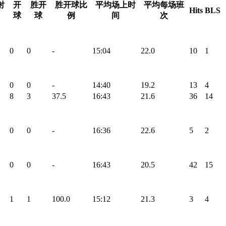
射
开
胜开
胜开球比
平均场上时
平均每场班
Hits
BLS
球
球
例
间
次
0
0
-
15:04
22.0
10
1
0
0
-
14:40
19.2
13
4
8
3
37.5
16:43
21.6
36
14
0
0
-
16:36
22.6
5
2
0
0
-
16:43
20.5
42
15
1
1
100.0
15:12
21.3
3
4