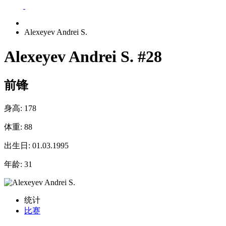
Alexeyev Andrei S.
Alexeyev Andrei S.
#28
前锋
身高:
178
体重:
88
出生日:
01.03.1995
年龄:
31
统计
比赛