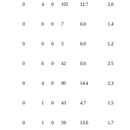
0
4
0
102
12.7
2.0
0
0
0
7
0.0
1.4
0
0
0
5
0.0
1.2
0
0
0
42
0.0
2.5
0
4
0
90
14.4
2.3
0
1
0
43
4.7
1.5
0
1
0
59
13.6
1.7