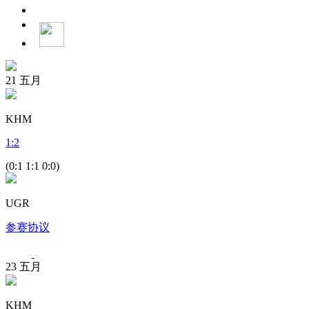
21
五月
KHM
1
:
2
(0:1 1:1 0:0)
UGR
参赛协议
23
五月
KHM