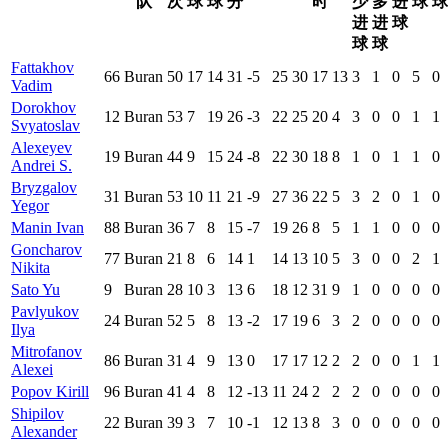
队
次
球
球
分
时
少
多
进
球
球
进
进
球
球
球
Fattakhov
66
Buran
50
17
14
31
-5
25
30
17
13
3
1
0
5
0
Vadim
Dorokhov
12
Buran
53
7
19
26
-3
22
25
20
4
3
0
0
1
1
Svyatoslav
Alexeyev
19
Buran
44
9
15
24
-8
22
30
18
8
1
0
1
1
0
Andrei S.
Bryzgalov
31
Buran
53
10
11
21
-9
27
36
22
5
3
2
0
1
0
Yegor
Manin Ivan
88
Buran
36
7
8
15
-7
19
26
8
5
1
1
0
0
0
Goncharov
77
Buran
21
8
6
14
1
14
13
10
5
3
0
0
2
1
Nikita
Sato Yu
9
Buran
28
10
3
13
6
18
12
31
9
1
0
0
0
0
Pavlyukov
24
Buran
52
5
8
13
-2
17
19
6
3
2
0
0
0
0
Ilya
Mitrofanov
86
Buran
31
4
9
13
0
17
17
12
2
2
0
0
1
1
Alexei
Popov Kirill
96
Buran
41
4
8
12
-13
11
24
2
2
2
0
0
0
0
Shipilov
22
Buran
39
3
7
10
-1
12
13
8
3
0
0
0
0
0
Alexander