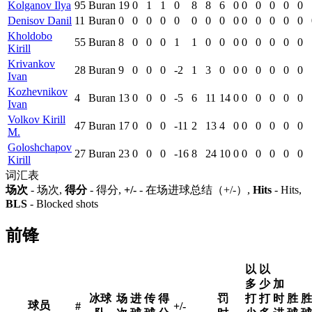
Kolganov Ilya
95
Buran
19
0
1
1
0
8
8
6
0
0
0
0
0
0
Denisov Danil
11
Buran
0
0
0
0
0
0
0
0
0
0
0
0
0
0
Kholdobo
55
Buran
8
0
0
0
1
1
0
0
0
0
0
0
0
0
Kirill
Krivankov
28
Buran
9
0
0
0
-2
1
3
0
0
0
0
0
0
0
Ivan
Kozhevnikov
4
Buran
13
0
0
0
-5
6
11
14
0
0
0
0
0
0
Ivan
Volkov Kirill
47
Buran
17
0
0
0
-11
2
13
4
0
0
0
0
0
0
M.
Goloshchapov
27
Buran
23
0
0
0
-16
8
24
10
0
0
0
0
0
0
Kirill
词汇表
场次
- 场次,
得分
- 得分,
+/-
- 在场进球总结（+/-）,
Hits
- Hits,
BLS
- Blocked shots
前锋
以
以
多
少
加
冰球
场
进
传
得
罚
打
打
时
胜
胜
球员
#
+/-