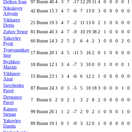
Detkov Ivan
97
Buran
40
4
3
7
-17
12
29
11
4
0
0
0
0
1
Nikolayev
42
Buran
15
3
4
7
-6
7
13
0
3
0
0
0
0
0
Artyom
Vikharev
21
Buran
19
3
4
7
-2
11
13
0
2
1
0
0
0
0
Denis
Zubov Yegor
81
Buran
40
3
4
7
-9
10
19
38
2
1
0
0
0
0
Yakovlev
60
Buran
14
3
2
5
2
6
4
2
3
0
0
0
2
0
Pyotr
Tyutyunnikov
17
Buran
20
1
4
5
-11
5
16
2
0
1
0
0
0
0
Igor
Ryzhkov
18
Buran
12
1
3
4
-7
3
10
0
0
1
0
0
0
1
Maxim
Vildanov
15
Buran
23
1
3
4
-6
6
12
2
1
0
0
0
0
0
Airat
Savchenko
87
Buran
24
3
0
3
-5
5
10
18
3
0
0
0
1
0
Pavel
Dergunov
7
Buran
6
2
0
2
1
3
2
8
2
0
0
0
0
0
Pavel
Karpov
99
Buran
26
1
1
2
-7
2
9
2
1
0
0
0
1
0
Stepan
Yakovlev
89
Buran
19
1
0
1
-9
3
12
6
1
0
0
0
0
0
Danila