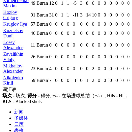
Kirileichenko
49
Buran
12
0
1
1
-5
3
8
6
0
0
0
0
0
0
Maxim
Kozlov
91
Buran
31
0
1
1
-11
3
14
10
0
0
0
0
0
0
Grigory
Kruglov Ilya
57
Buran
0
0
0
0
0
0
0
0
0
0
0
0
0
0
Kuznetsov
46
Buran
0
0
0
0
0
0
0
0
0
0
0
0
0
0
Danil
Losev
11
Buran
0
0
0
0
0
0
0
0
0
0
0
0
0
0
Alexander
Zavalikhin
26
Buran
0
0
0
0
0
0
0
0
0
0
0
0
0
0
Vitaly
Mikhailov
23
Buran
4
0
0
0
0
0
0
2
0
0
0
0
0
0
Alexander
Nikolenko
59
Buran
7
0
0
0
-1
0
1
2
0
0
0
0
0
0
Kirill
词汇表
场次
- 场次,
得分
- 得分,
+/-
- 在场进球总结（+/-）,
Hits
- Hits,
BLS
- Blocked shots
新闻
多媒体
日历
表格