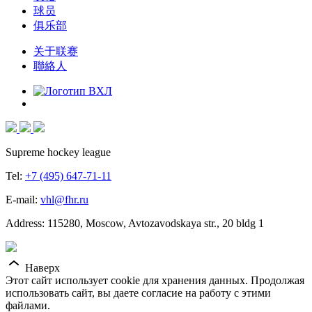
球员
俱乐部
关于联赛
聯絡人
Supreme hockey league
Tel:
+7 (495) 647-71-11
E-mail:
vhl@fhr.ru
Address: 115280, Moscow, Avtozavodskaya str., 20 bldg 1
Наверх
Этот сайт использует cookie для хранения данных. Продолжая
использовать сайт, вы даете согласие на работу с этими
файлами.