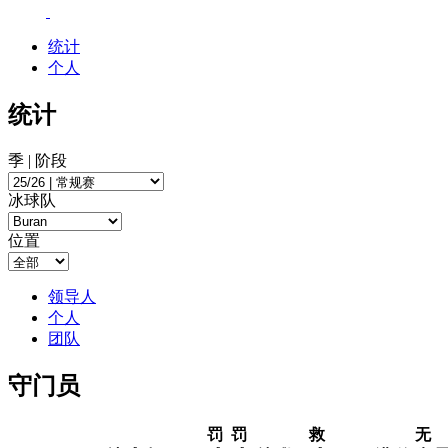
统计
个人
统计
季 | 阶段
冰球队
位置
领导人
个人
团队
守门员
罚
罚
救
无