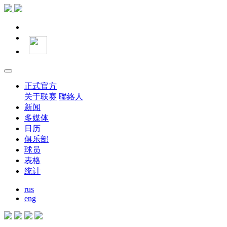
正式官方
关于联赛
聯絡人
新闻
多媒体
日历
俱乐部
球员
表格
统计
rus
eng