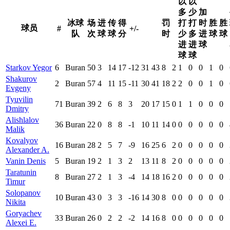
以
以
多
少
加
冰球
场
进
传
得
罚
打
打
时
胜
胜
球员
#
+/-
队
次
球
球
分
时
少
多
进
球
球
进
进
球
球
球
Starkov Yegor
6
Buran
50
3
14
17
-12
31
43
8
2
1
0
0
1
0
Shakurov
2
Buran
57
4
11
15
-11
30
41
18
2
2
0
0
1
0
Evgeny
Tyuvilin
71
Buran
39
2
6
8
3
20
17
15
0
1
1
0
0
0
Dmitry
Alishlalov
36
Buran
22
0
8
8
-1
10
11
14
0
0
0
0
0
0
Malik
Kovalyov
16
Buran
28
2
5
7
-9
16
25
6
2
0
0
0
0
0
Alexander A.
Vanin Denis
5
Buran
19
2
1
3
2
13
11
8
2
0
0
0
0
0
Taratunin
8
Buran
27
2
1
3
-4
14
18
16
2
0
0
0
0
0
Timur
Solopanov
10
Buran
43
0
3
3
-16
14
30
8
0
0
0
0
0
0
Nikita
Goryachev
33
Buran
26
0
2
2
-2
14
16
8
0
0
0
0
0
0
Alexei E.