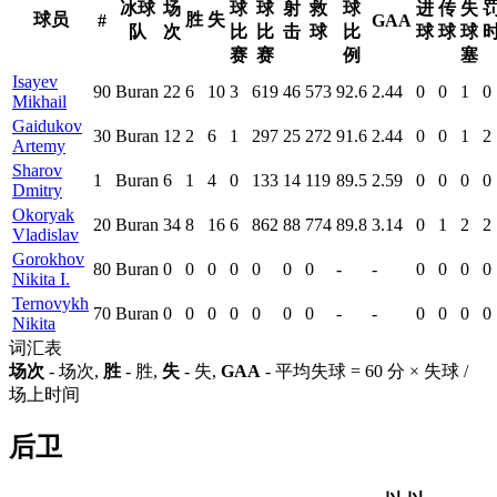
冰球
场
球
球
射
救
球
进
传
失
球员
胜
失
#
GAA
队
次
比
比
击
球
比
球
球
球
赛
赛
例
塞
Isayev
90
Buran
22
6
10
3
619
46
573
92.6
2.44
0
0
1
0
Mikhail
Gaidukov
30
Buran
12
2
6
1
297
25
272
91.6
2.44
0
0
1
2
Artemy
Sharov
1
Buran
6
1
4
0
133
14
119
89.5
2.59
0
0
0
0
Dmitry
Okoryak
20
Buran
34
8
16
6
862
88
774
89.8
3.14
0
1
2
2
Vladislav
Gorokhov
80
Buran
0
0
0
0
0
0
0
-
-
0
0
0
0
Nikita I.
Ternovykh
70
Buran
0
0
0
0
0
0
0
-
-
0
0
0
0
Nikita
词汇表
场次
- 场次,
胜
- 胜,
失
- 失,
GAA
- 平均失球 = 60 分 × 失球 /
场上时间
后卫