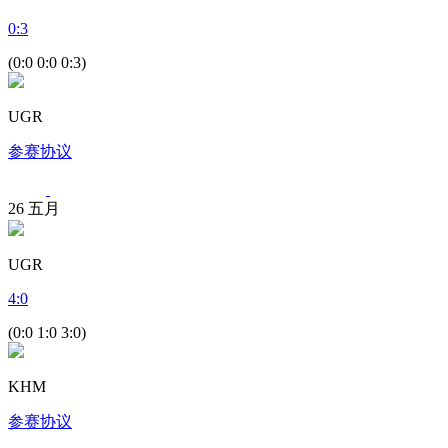
0
:
3
(0:0 0:0 0:3)
UGR
参赛协议
26
五月
UGR
4
:
0
(0:0 1:0 3:0)
KHM
参赛协议