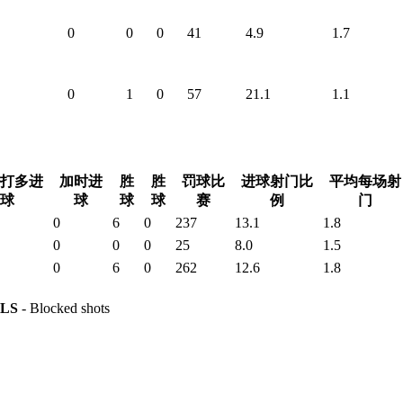
0
0
0
41
4.9
1.7
0
1
0
57
21.1
1.1
打多进
加时进
胜
胜
罚球比
进球射门比
平均每场射
球
球
球
球
赛
例
门
0
6
0
237
13.1
1.8
0
0
0
25
8.0
1.5
0
6
0
262
12.6
1.8
LS
- Blocked shots