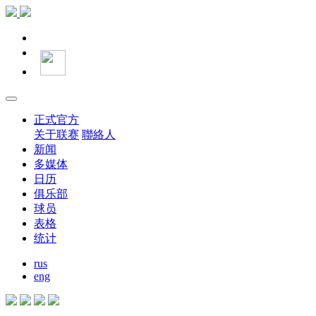
正式官方
关于联赛
聯絡人
新闻
多媒体
日历
俱乐部
球员
表格
统计
rus
eng