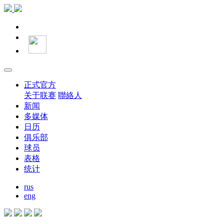
正式官方
关于联赛
聯絡人
新闻
多媒体
日历
俱乐部
球员
表格
统计
rus
eng