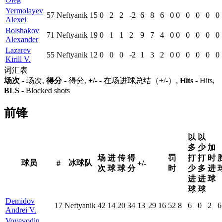
Yermolayev
57
Neftyanik
15
0
2
2
-2
6
8
6
0
0
0
0
0
0
Alexei
Bolshakov
71
Neftyanik
19
0
1
1
2
9
7
4
0
0
0
0
0
0
Alexander
Lazarev
55
Neftyanik
12
0
0
0
-2
1
3
2
0
0
0
0
0
0
Kirill V.
词汇表
场次
- 场次,
得分
- 得分,
+/-
- 在场进球总结（+/-）,
Hits
- Hits,
BLS
- Blocked shots
前锋
以
以
多
少
加
场
进
传
得
罚
打
打
时
球员
冰球队
#
+/-
次
球
球
分
时
少
多
进
进
进
球
球
球
Demidov
17
Neftyanik
42
14
20
34
13
29
16
52
8
6
0
2
6
Andrei V.
Voyevodin