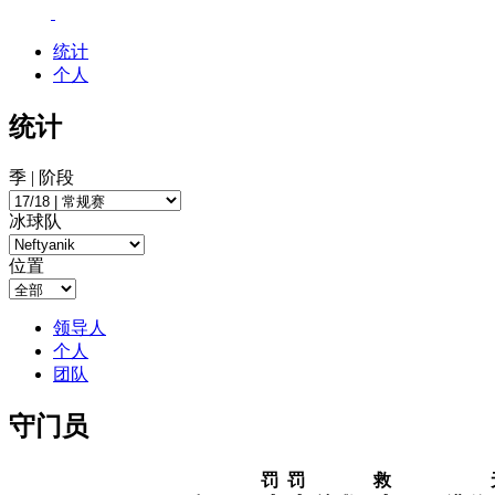
统计
个人
统计
季 | 阶段
冰球队
位置
领导人
个人
团队
守门员
罚
罚
救