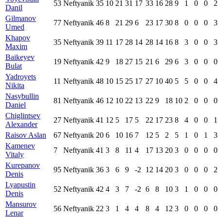
53
Neftyanik
35
10
21
31
17
33
16
28
9
1
0
0
2
Danil
Gilmanov
77
Neftyanik
46
8
21
29
6
23
17
30
8
0
0
0
3
Umed
Khapov
35
Neftyanik
39
11
17
28
14
28
14
16
8
3
0
0
3
Maxim
Baikeyev
19
Neftyanik
42
9
18
27
15
21
6
29
6
3
0
0
0
Bulat
Yadroyets
11
Neftyanik
48
10
15
25
17
27
10
40
5
5
0
0
4
Nikita
Nasybullin
81
Neftyanik
46
12
10
22
13
22
9
18
10
2
0
0
0
Daniel
Chiglintsev
27
Neftyanik
41
12
5
17
5
22
17
23
8
4
0
0
1
Alexander
Raisov Aslan
67
Neftyanik
20
6
10
16
7
12
5
2
5
1
0
1
3
Kamenev
7
Neftyanik
41
3
8
11
4
17
13
20
3
0
0
0
0
Vitaly
Kurepanov
95
Neftyanik
36
3
6
9
-2
12
14
20
3
0
0
0
2
Denis
Lyapustin
52
Neftyanik
42
4
3
7
-2
6
8
10
3
1
0
0
0
Denis
Mansurov
56
Neftyanik
22
3
1
4
4
8
4
12
3
0
0
0
0
Lenar