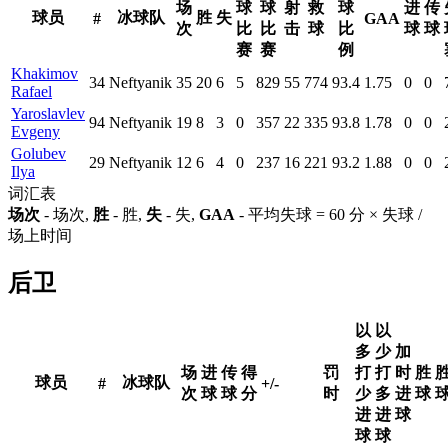
场
球
球
射
救
球
进
传
球员
冰球队
胜
失
#
GAA
次
比
比
击
球
比
球
球
赛
赛
例
Khakimov
34
Neftyanik
35
20
6
5
829
55
774
93.4
1.75
0
0
Rafael
Yaroslavlev
94
Neftyanik
19
8
3
0
357
22
335
93.8
1.78
0
0
Evgeny
Golubev
29
Neftyanik
12
6
4
0
237
16
221
93.2
1.88
0
0
Ilya
词汇表
场次
- 场次,
胜
- 胜,
失
- 失,
GAA
- 平均失球 = 60 分 × 失球 /
场上时间
后卫
以
以
多
少
加
场
进
传
得
罚
打
打
时
胜
球员
冰球队
#
+/-
次
球
球
分
时
少
多
进
球
进
进
球
球
球