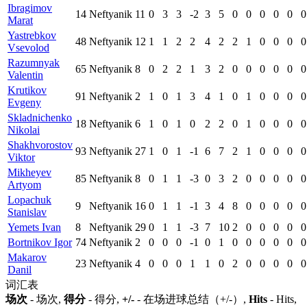
Ibragimov
14
Neftyanik
11
0
3
3
-2
3
5
0
0
0
0
0
0
Marat
Yastrebkov
48
Neftyanik
12
1
1
2
2
4
2
2
1
0
0
0
0
Vsevolod
Razumnyak
65
Neftyanik
8
0
2
2
1
3
2
0
0
0
0
0
0
Valentin
Krutikov
91
Neftyanik
2
1
0
1
3
4
1
0
1
0
0
0
0
Evgeny
Skladnichenko
18
Neftyanik
6
1
0
1
0
2
2
0
1
0
0
0
0
Nikolai
Shakhvorostov
93
Neftyanik
27
1
0
1
-1
6
7
2
1
0
0
0
0
Viktor
Mikheyev
85
Neftyanik
8
0
1
1
-3
0
3
2
0
0
0
0
0
Artyom
Lopachuk
9
Neftyanik
16
0
1
1
-1
3
4
8
0
0
0
0
0
Stanislav
Yemets Ivan
8
Neftyanik
29
0
1
1
-3
7
10
2
0
0
0
0
0
Bortnikov Igor
74
Neftyanik
2
0
0
0
-1
0
1
0
0
0
0
0
0
Makarov
23
Neftyanik
4
0
0
0
1
1
0
2
0
0
0
0
0
Danil
词汇表
场次
- 场次,
得分
- 得分,
+/-
- 在场进球总结（+/-）,
Hits
- Hits,