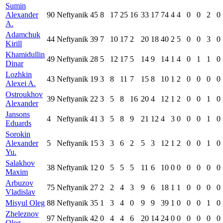
Sumin
Alexander
90
Neftyanik
45
8
17
25
16
33
17
74
4
4
0
0
2
0
A.
Adamchuk
44
Neftyanik
39
7
10
17
2
20
18
40
2
5
0
0
3
0
Kirill
Khamidullin
49
Neftyanik
28
5
12
17
5
14
9
14
1
4
0
1
1
0
Dinar
Lozhkin
43
Neftyanik
19
3
8
11
7
15
8
10
1
2
0
0
0
0
Alexei A.
Ostroukhov
39
Neftyanik
22
3
5
8
16
20
4
12
1
2
0
0
1
0
Alexander
Jansons
4
Neftyanik
41
3
5
8
9
21
12
4
3
0
0
0
1
0
Eduards
Sorokin
Alexander
5
Neftyanik
15
3
3
6
2
5
3
12
1
2
0
0
1
0
Yu.
Salakhov
38
Neftyanik
12
0
5
5
5
11
6
10
0
0
0
0
0
0
Maxim
Arbuzov
75
Neftyanik
27
2
2
4
3
9
6
18
1
1
0
0
0
0
Vladislav
Misyul Oleg
88
Neftyanik
35
1
3
4
0
9
9
39
1
0
0
0
1
0
Zheleznov
97
Neftyanik
42
0
4
4
6
20
14
24
0
0
0
0
0
0
Oleg