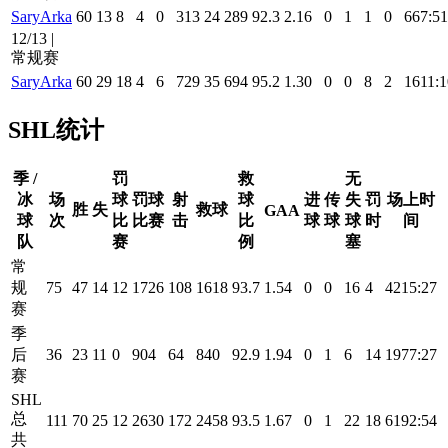
SaryArka
60
13
8
4
0
313
24
289
92.3
2.16
0
1
1
0
667:51
12/13 |
常规赛
SaryArka
60
29
18
4
6
729
35
694
95.2
1.30
0
0
8
2
1611:1
SHL统计
季 /
罚
救
无
冰
场
球
罚球
射
球
进
传
失
罚
场上时
胜
失
救球
GAA
球
次
比
比赛
击
比
球
球
球
时
间
队
赛
例
塞
常
规
75
47
14
12
1726
108
1618
93.7
1.54
0
0
16
4
4215:27
赛
季
后
36
23
11
0
904
64
840
92.9
1.94
0
1
6
14
1977:27
赛
SHL
总
111
70
25
12
2630
172
2458
93.5
1.67
0
1
22
18
6192:54
共