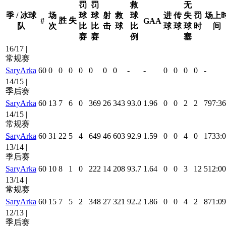
罚
罚
救
无
季 / 冰球
场
球
球
射
救
球
进
传
失
罚
场上
胜
失
#
GAA
队
次
比
比
击
球
比
球
球
球
时
间
赛
赛
例
塞
16/17 |
常规赛
SaryArka
60
0
0
0
0
0
0
0
-
-
0
0
0
0
-
14/15 |
季后赛
SaryArka
60
13
7
6
0
369
26
343
93.0
1.96
0
0
2
2
797:36
14/15 |
常规赛
SaryArka
60
31
22
5
4
649
46
603
92.9
1.59
0
0
4
0
1733:
13/14 |
季后赛
SaryArka
60
10
8
1
0
222
14
208
93.7
1.64
0
0
3
12
512:00
13/14 |
常规赛
SaryArka
60
15
7
5
2
348
27
321
92.2
1.86
0
0
4
2
871:09
12/13 |
季后赛