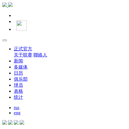
正式官方
关于联赛
聯絡人
新闻
多媒体
日历
俱乐部
球员
表格
统计
rus
eng