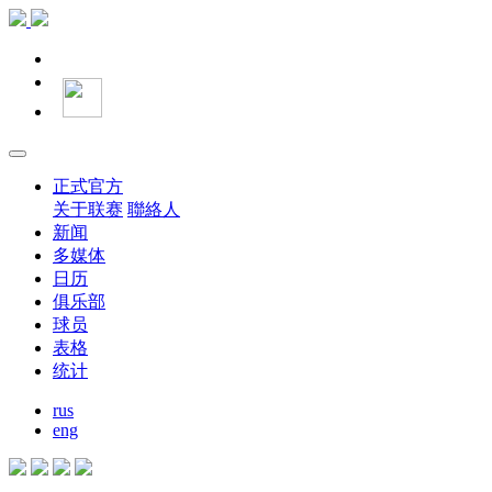
正式官方
关于联赛
聯絡人
新闻
多媒体
日历
俱乐部
球员
表格
统计
rus
eng