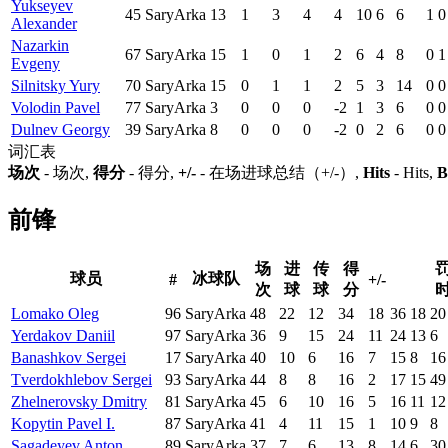
Yukseyev
45
SaryArka
13
1
3
4
4
10
6
6
1
0
Alexander
Nazarkin
67
SaryArka
15
1
0
1
2
6
4
8
0
1
Evgeny
Silnitsky Yury
70
SaryArka
15
0
1
1
2
5
3
14
0
0
Volodin Pavel
77
SaryArka
3
0
0
0
-2
1
3
6
0
0
Dulnev Georgy
39
SaryArka
8
0
0
0
-2
0
2
6
0
0
词汇表
场次
- 场次,
得分
- 得分,
+/-
- 在场进球总结（+/-）,
Hits
- Hits,
B
前锋
场
进
传
得
球员
冰球队
#
+/-
次
球
球
分
Lomako Oleg
96
SaryArka
48
22
12
34
18
36
18
20
Yerdakov Daniil
97
SaryArka
36
9
15
24
11
24
13
6
Banashkov Sergei
17
SaryArka
40
10
6
16
7
15
8
16
Tverdokhlebov Sergei
93
SaryArka
44
8
8
16
2
17
15
49
Zhelnerovsky Dmitry
81
SaryArka
45
6
10
16
5
16
11
12
Kopytin Pavel I.
87
SaryArka
41
4
11
15
1
10
9
8
Sagadeyev Anton
89
SaryArka
37
7
6
13
8
14
6
30