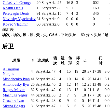
Gelashvili Georgy
20
SaryArka
27
16
8
3
602
Kostin Denis
1
SaryArka
8
5
1
1
169
Peretyagin Denis
91
SaryArka
15
7
4
3
346
Novitsky Vyacheslav
31
SaryArka
0
0
0
0
0
Kovac Vladimir
60
SaryArka
0
0
0
0
0
词汇表
场次
- 场次,
胜
- 胜,
失
- 失,
GAA
- 平均失球 = 60 分 × 失球 /
后卫
场
进
传
得
罚
球员
冰球队
#
+/-
次
球
球
分
时
Alisauskas
4
SaryArka
47
4
15
19
20
37
17
38
3
0
Nerijus
Mishchenko Ivan
41
SaryArka
42
4
10
14
6
20
14
41
3
1
Antonovsky Ilya
25
SaryArka
46
2
12
14
12
25
13
48
0
2
Rogov Maxim
82
SaryArka
42
0
13
13
10
21
11
8
0
0
Mazhuga Yegor
44
SaryArka
38
2
7
9
10
17
7
20
2
0
Gruzdev Ivan
52
SaryArka
23
0
9
9
5
16
11
4
0
0
Siksna Edgars
3
SaryArka
47
1
5
6
5
20
15
48
1
0