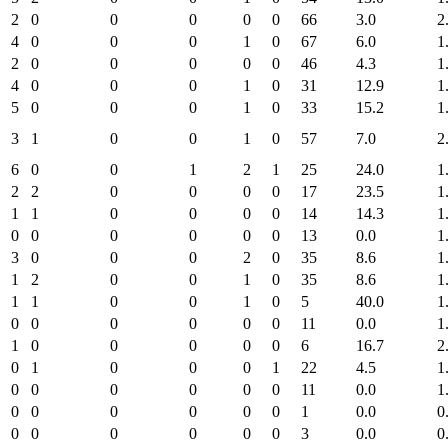
2
0
0
0
0
0
66
3.0
2
4
0
0
0
1
0
67
6.0
1
2
0
0
0
0
0
46
4.3
1
4
0
0
0
1
0
31
12.9
1
5
0
0
0
1
0
33
15.2
1
3
1
0
0
1
0
57
7.0
2
6
0
0
1
2
1
25
24.0
1
2
2
0
0
0
0
17
23.5
1
1
1
0
0
0
0
14
14.3
1
0
0
0
0
0
0
13
0.0
1
3
0
0
0
2
0
35
8.6
1
1
2
0
0
1
0
35
8.6
1
1
1
0
0
1
0
5
40.0
1
0
0
0
0
0
0
11
0.0
1
1
0
0
0
0
0
6
16.7
2
0
1
0
0
0
1
22
4.5
1
0
0
0
0
0
0
11
0.0
1
0
0
0
0
0
0
1
0.0
0
0
0
0
0
0
0
3
0.0
0