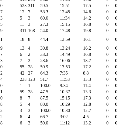
.0
523
311
59.5
15:51
17.5
0
0
.7
12
7
58.3
12:45
14.6
0
0
.3
5
3
60.0
11:34
14.2
0
0
.5
11
3
27.3
15:15
16.8
0
0
.9
311
168
54.0
17:48
19.8
0
0
.1
18
8
44.4
13:59
16.1
0
0
.9
13
4
30.8
13:24
16.2
0
0
.7
6
2
33.3
14:49
16.8
0
0
.3
7
2
28.6
16:06
18.7
0
0
.0
55
28
50.9
13:53
17.2
0
0
.2
42
27
64.3
7:35
8.8
0
0
.4
238
123
51.7
11:53
13.3
0
0
.0
1
1
100.0
9:34
11.4
0
0
.1
59
28
47.5
10:37
13.3
0
0
.0
8
7
87.5
15:15
17.3
0
0
.8
5
4
80.0
10:29
12.8
0
0
.2
3
3
100.0
10:30
12.7
0
0
.2
6
4
66.7
3:02
4.5
0
0
.8
6
3
50.0
11:12
13.2
0
0