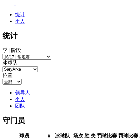
统计
个人
统计
季 | 阶段
冰球队
位置
领导人
个人
团队
守门员
球员
#
冰球队
场次
胜
失
罚球比赛
罚球比赛