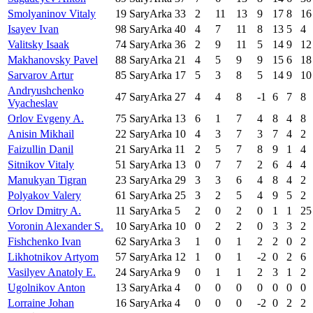
Smolyaninov Vitaly
19
SaryArka
33
2
11
13
9
17
8
16
Isayev Ivan
98
SaryArka
40
4
7
11
8
13
5
4
Valitsky Isaak
74
SaryArka
36
2
9
11
5
14
9
12
Makhanovsky Pavel
88
SaryArka
21
4
5
9
9
15
6
18
Sarvarov Artur
85
SaryArka
17
5
3
8
5
14
9
10
Andryushchenko
47
SaryArka
27
4
4
8
-1
6
7
8
Vyacheslav
Orlov Evgeny A.
75
SaryArka
13
6
1
7
4
8
4
8
Anisin Mikhail
22
SaryArka
10
4
3
7
3
7
4
2
Faizullin Danil
21
SaryArka
11
2
5
7
8
9
1
4
Sitnikov Vitaly
51
SaryArka
13
0
7
7
2
6
4
4
Manukyan Tigran
23
SaryArka
29
3
3
6
4
8
4
2
Polyakov Valery
61
SaryArka
25
3
2
5
4
9
5
2
Orlov Dmitry A.
11
SaryArka
5
2
0
2
0
1
1
25
Voronin Alexander S.
10
SaryArka
10
0
2
2
0
3
3
2
Fishchenko Ivan
62
SaryArka
3
1
0
1
2
2
0
2
Likhotnikov Artyom
57
SaryArka
12
1
0
1
-2
0
2
6
Vasilyev Anatoly E.
24
SaryArka
9
0
1
1
2
3
1
2
Ugolnikov Anton
13
SaryArka
4
0
0
0
0
0
0
0
Lorraine Johan
16
SaryArka
4
0
0
0
-2
0
2
2