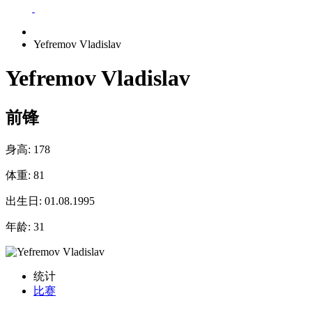
Yefremov Vladislav
Yefremov Vladislav
前锋
身高:
178
体重:
81
出生日:
01.08.1995
年龄:
31
统计
比赛