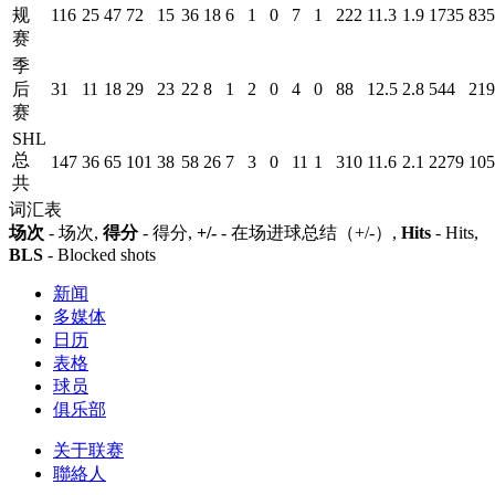
规
116
25
47
72
15
36
18
6
1
0
7
1
222
11.3
1.9
1735
835
赛
季
后
31
11
18
29
23
22
8
1
2
0
4
0
88
12.5
2.8
544
219
赛
SHL
总
147
36
65
101
38
58
26
7
3
0
11
1
310
11.6
2.1
2279
105
共
词汇表
场次
- 场次,
得分
- 得分,
+/-
- 在场进球总结（+/-）,
Hits
- Hits,
BLS
- Blocked shots
新闻
多媒体
日历
表格
球员
俱乐部
关于联赛
聯絡人