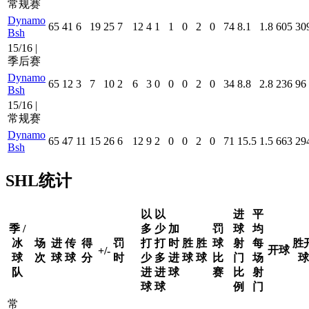
常规赛
Dynamo
65
41
6
19
25
7
12
4
1
1
0
2
0
74
8.1
1.8
605
30
Bsh
15/16 |
季后赛
Dynamo
65
12
3
7
10
2
6
3
0
0
0
2
0
34
8.8
2.8
236
96
Bsh
15/16 |
常规赛
Dynamo
65
47
11
15
26
6
12
9
2
0
0
2
0
71
15.5
1.5
663
29
Bsh
SHL统计
以
以
进
平
季 /
多
少
加
罚
球
均
冰
场
进
传
得
罚
打
打
时
胜
胜
球
射
每
胜
开球
+/-
球
次
球
球
分
时
少
多
进
球
球
比
门
场
球
队
进
进
球
赛
比
射
球
球
例
门
常