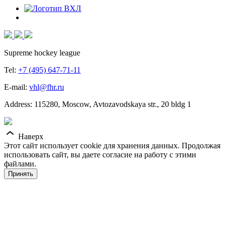
Supreme hockey league
Tel:
+7 (495) 647-71-11
E-mail:
vhl@fhr.ru
Address: 115280, Moscow, Avtozavodskaya str., 20 bldg 1
Наверх
Этот сайт использует cookie для хранения данных. Продолжая
использовать сайт, вы даете согласие на работу с этими
файлами.
Принять