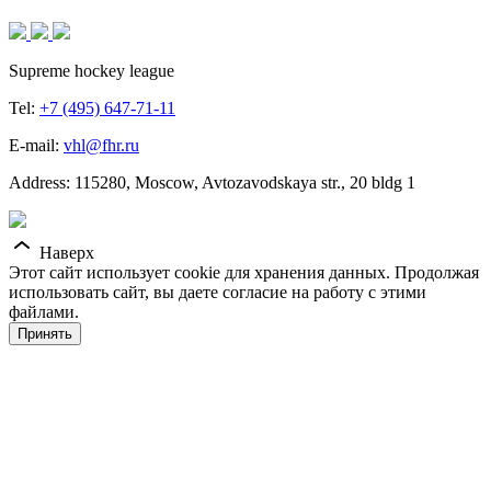
Supreme hockey league
Tel:
+7 (495) 647-71-11
E-mail:
vhl@fhr.ru
Address: 115280, Moscow, Avtozavodskaya str., 20 bldg 1
Наверх
Этот сайт использует cookie для хранения данных. Продолжая
использовать сайт, вы даете согласие на работу с этими
файлами.
Принять