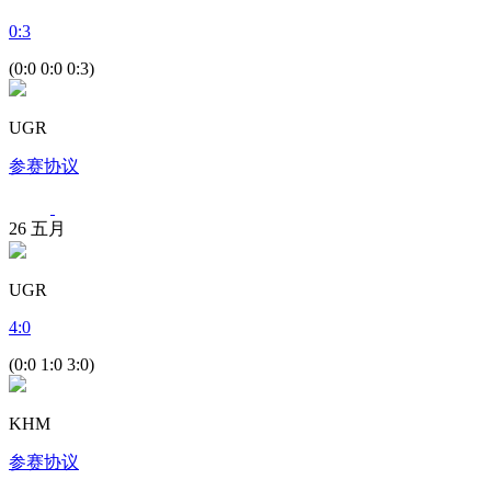
0
:
3
(0:0 0:0 0:3)
UGR
参赛协议
26
五月
UGR
4
:
0
(0:0 1:0 3:0)
KHM
参赛协议