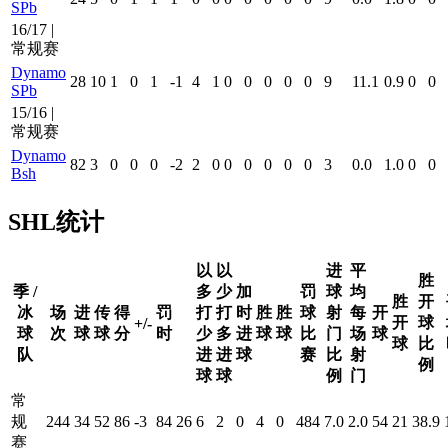
SPb
16/17 |
常规赛
Dynamo
28
10
1
0
1
-1
4
1
0
0
0
0
0
9
11.1
0.9
0
0
SPb
15/16 |
常规赛
Dynamo
82
3
0
0
0
-2
2
0
0
0
0
0
0
3
0.0
1.0
0
0
Bsh
SHL统计
以
以
进
平
胜
季 /
多
少
加
罚
球
均
胜
开
冰
场
进
传
得
罚
打
打
时
胜
胜
球
射
每
开
开
球
+/-
球
次
球
球
分
时
少
多
进
球
球
比
门
场
球
球
比
队
进
进
球
赛
比
射
例
球
球
例
门
常
规
244
34
52
86
-3
84
26
6
2
0
4
0
484
7.0
2.0
54
21
38.9
赛