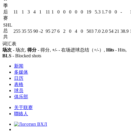
季
后
11
1
3
4
1
11
1
0
0
0
0
0
19
5.3
1.7
0
0
-
赛
SHL
总
255
35
55
90
-2
95
27
6
2
0
4
0
503
7.0
2.0
54
21
38.9
共
词汇表
场次
- 场次,
得分
- 得分,
+/-
- 在场进球总结（+/-）,
Hits
- Hits,
BLS
- Blocked shots
新闻
多媒体
日历
表格
球员
俱乐部
关于联赛
聯絡人