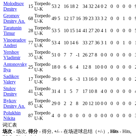
Molodtsov
Torpedo
15
53
2
16
18
2
34
32
24
0
2
0
0
0
0
Dmitry
U-K
Gromov
Torpedo
68
49
5
12
17
16
39
23
33
3
2
0
0
1
0
Dmitry An.
U-K
Taratunin
Torpedo
28
53
5
10
15
14
41
27
20
4
1
0
0
0
0
Timur
U-K
Vinogradov
Torpedo
77
53
4
10
14
6
33
27
36
3
1
0
0
1
0
Andrei
U-K
Yershov
Torpedo
35
51
0
7
7
-1
26
27
8
0
0
0
0
0
0
Vladimir
U-K
Antonovsky
Torpedo
25
18
0
6
6
4
12
8
10
0
0
0
0
0
0
Ilya
U-K
Sadikov
Torpedo
17
39
0
6
6
-3
13
16
0
0
0
0
0
0
0
Valery
U-K
Stulov
Torpedo
41
31
4
1
5
7
17
10
8
4
0
0
0
0
0
Dmitry
U-K
Bykov
Torpedo
85
29
0
2
2
8
20
12
10
0
0
0
0
0
0
Dmitry An.
U-K
Polukhin
Torpedo
87
4
0
0
0
0
0
0
0
0
0
0
0
0
0
Nikita
U-K
词汇表
场次
- 场次,
得分
- 得分,
+/-
- 在场进球总结（+/-）,
Hits
- Hits,