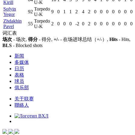
Kirill
U-K
Sofyin
Torpedo
92
9
0
1
1
2
4
2
0
0
0
0
0
0
0
Yegor
U-K
Zhdakhin
Torpedo
55
2
0
0
0
-2
0
2
0
0
0
0
0
0
0
Pavel
U-K
词汇表
场次
- 场次,
得分
- 得分,
+/-
- 在场进球总结（+/-）,
Hits
- Hits,
BLS
- Blocked shots
新闻
多媒体
日历
表格
球员
俱乐部
关于联赛
聯絡人