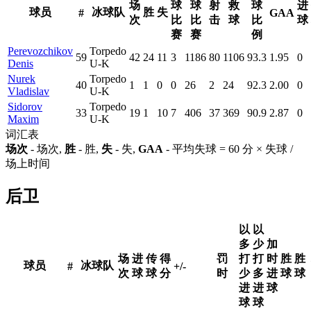
场
球
球
射
救
球
进
球员
冰球队
胜
失
#
GAA
次
比
比
击
球
比
球
赛
赛
例
Perevozchikov
Torpedo
59
42
24
11
3
1186
80
1106
93.3
1.95
0
Denis
U-K
Nurek
Torpedo
40
1
1
0
0
26
2
24
92.3
2.00
0
Vladislav
U-K
Sidorov
Torpedo
33
19
1
10
7
406
37
369
90.9
2.87
0
Maxim
U-K
词汇表
场次
- 场次,
胜
- 胜,
失
- 失,
GAA
- 平均失球 = 60 分 × 失球 /
场上时间
后卫
以
以
多
少
加
场
进
传
得
罚
打
打
时
胜
胜
球员
冰球队
#
+/-
次
球
球
分
时
少
多
进
球
球
进
进
球
球
球