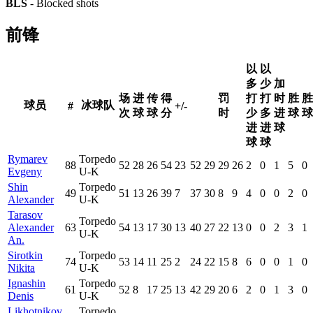
BLS
- Blocked shots
前锋
以
以
多
少
加
场
进
传
得
罚
打
打
时
胜
胜
球员
冰球队
#
+/-
次
球
球
分
时
少
多
进
球
球
进
进
球
球
球
Rymarev
Torpedo
88
52
28
26
54
23
52
29
29
26
2
0
1
5
0
Evgeny
U-K
Shin
Torpedo
49
51
13
26
39
7
37
30
8
9
4
0
0
2
0
Alexander
U-K
Tarasov
Torpedo
Alexander
63
54
13
17
30
13
40
27
22
13
0
0
2
3
1
U-K
An.
Sirotkin
Torpedo
74
53
14
11
25
2
24
22
15
8
6
0
0
1
0
Nikita
U-K
Ignashin
Torpedo
61
52
8
17
25
13
42
29
20
6
2
0
1
3
0
Denis
U-K
Likhotnikov
Torpedo