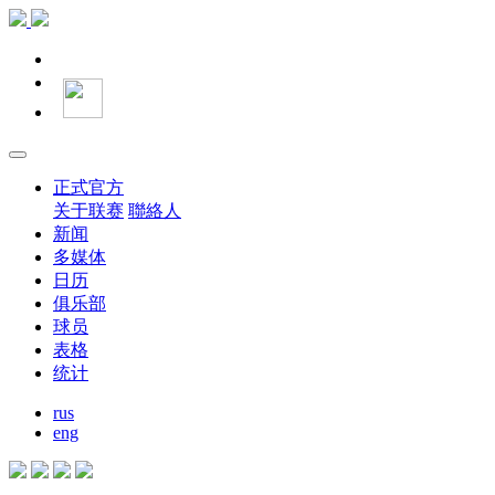
正式官方
关于联赛
聯絡人
新闻
多媒体
日历
俱乐部
球员
表格
统计
rus
eng