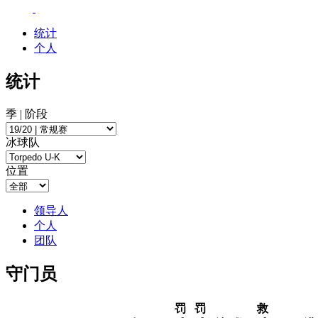
统计
个人
统计
季 | 阶段
冰球队
位置
领导人
个人
团队
守门员
罚
罚
救