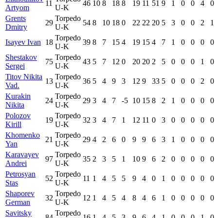
11
46
10
8
18
8
19
11
51
9
1
0
0
4
0
Artyom
U-K
Grents
Torpedo
29
54
8
10
18
0
22
22
20
5
3
0
0
2
1
Dmitry
U-K
Torpedo
Isayev Ivan
18
39
8
7
15
4
19
15
4
7
1
0
0
0
0
U-K
Shestakov
Torpedo
75
43
5
7
12
0
20
20
2
5
0
0
0
1
0
Sergei
U-K
Titov Nikita
Torpedo
13
36
5
4
9
3
12
9
33
5
0
0
0
2
0
Vad.
U-K
Kurakin
Torpedo
24
29
3
4
7
-5
10
15
8
2
1
0
0
0
0
Nikita
U-K
Polozov
Torpedo
19
32
3
4
7
1
12
11
0
3
0
0
0
0
0
Kirill
U-K
Khomenko
Torpedo
21
29
4
2
6
0
9
9
6
3
1
0
0
0
0
Yan
U-K
Karavayev
Torpedo
97
35
2
3
5
1
10
9
6
2
0
0
0
0
0
Andrei
U-K
Petrosyan
Torpedo
52
11
1
4
5
5
9
4
0
1
0
0
0
0
0
Stas
U-K
Shaporev
Torpedo
32
12
1
4
5
4
8
4
6
1
0
0
0
0
0
German
U-K
Savitsky
Torpedo
84
16
1
4
5
3
9
6
4
1
0
0
0
1
0