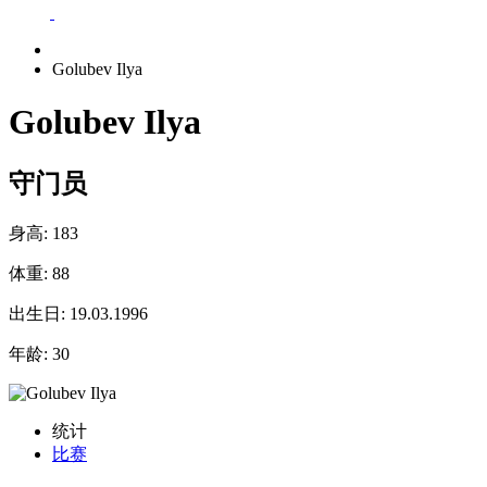
Golubev Ilya
Golubev Ilya
守门员
身高:
183
体重:
88
出生日:
19.03.1996
年龄:
30
统计
比赛