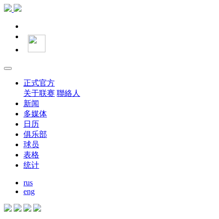
正式官方
关于联赛
聯絡人
新闻
多媒体
日历
俱乐部
球员
表格
统计
rus
eng