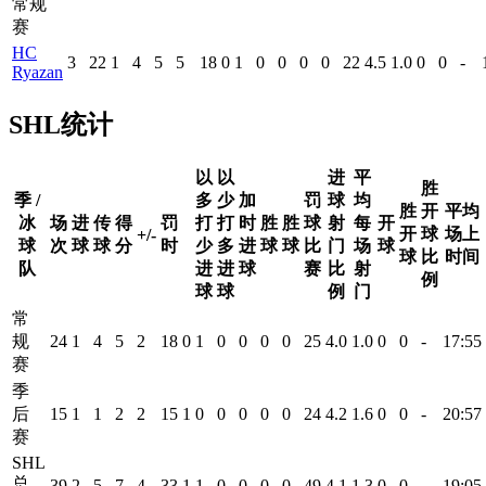
常规
赛
HC
3
22
1
4
5
5
18
0
1
0
0
0
0
22
4.5
1.0
0
0
-
Ryazan
SHL统计
以
以
进
平
胜
季 /
多
少
加
罚
球
均
胜
开
平均
冰
场
进
传
得
罚
打
打
时
胜
胜
球
射
每
开
开
球
场上
+/-
球
次
球
球
分
时
少
多
进
球
球
比
门
场
球
球
比
时间
队
进
进
球
赛
比
射
例
球
球
例
门
常
规
24
1
4
5
2
18
0
1
0
0
0
0
25
4.0
1.0
0
0
-
17:55
赛
季
后
15
1
1
2
2
15
1
0
0
0
0
0
24
4.2
1.6
0
0
-
20:57
赛
SHL
总
39
2
5
7
4
33
1
1
0
0
0
0
49
4.1
1.3
0
0
-
19:05