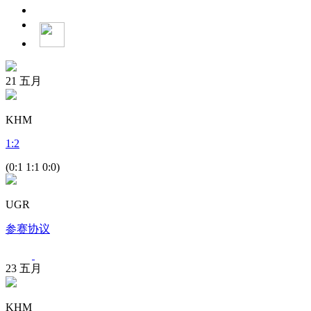
21
五月
KHM
1
:
2
(0:1 1:1 0:0)
UGR
参赛协议
23
五月
KHM