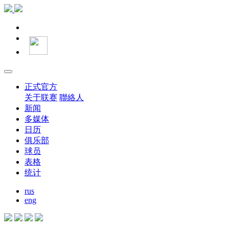
正式官方
关于联赛
聯絡人
新闻
多媒体
日历
俱乐部
球员
表格
统计
rus
eng