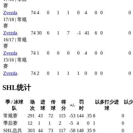
赛
Zvezda
74
4
0
1
1
0
4
0
0
0
17/18 | 常规
赛
Zvezda
74
30
6
1
7
-1
41
6
0
0
16/17 | 常规
赛
Zvezda
74
1
0
0
0
0
4
0
0
0
15/16 | 常规
赛
Zvezda
74
2
0
1
1
1
0
0
0
0
SHL统计
季 / 冰球
场
进
传
得
罚
以多打少进
以
+/-
队
次
球
球
分
时
球
常规赛
291
43
72
115
-53
144
35
8
0
季后赛
12
1
1
2
-5
4
0
1
0
SHL总共
303
44
73
117
-58
148
35
9
0