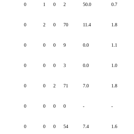
0
1
0
2
50.0
0.7
0
2
0
70
11.4
1.8
0
0
0
9
0.0
1.1
0
0
0
3
0.0
1.0
0
0
2
71
7.0
1.8
0
0
0
0
-
-
0
0
0
54
7.4
1.6