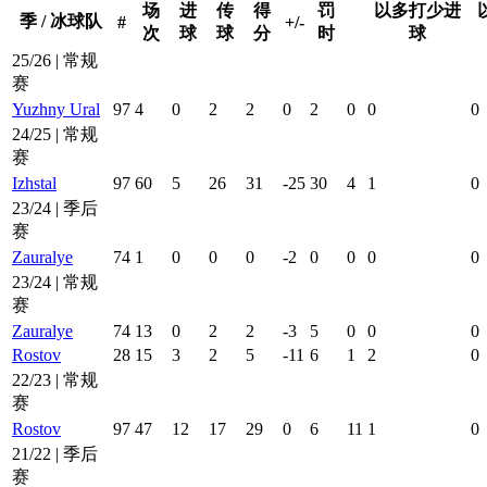
场
进
传
得
罚
以多打少进
季 / 冰球队
#
+/-
次
球
球
分
时
球
25/26 | 常规
赛
Yuzhny Ural
97
4
0
2
2
0
2
0
0
0
24/25 | 常规
赛
Izhstal
97
60
5
26
31
-25
30
4
1
0
23/24 | 季后
赛
Zauralye
74
1
0
0
0
-2
0
0
0
0
23/24 | 常规
赛
Zauralye
74
13
0
2
2
-3
5
0
0
0
Rostov
28
15
3
2
5
-11
6
1
2
0
22/23 | 常规
赛
Rostov
97
47
12
17
29
0
6
11
1
0
21/22 | 季后
赛