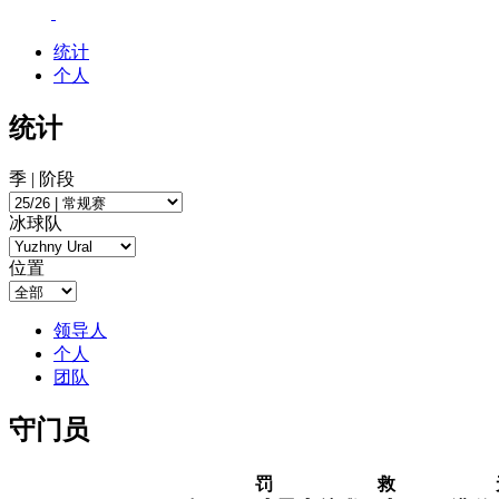
统计
个人
统计
季 | 阶段
冰球队
位置
领导人
个人
团队
守门员
罚
救