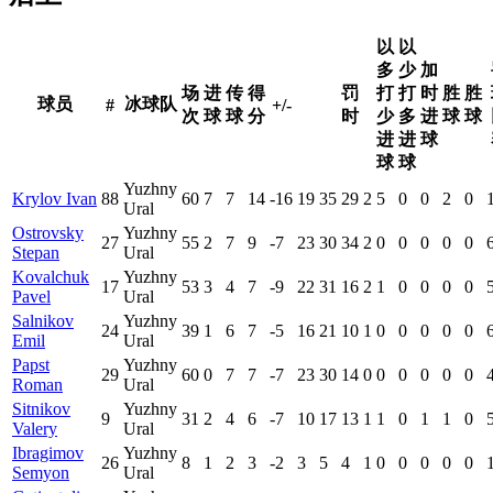
以
以
多
少
加
场
进
传
得
罚
打
打
时
胜
胜
球员
冰球队
#
+/-
次
球
球
分
时
少
多
进
球
球
进
进
球
球
球
Yuzhny
Krylov Ivan
88
60
7
7
14
-16
19
35
29
2
5
0
0
2
0
Ural
Ostrovsky
Yuzhny
27
55
2
7
9
-7
23
30
34
2
0
0
0
0
0
Stepan
Ural
Kovalchuk
Yuzhny
17
53
3
4
7
-9
22
31
16
2
1
0
0
0
0
Pavel
Ural
Salnikov
Yuzhny
24
39
1
6
7
-5
16
21
10
1
0
0
0
0
0
Emil
Ural
Papst
Yuzhny
29
60
0
7
7
-7
23
30
14
0
0
0
0
0
0
Roman
Ural
Sitnikov
Yuzhny
9
31
2
4
6
-7
10
17
13
1
1
0
1
1
0
Valery
Ural
Ibragimov
Yuzhny
26
8
1
2
3
-2
3
5
4
1
0
0
0
0
0
Semyon
Ural