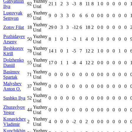
Gatiyatulin
Yuzhny
92
21
1
2
3
-3
8
11
8
1
0
0
0
0
0
Ilya
Ural
Lugovyak
Yuzhny
85
9
0
3
3
0
6
6
0
0
0
0
0
0
0
Semyon
Ural
Yuzhny
Zotov Filat
18
29
0
3
3
-12
6
18
2
0
0
0
0
0
0
Ural
Pozhidayev
Yuzhny
50
8
1
0
1
-3
1
4
0
1
0
0
0
0
0
Arseny
Ural
Beshkorov
Yuzhny
78
14
1
0
1
-5
7
12
2
1
0
0
0
1
0
Kirill
Ural
Dolzhenko
Yuzhny
55
17
0
1
1
-8
4
12
2
0
0
0
0
0
0
Daniil
Ural
Basimov
Yuzhny
71
0
0
0
0
0
0
0
0
0
0
0
0
0
0
Spartak
Ural
Malyshev
Yuzhny
37
0
0
0
0
0
0
0
0
0
0
0
0
0
0
Anton O.
Ural
Yuzhny
Sushko Ilya
52
0
0
0
0
0
0
0
0
0
0
0
0
0
0
Ural
Zhuravlyov
Yuzhny
44
0
0
0
0
0
0
0
0
0
0
0
0
0
0
Yegor
Ural
Konavichev
Yuzhny
2
4
0
0
0
-2
0
2
0
0
0
0
0
0
0
Vladimir
Ural
Kupchikhin
Yuzhny