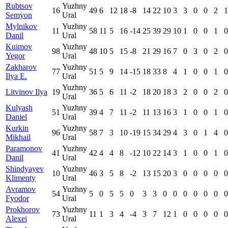
Rubtsov
Yuzhny
16
49
6
12
18
-8
14
22
10
3
3
0
0
2
1
Semyon
Ural
Mylnikov
Yuzhny
11
58
11
5
16
-14
25
39
29
10
1
0
0
1
0
Danil
Ural
Kuimov
Yuzhny
98
48
10
5
15
-8
21
29
16
7
0
3
0
2
0
Yegor
Ural
Zakharov
Yuzhny
77
51
5
9
14
-15
18
33
8
4
1
0
0
1
0
Ilya E.
Ural
Yuzhny
Litvinov Ilya
19
36
5
6
11
-2
18
20
18
3
2
0
0
2
0
Ural
Kulyash
Yuzhny
51
39
4
7
11
-2
11
13
16
3
1
0
0
1
0
Daniel
Ural
Kurkin
Yuzhny
96
58
7
3
10
-19
15
34
29
4
3
0
1
4
0
Mikhail
Ural
Paramonov
Yuzhny
41
42
4
4
8
-12
10
22
14
3
1
0
0
1
0
Danil
Ural
Shindyayev
Yuzhny
10
46
3
5
8
-2
13
15
20
3
0
0
0
0
0
Klimenty
Ural
Avramov
Yuzhny
54
5
0
5
5
0
3
3
0
0
0
0
0
0
0
Fyodor
Ural
Prokhorov
Yuzhny
73
11
1
3
4
-4
3
7
12
1
0
0
0
0
0
Alexei
Ural