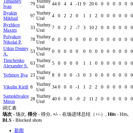
Timashev
Yuzhny
79
44
0
4
4
-11
9
20
6
0
0
0
0
0
0
Ivan
Ural
Byakin
Yuzhny
97
4
0
2
2
0
1
1
2
0
0
0
0
0
0
Mikhail
Ural
Ryzhkov
Yuzhny
33
7
0
2
2
-7
3
10
2
0
0
0
0
0
0
Maxim
Ural
Polyakov
Yuzhny
78
0
0
0
0
0
0
0
0
0
0
0
0
0
0
Nikolai P.
Ural
Utkin Dmitry
Yuzhny
53
0
0
0
0
0
0
0
0
0
0
0
0
0
0
A.
Ural
Timchenko
Yuzhny
63
5
0
0
0
0
1
1
0
0
0
0
0
0
0
Alexander S.
Ural
Yuzhny
Yefimov Ilya
23
8
0
0
0
-3
0
3
0
0
0
0
0
0
0
Ural
Yuzhny
Vikulin Kirill
8
34
0
0
0
-1
1
2
2
0
0
0
0
0
0
Ural
Samokhvalov
Yuzhny
28
40
0
0
0
-9
2
11
2
0
0
0
0
0
0
Miron
Ural
词汇表
场次
- 场次,
得分
- 得分,
+/-
- 在场进球总结（+/-）,
Hits
- Hits,
BLS
- Blocked shots
新闻