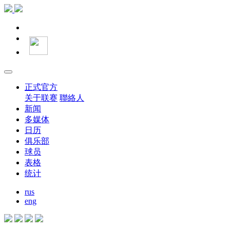
正式官方
关于联赛
聯絡人
新闻
多媒体
日历
俱乐部
球员
表格
统计
rus
eng