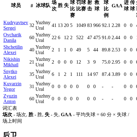
场
球
罚球
射
救
球
进
传
球员
冰球队
胜
失
#
GAA
次
比
比赛
击
球
比
球
球
赛
例
Kudryavtsev
Yuzhny
32
41
13
20
5
1049
83
966
92.1
2.28
0
0
Sergei
Ural
Ovcharik
Yuzhny
60
22
6
12
2
522
47
475
91.0
2.44
0
0
Danila
Ural
Shchetilin
Yuzhny
40
2
1
1
0
49
5
44
89.8
2.53
0
0
Alexei
Ural
Nikishin
Yuzhny
21
2
0
0
0
12
3
9
75.0
2.95
0
0
Mikhail
Ural
Snytko
Yuzhny
35
6
1
2
1
111
14
97
87.4
3.89
0
0
Alexei
Ural
Kuvarzin
Yuzhny
31
0
0
0
0
0
0
0
-
-
0
0
Yegor
Ural
Zyuzin
Yuzhny
60
0
0
0
0
0
0
0
-
-
0
0
Anton
Ural
词汇表
场次
- 场次,
胜
- 胜,
失
- 失,
GAA
- 平均失球 = 60 分 × 失球 /
场上时间
后卫