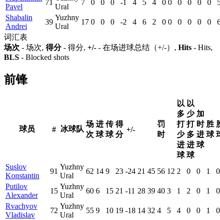
71
7
0
0
0
-1
4
5
4
0
0
0
0
0
0
Pavel
Ural
Shabalin
Yuzhny
39
17
0
0
0
-2
4
6
2
0
0
0
0
0
0
Andrei
Ural
词汇表
场次
- 场次,
得分
- 得分,
+/-
- 在场进球总结（+/-）,
Hits
- Hits,
BLS
- Blocked shots
前锋
以
以
多
少
加
场
进
传
得
罚
打
打
时
胜
球员
冰球队
#
+/-
次
球
球
分
时
少
多
进
球
进
进
球
球
球
Suslov
Yuzhny
91
62
14
9
23
-24
21
45
56
12
2
0
0
1
0
Konstantin
Ural
Putilov
Yuzhny
15
60
6
15
21
-11
28
39
40
3
1
2
0
1
0
Alexander
Ural
Rvachyov
Yuzhny
72
55
9
10
19
-18
14
32
4
5
4
0
0
1
0
Vladislav
Ural