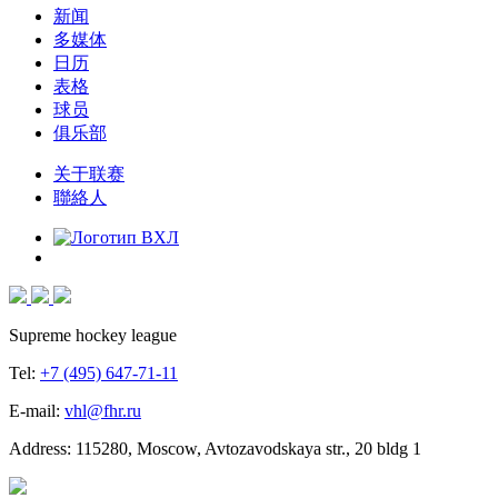
新闻
多媒体
日历
表格
球员
俱乐部
关于联赛
聯絡人
Supreme hockey league
Tel:
+7 (495) 647-71-11
E-mail:
vhl@fhr.ru
Address: 115280, Moscow, Avtozavodskaya str., 20 bldg 1