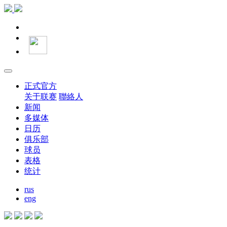
正式官方
关于联赛
聯絡人
新闻
多媒体
日历
俱乐部
球员
表格
统计
rus
eng