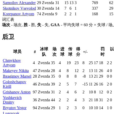
Samoilov Alexander
29
Zvezda
31
15
13
3
769
62
Skotnikov Vsevolod
30
Zvezda
14
7
6
1
337
29
Korepanov Artyom
74
Zvezda
9
2
2
1
168
15
词汇表
场次
- 场次,
胜
- 胜,
失
- 失,
GAA
- 平均失球 = 60 分 × 失球 /
后卫
冰球
场
进
传
得
罚
以
球员
#
+/-
队
次
球
球
分
时
Chmykhov
4
Zvezda
35
4
19
23
8
25
17
18
2
2
Artyom
Makeyev Nikita
47
Zvezda
28
4
8
12
2
13
11
26
4
0
Ibragimov Marsel
28
Zvezda
35
0
8
8
-8
13
21
29
0
0
Goloshchapov
46
Zvezda
39
2
5
7
-15
11
26
16
2
0
Kirill
Grishanov Anton
97
Zvezda
31
2
4
6
2
10
8
12
0
2
Yushkevich
36
Zvezda
44
2
2
4
3
21
18
31
2
0
Dmitry
Bryutov Yegor
94
Zvezda
29
1
2
3
0
10
10
14
1
0
Lugovyak