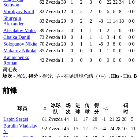
62
Zvezda
39
1
2
3
0
22
22
34
1
0
Semyon
Vorobyov Kirill
82
Zvezda
12
0
2
2
0
6
6
8
0
0
Shurygin
83
Zvezda
29
0
2
2
-3
11
14
18
0
0
Alexander
Alishlalov Malik
89
Zvezda
2
0
1
1
1
2
1
0
0
0
Chaika Daniil
73
Zvezda
10
0
1
1
-1
3
4
0
0
0
Solopanov Nikita
70
Zvezda
20
0
1
1
-5
3
8
0
0
0
Makarov Nikolai
85
Zvezda
1
0
0
0
1
1
0
0
0
0
Kalinichenko
42
Zvezda
1
0
0
0
0
0
0
0
0
0
Roman
词汇表
场次
- 场次,
得分
- 得分,
+/-
- 在场进球总结（+/-）,
Hits
- Hits,
B
前锋
冰球
场
进
传
得
罚
球员
#
+/-
队
次
球
球
分
时
Lapin Sergei
81
Zvezda
44
11
17
28
-1
21
22
28
5
Barulin Vladislav
92
Zvezda
45
15
12
27
-4
24
28
10
11
Y.