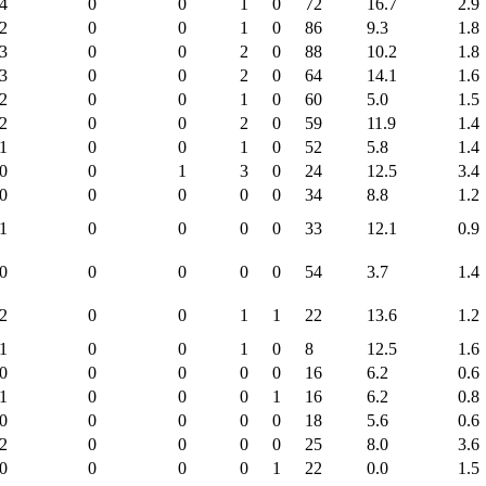
4
0
0
1
0
72
16.7
2.9
2
0
0
1
0
86
9.3
1.8
3
0
0
2
0
88
10.2
1.8
3
0
0
2
0
64
14.1
1.6
2
0
0
1
0
60
5.0
1.5
2
0
0
2
0
59
11.9
1.4
1
0
0
1
0
52
5.8
1.4
0
0
1
3
0
24
12.5
3.4
0
0
0
0
0
34
8.8
1.2
1
0
0
0
0
33
12.1
0.9
0
0
0
0
0
54
3.7
1.4
2
0
0
1
1
22
13.6
1.2
1
0
0
1
0
8
12.5
1.6
0
0
0
0
0
16
6.2
0.6
1
0
0
0
1
16
6.2
0.8
0
0
0
0
0
18
5.6
0.6
2
0
0
0
0
25
8.0
3.6
0
0
0
0
1
22
0.0
1.5