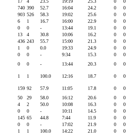
17
4
23.5
19:19
25.3
0
0
740
390
52.7
16:04
24.2
0
0
903
526
58.3
19:02
25.6
0
0
6
1
16.7
16:00
22.9
0
0
0
0
-
13:44
19.1
0
0
13
4
30.8
10:06
16.2
0
0
436
243
55.7
15:00
21.3
0
0
1
0
0.0
19:33
24.9
0
0
0
0
-
9:34
15.3
0
0
0
0
-
13:44
20.3
0
0
1
1
100.0
12:16
18.7
0
0
159
92
57.9
11:05
17.8
0
0
50
29
58.0
16:12
20.6
0
0
4
2
50.0
10:08
16.3
0
0
0
0
-
10:11
14.5
0
0
145
65
44.8
7:44
11.9
0
0
0
0
-
17:02
21.9
0
0
1
1
100.0
14:22
21.0
0
0