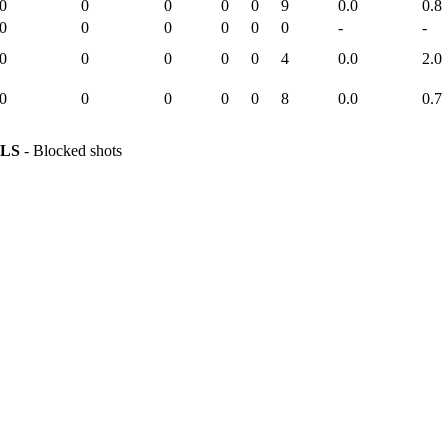
0
0
0
0
0
9
0.0
0.8
0
0
0
0
0
0
-
-
0
0
0
0
0
4
0.0
2.0
0
0
0
0
0
8
0.0
0.7
LS
- Blocked shots