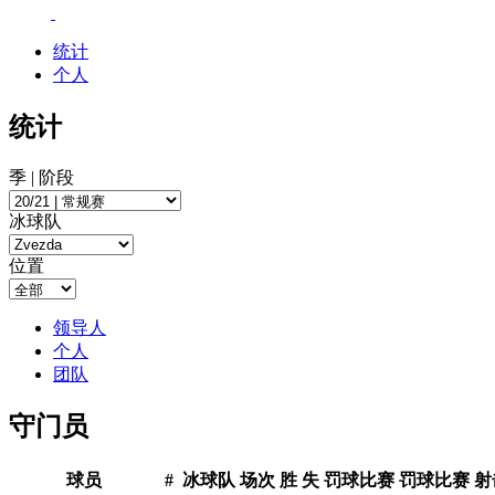
统计
个人
统计
季 | 阶段
冰球队
位置
领导人
个人
团队
守门员
球员
#
冰球队
场次
胜
失
罚球比赛
罚球比赛
射