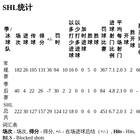
SHL统计
以
以
进
平
季 /
多
少
加
罚
球
均
胜
冰
场
进
传
得
罚
打
打
时
胜
胜
球
射
每
开
开
+/-
球
次
球
球
分
时
少
多
进
球
球
比
门
场
球
球
队
进
进
球
赛
比
射
球
球
例
门
常
规
182
26
105
131
36
94
10
16
0
0
5
0
367
7.1
2.0
3
2
6
赛
季
后
40
4
22
26
-7
30
2
2
0
0
1
0
84
4.8
2.1
0
0
-
赛
SHL
总
222
30
127
157
29
124
12
18
0
0
6
0
451
6.7
2.0
3
2
6
共
词汇表
场次
- 场次,
得分
- 得分,
+/-
- 在场进球总结（+/-）,
Hits
- Hits,
BLS
- Blocked shots