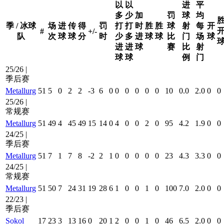
以
以
进
平
多
少
加
罚
球
均
季 / 冰球
场
进
传
得
罚
打
打
时
胜
胜
球
射
每
开
#
+/-
队
次
球
球
分
时
少
多
进
球
球
比
门
场
球
进
进
球
赛
比
射
球
球
例
门
25/26 |
季后赛
Metallurg
51
5
0
2
2
-3
6
0
0
0
0
0
0
10
0.0
2.0
0
0
25/26 |
常规赛
Metallurg
51
49
4
45
49
15
14
0
4
0
0
2
0
95
4.2
1.9
0
0
24/25 |
季后赛
Metallurg
51
7
1
7
8
-2
2
1
0
0
0
0
0
23
4.3
3.3
0
0
24/25 |
常规赛
Metallurg
51
50
7
24
31
19
28
6
1
0
0
1
0
100
7.0
2.0
0
0
22/23 |
季后赛
Sokol
17
23
3
13
16
0
20
1
2
0
0
1
0
46
6.5
2.0
0
0