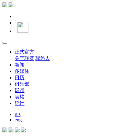
正式官方
关于联赛
聯絡人
新闻
多媒体
日历
俱乐部
球员
表格
统计
rus
eng