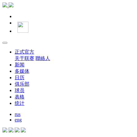
正式官方
关于联赛
聯絡人
新闻
多媒体
日历
俱乐部
球员
表格
统计
rus
eng