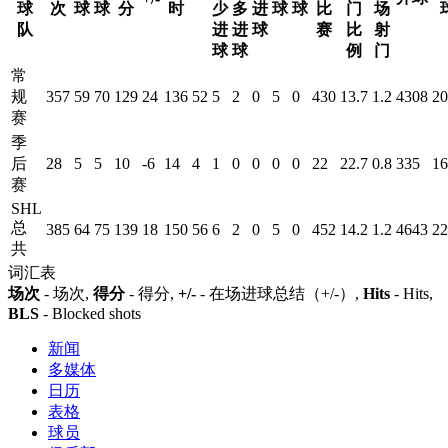
球
次
球
球
分
时
少
多
进
球
球
比
门
场
队
进
进
球
赛
比
射
球
球
例
门
常
规
357
59
70
129
24
136
52
5
2
0
5
0
430
13.7
1.2
4308
20
赛
季
后
28
5
5
10
-6
14
4
1
0
0
0
0
22
22.7
0.8
335
16
赛
SHL
总
385
64
75
139
18
150
56
6
2
0
5
0
452
14.2
1.2
4643
22
共
词汇表
场次
- 场次,
得分
- 得分,
+/-
- 在场进球总结（+/-）,
Hits
- Hits,
BLS
- Blocked shots
新闻
多媒体
日历
表格
球员