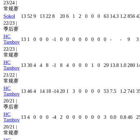
23/24 |
常规赛
Sokol
13
52
9
13
22
8
20
6
1
2
0
0
0
63
14.3
1.2
856
4
22/23 |
季后赛
HC
13
1
0
0
0
-1
0
0
0
0
0
0
0
0
-
-
9
3
Tambov
22/23 |
常规赛
HC
13
30
4
4
8
-1
8
4
0
0
0
1
0
29
13.8
1.0
280
1
Tambov
21/22 |
常规赛
HC
13
46
4
14
18
-14
20
1
3
0
0
0
0
53
7.5
1.2
741
3
Tambov
20/21 |
季后赛
HC
13
4
0
0
0
-4
2
0
0
0
0
0
0
3
0.0
0.8
46
2
Tambov
20/21 |
常规赛