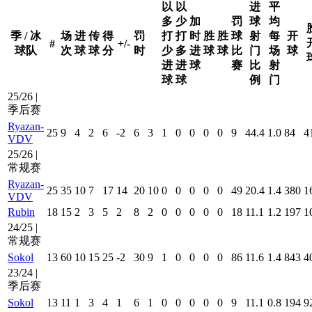
以
以
进
平
多
少
加
罚
球
均
季 / 冰
场
进
传
得
罚
打
打
时
胜
胜
球
射
每
开
#
+/-
球队
次
球
球
分
时
少
多
进
球
球
比
门
场
球
进
进
球
赛
比
射
球
球
例
门
25/26 |
季后赛
Ryazan-
25
9
4
2
6
-2
6
3
1
0
0
0
0
9
44.4
1.0
84
4
VDV
25/26 |
常规赛
Ryazan-
25
35
10
7
17
14
20
10
0
0
0
0
0
49
20.4
1.4
380
1
VDV
Rubin
18
15
2
3
5
2
8
2
0
0
0
0
0
18
11.1
1.2
197
1
24/25 |
常规赛
Sokol
13
60
10
15
25
-2
30
9
1
0
0
0
0
86
11.6
1.4
843
4
23/24 |
季后赛
Sokol
13
11
1
3
4
1
6
1
0
0
0
0
0
9
11.1
0.8
194
9