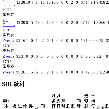
HC
13
38
10
4
14
10
10
10
0
0
0
2
0
67
14.9
1.8
458
2
Tambov
19/20 |
常规赛
HC
13
39
8
5
13
9
12
8
0
0
0
2
0
47
17.0
1.2
366
1
Tambov
18/19 |
常规赛
Zvezda
95
16
1
0
1
-2
6
1
0
0
0
0
0
10
10.0
0.6
75
3
17/18 |
季后赛
Zvezda
95
3
0
0
0
0
0
0
0
0
0
0
0
1
0.0
0.3
2
0
17/18 |
常规赛
Zvezda
95
26
1
5
6
0
2
1
0
0
0
0
0
8
12.5
0.3
112
4
SHL统计
以
以
进
平
季 /
多
少
加
罚
球
均
冰
场
进
传
得
罚
打
打
时
胜
胜
球
射
每
胜
开球
+/-