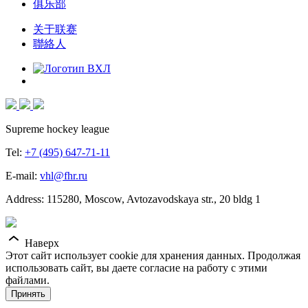
俱乐部
关于联赛
聯絡人
Supreme hockey league
Tel:
+7 (495) 647-71-11
E-mail:
vhl@fhr.ru
Address: 115280, Moscow, Avtozavodskaya str., 20 bldg 1
Наверх
Этот сайт использует cookie для хранения данных. Продолжая
использовать сайт, вы даете согласие на работу с этими
файлами.
Принять