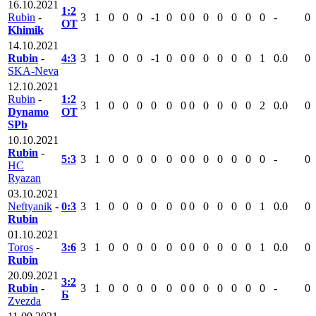
16.10.2021
1:2
Rubin
-
3
1
0
0
0
-1
0
0
0
0
0
0
0
0
-
0
ОТ
Khimik
14.10.2021
Rubin
-
4:3
3
1
0
0
0
-1
0
0
0
0
0
0
0
1
0.0
0
SKA-Neva
12.10.2021
Rubin
-
1:2
3
1
0
0
0
0
0
0
0
0
0
0
0
2
0.0
0
Dynamo
ОТ
SPb
10.10.2021
Rubin
-
5:3
3
1
0
0
0
0
0
0
0
0
0
0
0
0
-
0
HC
Ryazan
03.10.2021
Neftyanik
-
0:3
3
1
0
0
0
0
0
0
0
0
0
0
0
1
0.0
0
Rubin
01.10.2021
Toros
-
3:6
3
1
0
0
0
0
0
0
0
0
0
0
0
1
0.0
0
Rubin
20.09.2021
3:2
Rubin
-
3
1
0
0
0
0
0
0
0
0
0
0
0
0
-
0
Б
Zvezda