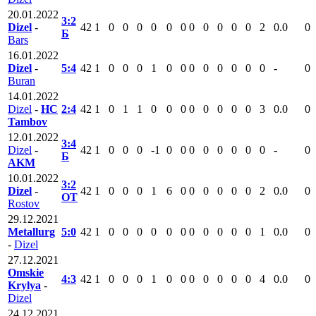
20.01.2022
3:2
Dizel
-
42
1
0
0
0
0
0
0
0
0
0
0
0
2
0.0
0
Б
Bars
16.01.2022
Dizel
-
5:4
42
1
0
0
0
1
0
0
0
0
0
0
0
0
-
0
Buran
14.01.2022
Dizel
-
HC
2:4
42
1
0
1
1
0
0
0
0
0
0
0
0
3
0.0
0
Tambov
12.01.2022
3:4
Dizel
-
42
1
0
0
0
-1
0
0
0
0
0
0
0
0
-
0
Б
AKM
10.01.2022
3:2
Dizel
-
42
1
0
0
0
1
6
0
0
0
0
0
0
2
0.0
0
ОТ
Rostov
29.12.2021
Metallurg
5:0
42
1
0
0
0
0
0
0
0
0
0
0
0
1
0.0
0
-
Dizel
27.12.2021
Omskie
4:3
42
1
0
0
0
1
0
0
0
0
0
0
0
4
0.0
0
Krylya
-
Dizel
24.12.2021