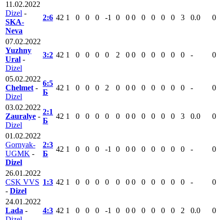
11.02.2022
Dizel
-
2:6
42
1
0
0
0
-1
0
0
0
0
0
0
0
3
0.0
0
SKA-
Neva
07.02.2022
Yuzhny
3:2
42
1
0
0
0
0
2
0
0
0
0
0
0
0
-
0
Ural
-
Dizel
05.02.2022
6:5
Chelmet
-
42
1
0
0
0
2
0
0
0
0
0
0
0
0
-
0
Б
Dizel
03.02.2022
2:1
Zauralye
-
42
1
0
0
0
0
0
0
0
0
0
0
0
3
0.0
0
Б
Dizel
01.02.2022
Gornyak-
2:3
42
1
0
0
0
-1
0
0
0
0
0
0
0
0
-
0
UGMK
-
Б
Dizel
26.01.2022
CSK VVS
1:3
42
1
0
0
0
0
0
0
0
0
0
0
0
0
-
0
-
Dizel
24.01.2022
Lada
-
4:3
42
1
0
0
0
-1
0
0
0
0
0
0
0
2
0.0
0
Dizel