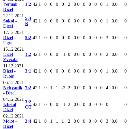
Yermak
-
1:2
42
1
0
0
0
0
2
0
0
0
0
0
0
1
0.0
0
Dizel
22.12.2021
5:4
Sokol
-
42
1
0
0
0
0
0
0
0
0
0
0
0
1
0.0
0
Б
Dizel
17.12.2021
Dizel
-
5:2
42
1
0
0
0
0
0
0
0
0
0
0
0
3
0.0
0
Ugra
15.12.2021
Dizel
-
1:2
42
1
0
0
0
-1
0
0
0
0
0
0
0
2
0.0
0
Zvezda
11.12.2021
Dizel
-
3:1
42
1
0
0
0
0
0
0
0
0
0
0
0
1
0.0
0
Rubin
06.12.2021
Neftyanik
7:2
42
1
0
1
1
-2
2
0
0
0
0
0
0
4
0.0
0
-
Dizel
04.12.2021
3:2
Izhstal
-
42
1
0
0
0
-1
2
0
0
0
0
0
0
0
-
0
ОТ
Dizel
02.12.2021
Molot
-
3:4
42
1
0
1
1
1
2
0
0
0
0
0
0
3
0.0
0
Dizel