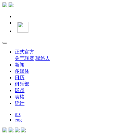
正式官方
关于联赛
聯絡人
新闻
多媒体
日历
俱乐部
球员
表格
统计
rus
eng