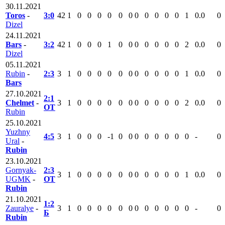
30.11.2021
Toros
-
3:0
42
1
0
0
0
0
0
0
0
0
0
0
0
1
0.0
0
Dizel
24.11.2021
Bars
-
3:2
42
1
0
0
0
1
0
0
0
0
0
0
0
2
0.0
0
Dizel
05.11.2021
Rubin
-
2:3
3
1
0
0
0
0
0
0
0
0
0
0
0
1
0.0
0
Bars
27.10.2021
2:1
Chelmet
-
3
1
0
0
0
0
0
0
0
0
0
0
0
2
0.0
0
ОТ
Rubin
25.10.2021
Yuzhny
4:5
3
1
0
0
0
-1
0
0
0
0
0
0
0
0
-
0
Ural
-
Rubin
23.10.2021
Gornyak-
2:3
3
1
0
0
0
0
0
0
0
0
0
0
0
1
0.0
0
UGMK
-
ОТ
Rubin
21.10.2021
1:2
Zauralye
-
3
1
0
0
0
0
0
0
0
0
0
0
0
0
-
0
Б
Rubin