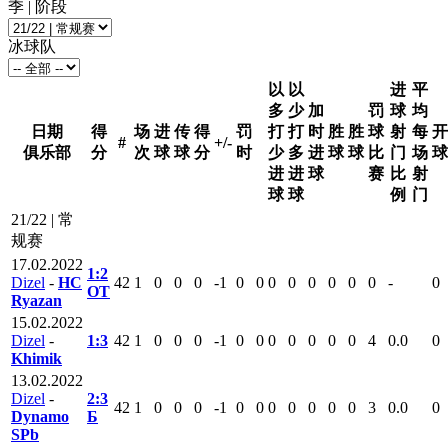
季 | 阶段
冰球队
以
以
进
平
多
少
加
罚
球
均
日期
得
场
进
传
得
罚
打
打
时
胜
胜
球
射
每
开
#
+/-
俱乐部
分
次
球
球
分
时
少
多
进
球
球
比
门
场
球
进
进
球
赛
比
射
球
球
例
门
21/22 | 常
规赛
17.02.2022
1:2
Dizel
-
HC
42
1
0
0
0
-1
0
0
0
0
0
0
0
0
-
0
ОТ
Ryazan
15.02.2022
Dizel
-
1:3
42
1
0
0
0
-1
0
0
0
0
0
0
0
4
0.0
0
Khimik
13.02.2022
Dizel
-
2:3
42
1
0
0
0
-1
0
0
0
0
0
0
0
3
0.0
0
Dynamo
Б
SPb