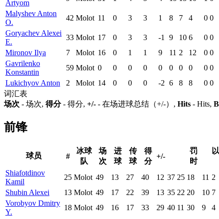
Artyom
Malyshev Anton
42
Molot
11
0
3
3
1
8
7
4
0
0
O.
Goryachev Alexei
33
Molot
17
0
3
3
-1
9
10
6
0
0
E.
Mironov Ilya
7
Molot
16
0
1
1
9
11
2
12
0
0
Gavrilenko
59
Molot
0
0
0
0
0
0
0
0
0
0
Konstantin
Lukichyov Anton
2
Molot
14
0
0
0
-2
6
8
8
0
0
词汇表
场次
- 场次,
得分
- 得分,
+/-
- 在场进球总结（+/-）,
Hits
- Hits,
B
前锋
冰球
场
进
传
得
罚
球员
#
+/-
队
次
球
球
分
时
Shiafotdinov
25
Molot
49
13
27
40
12
37
25
18
11
2
Kamil
Shubin Alexei
13
Molot
49
17
22
39
13
35
22
20
10
7
Vorobyov Dmitry
18
Molot
49
16
17
33
29
40
11
30
9
4
Y.