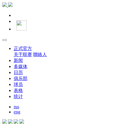
正式官方
关于联赛
聯絡人
新闻
多媒体
日历
俱乐部
球员
表格
统计
rus
eng