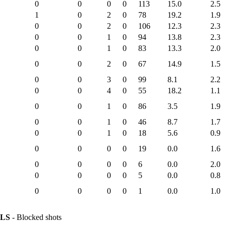
0
0
0
0
113
15.0
2.5
1
0
2
0
78
19.2
1.9
0
0
2
0
106
12.3
2.3
0
0
1
0
94
13.8
2.3
0
0
1
0
83
13.3
2.0
0
0
2
0
67
14.9
1.5
0
0
3
0
99
8.1
2.2
0
0
4
0
55
18.2
1.1
0
0
1
0
86
3.5
1.9
0
0
1
0
46
8.7
1.7
0
0
1
0
18
5.6
0.9
0
0
0
0
19
0.0
1.6
0
0
0
0
6
0.0
2.0
0
0
0
0
5
0.0
0.8
0
0
0
0
1
0.0
1.0
LS
- Blocked shots