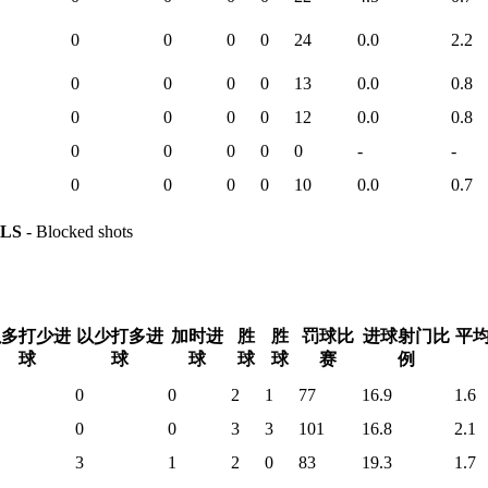
0
0
0
0
24
0.0
2.2
0
0
0
0
13
0.0
0.8
0
0
0
0
12
0.0
0.8
0
0
0
0
0
-
-
0
0
0
0
10
0.0
0.7
LS
- Blocked shots
以多打少进
以少打多进
加时进
胜
胜
罚球比
进球射门比
平
球
球
球
球
球
赛
例
0
0
2
1
77
16.9
1.6
0
0
3
3
101
16.8
2.1
3
1
2
0
83
19.3
1.7