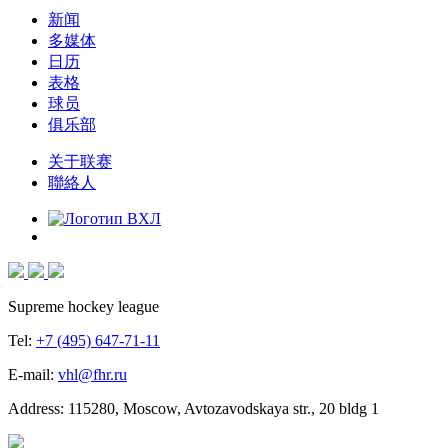
新闻
多媒体
日历
表格
球员
俱乐部
关于联赛
聯絡人
Supreme hockey league
Tel:
+7 (495) 647-71-11
E-mail:
vhl@fhr.ru
Address: 115280, Moscow, Avtozavodskaya str., 20 bldg 1