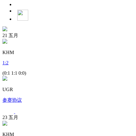
21
五月
KHM
1
:
2
(0:1 1:1 0:0)
UGR
参赛协议
23
五月
KHM