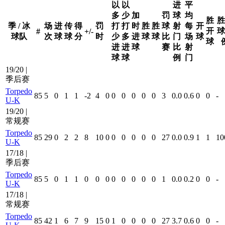
以
以
进
平
多
少
加
罚
球
均
胜
胜
季 / 冰
场
进
传
得
罚
打
打
时
胜
胜
球
射
每
开
开
球
#
+/-
球队
次
球
球
分
时
少
多
进
球
球
比
门
场
球
球
进
进
球
赛
比
射
球
球
例
门
19/20 |
季后赛
Torpedo
85
5
0
1
1
-2
4
0
0
0
0
0
0
3
0.0
0.6
0
0
-
U-K
19/20 |
常规赛
Torpedo
85
29
0
2
2
8
10
0
0
0
0
0
0
27
0.0
0.9
1
1
10
U-K
17/18 |
季后赛
Torpedo
85
5
0
1
1
0
0
0
0
0
0
0
0
1
0.0
0.2
0
0
-
U-K
17/18 |
常规赛
Torpedo
85
42
1
6
7
9
15
0
1
0
0
0
0
27
3.7
0.6
0
0
-