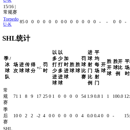
U-K
15/16 |
常规赛
Torpedo
85
0
0
0
0
0
0
0
0
0
0
0
0
0
-
-
0
0
-
U-K
SHL统计
以
以
进
平
季 /
多
少
加
罚
球
均
胜
胜开
平
冰
场
进
传
得
罚
打
打
时
胜
胜
球
射
每
开
开
球比
场
+/-
球
次
球
球
分
时
少
多
进
球
球
比
门
场
球
球
例
时
队
进
进
球
赛
比
射
球
球
例
门
常
规
71
1
8
9
17
25
0
1
0
0
0
0
54
1.9
0.8
1
1
100.0
12
赛
季
后
10
0
2
2
-2
4
0
0
0
0
0
0
4
0.0
0.4
0
0
-
15
赛
SHL