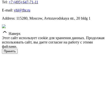
Tel:
+7 (495) 647-71-11
E-mail:
vhl@fhr.ru
Address: 115280, Moscow, Avtozavodskaya str., 20 bldg 1
Наверх
Этот сайт использует cookie для хранения данных. Продолжая
использовать сайт, вы даете согласие на работу с этими
файлами.
Принять