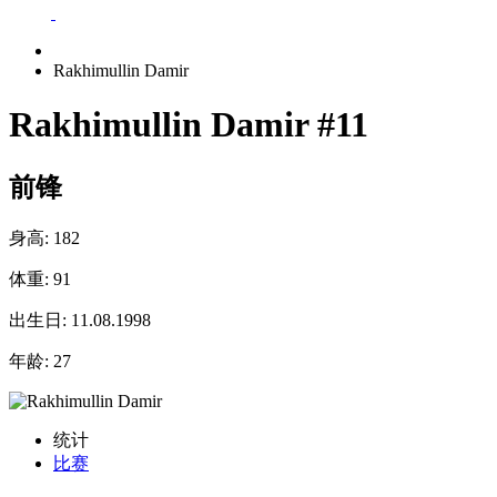
Rakhimullin Damir
Rakhimullin Damir
#11
前锋
身高:
182
体重:
91
出生日:
11.08.1998
年龄:
27
统计
比赛