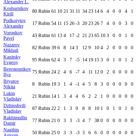
Alexander L.
Koshurnikov
80
Rubin
61
10
21
31
11
34
23
14
6
4
0
0
4
1
Kirill
Podkorytov
17
Rubin
54
11
15
26
-3
20
23
26
7
4
0
0
3
0
Alexander
Voronkov
43
Rubin
61
13
4
17
-2
21
23
65
10
3
0
0
1
0
Pavel
Nazarov
82
Rubin
39
6
8
14
3
12
9
10
4
2
0
0
0
0
Mikhail
Kanitsky
95
Rubin
62
4
3
7
-5
14
19
15
3
0
1
0
1
2
Evgeny
Berestennikov
75
Rubin
24
2
4
6
-7
4
11
12
0
2
0
0
0
0
Ilya
Bryutov
8
Rubin
19
3
1
4
-1
4
5
8
3
0
0
0
0
0
Nikita
Lukin
21
Rubin
14
1
3
4
4
6
2
2
1
0
0
0
0
0
Vladislav
Dzhioshvili
87
Rubin
22
2
1
3
0
8
8
10
1
0
1
0
1
0
Vladislav
Rakhimullin
77
Rubin
21
0
3
3
-3
4
7
38
0
0
0
0
0
0
Damir
Nagibin
50
Rubin
25
0
3
3
-3
3
6
6
0
0
0
0
0
0
Artyom