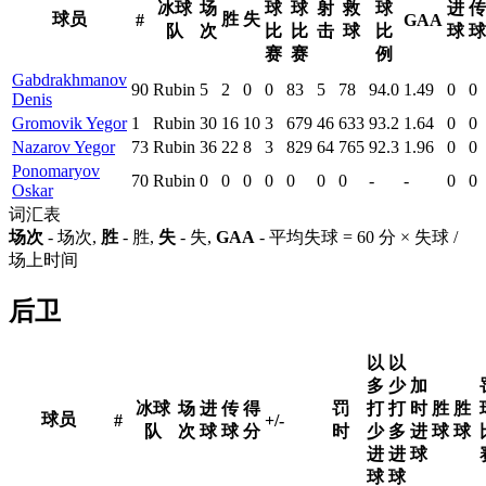
冰球
场
球
球
射
救
球
进
传
球员
胜
失
#
GAA
队
次
比
比
击
球
比
球
球
赛
赛
例
Gabdrakhmanov
90
Rubin
5
2
0
0
83
5
78
94.0
1.49
0
0
Denis
Gromovik Yegor
1
Rubin
30
16
10
3
679
46
633
93.2
1.64
0
0
Nazarov Yegor
73
Rubin
36
22
8
3
829
64
765
92.3
1.96
0
0
Ponomaryov
70
Rubin
0
0
0
0
0
0
0
-
-
0
0
Oskar
词汇表
场次
- 场次,
胜
- 胜,
失
- 失,
GAA
- 平均失球 = 60 分 × 失球 /
场上时间
后卫
以
以
多
少
加
冰球
场
进
传
得
罚
打
打
时
胜
胜
球员
#
+/-
队
次
球
球
分
时
少
多
进
球
球
进
进
球
球
球