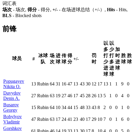
词汇表
场次
- 场次,
得分
- 得分,
+/-
- 在场进球总结（+/-）,
Hits
- Hits,
BLS
- Blocked shots
前锋
以
以
多
少
加
冰球
场
进
传
得
罚
打
打
时
胜
胜
球员
#
+/-
队
次
球
球
分
时
少
多
进
球
球
进
进
球
球
球
Popugayev
13
Rubin
64
31
16
47
13
43
30
12
17
13
1
1
9
0
Nikita O.
Davydov
27
Rubin
63
19
27
46
17
45
28
26
13
5
1
0
4
0
Denis A.
Busarov
15
Rubin
64
10
34
44
15
48
33
43
8
2
0
0
1
0
Georgy
Bobylyov
47
Rubin
63
17
24
41
23
40
17
29
10
7
0
1
6
0
Vladimir
Gorshkov
61
Rubin
46
14
19
33
13
30
17
8
10
4
0
0
5
0