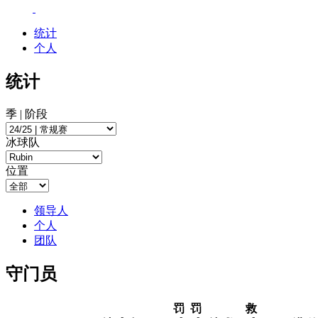
统计
个人
统计
季 | 阶段
冰球队
位置
领导人
个人
团队
守门员
罚
罚
救