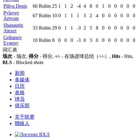
Piliya Denis
66
Rubin
25
1
1
2
-4
4
8
0
1
0
0
0
0
0
Pylayev
67
Rubin
10
0
1
1
1
3
2
4
0
0
0
0
0
0
Artyom
Shanaurin
33
Rubin
29
0
1
1
-3
2
5
8
0
0
0
0
0
0
Alexei
Gribanov
10
Rubin
8
0
0
0
-3
0
3
0
0
0
0
0
0
0
Evgeny
词汇表
场次
- 场次,
得分
- 得分,
+/-
- 在场进球总结（+/-）,
Hits
- Hits,
BLS
- Blocked shots
新闻
多媒体
日历
表格
球员
俱乐部
关于联赛
聯絡人