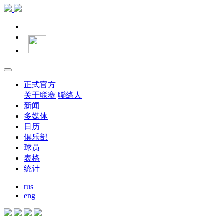
正式官方
关于联赛
聯絡人
新闻
多媒体
日历
俱乐部
球员
表格
统计
rus
eng