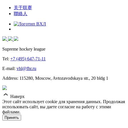
关于联赛
聯絡人
Supreme hockey league
Tel:
+7 (495) 647-71-11
E-mail:
vhl@fhr.ru
Address: 115280, Moscow, Avtozavodskaya str., 20 bldg 1
Наверх
Этот сайт использует cookie для хранения данных. Продолжая
использовать сайт, вы даете согласие на работу с этими
файлами.
Принять