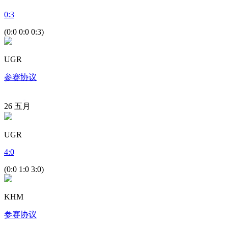
0
:
3
(0:0 0:0 0:3)
UGR
参赛协议
26
五月
UGR
4
:
0
(0:0 1:0 3:0)
KHM
参赛协议