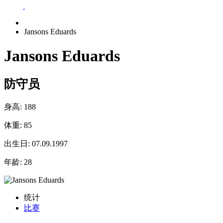
Jansons Eduards
Jansons Eduards
防守员
身高:
188
体重:
85
出生日:
07.09.1997
年龄:
28
统计
比赛