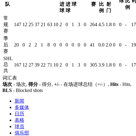
球
比
队
进
进
球
赛
比
射
例
球
球
例
门
常
规
147
12
25
37
21
63
10
2
0
1
3
0
264
4.5
1.8
0
0
-
17
赛
季
后
20
0
2
2
1
8
0
0
0
0
0
0
41
0.0
2.0
0
0
-
19
赛
SHL
总
167
12
27
39
22
71
10
2
0
1
3
0
305
3.9
1.8
0
0
-
17
共
词汇表
场次
- 场次,
得分
- 得分,
+/-
- 在场进球总结（+/-）,
Hits
- Hits,
BLS
- Blocked shots
新闻
多媒体
日历
表格
球员
俱乐部