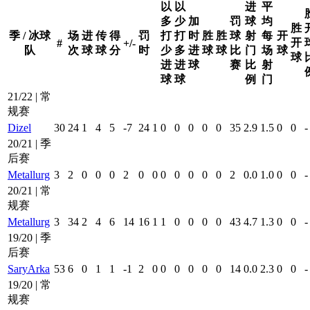
以
以
进
平
多
少
加
罚
球
均
胜
季 / 冰球
场
进
传
得
罚
打
打
时
胜
胜
球
射
每
开
开
#
+/-
队
次
球
球
分
时
少
多
进
球
球
比
门
场
球
球
进
进
球
赛
比
射
球
球
例
门
21/22 | 常
规赛
Dizel
30
24
1
4
5
-7
24
1
0
0
0
0
0
35
2.9
1.5
0
0
-
20/21 | 季
后赛
Metallurg
3
2
0
0
0
2
0
0
0
0
0
0
0
2
0.0
1.0
0
0
-
20/21 | 常
规赛
Metallurg
3
34
2
4
6
14
16
1
1
0
0
0
0
43
4.7
1.3
0
0
-
19/20 | 季
后赛
SaryArka
53
6
0
1
1
-1
2
0
0
0
0
0
0
14
0.0
2.3
0
0
-
19/20 | 常
规赛