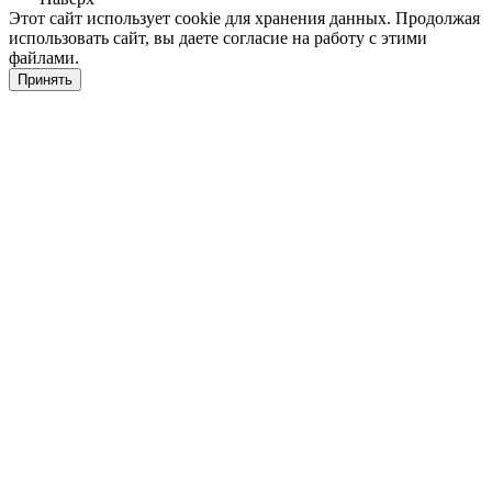
Этот сайт использует cookie для хранения данных. Продолжая
использовать сайт, вы даете согласие на работу с этими
файлами.
Принять