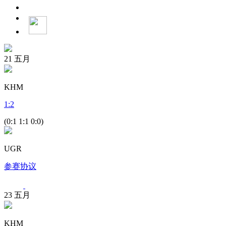
21
五月
KHM
1
:
2
(0:1 1:1 0:0)
UGR
参赛协议
23
五月
KHM