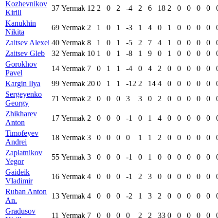
Kozhevnikov
37
Yermak
12
2
0
2
-4
2
6
18
2
0
0
0
0
Kirill
Kanukhin
69
Yermak
2
1
0
1
-3
1
4
0
1
0
0
0
0
Nikita
Zaitsev Alexei
40
Yermak
8
1
0
1
-5
2
7
4
1
0
0
0
0
Zaitsev Gleb
32
Yermak
10
1
0
1
-8
1
9
0
1
0
0
0
0
Gorokhov
14
Yermak
7
0
1
1
-4
0
4
2
0
0
0
0
0
Pavel
Kargin Ilya
99
Yermak
20
0
1
1
-12
2
14
4
0
0
0
0
0
Sergeyenko
71
Yermak
2
0
0
0
3
3
0
2
0
0
0
0
0
Georgy
Zhikharev
17
Yermak
2
0
0
0
-1
0
1
4
0
0
0
0
0
Anton
Timofeyev
18
Yermak
3
0
0
0
0
1
1
2
0
0
0
0
0
Andrei
Zaplatnikov
55
Yermak
3
0
0
0
-1
0
1
0
0
0
0
0
0
Yegor
Gaideik
16
Yermak
4
0
0
0
-1
2
3
0
0
0
0
0
0
Vladimir
Ruban Anton
13
Yermak
4
0
0
0
-2
1
3
2
0
0
0
0
0
An.
Gradusov
11
Yermak
7
0
0
0
0
2
2
33
0
0
0
0
0