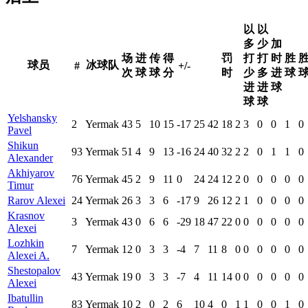
以
以
多
少
加
场
进
传
得
罚
打
打
时
胜
球员
冰球队
#
+/-
次
球
球
分
时
少
多
进
球
进
进
球
球
球
Yelshansky
2
Yermak
43
5
10
15
-17
25
42
18
2
3
0
0
1
0
Pavel
Shikun
93
Yermak
51
4
9
13
-16
24
40
32
2
2
0
1
1
0
Alexander
Akhiyarov
76
Yermak
45
2
9
11
0
24
24
12
2
0
0
0
0
0
Timur
Rarov Alexei
24
Yermak
26
3
3
6
-17
9
26
12
2
1
0
0
0
0
Krasnov
3
Yermak
43
0
6
6
-29
18
47
22
0
0
0
0
0
0
Alexei
Lozhkin
7
Yermak
12
0
3
3
-4
7
11
8
0
0
0
0
0
0
Alexei A.
Shestopalov
43
Yermak
19
0
3
3
-7
4
11
14
0
0
0
0
0
0
Alexei
Ibatullin
83
Yermak
10
2
0
2
6
10
4
0
1
1
0
0
1
0