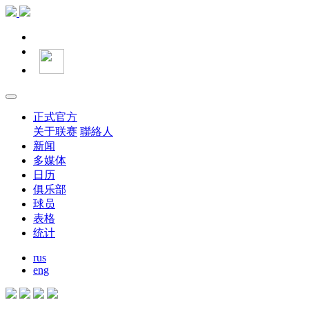
正式官方
关于联赛
聯絡人
新闻
多媒体
日历
俱乐部
球员
表格
统计
rus
eng