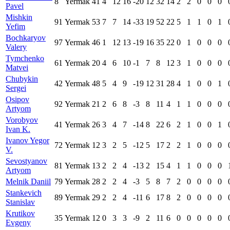
8
Yermak
41
4
12
16
-20
12
32
14
2
2
0
0
0
Pavel
Mishkin
91
Yermak
53
7
7
14
-33
19
52
22
5
1
1
0
1
Yefim
Bochkaryov
97
Yermak
46
1
12
13
-19
16
35
22
0
1
0
0
0
Valery
Tymchenko
61
Yermak
20
4
6
10
-1
7
8
12
3
1
0
0
0
Matvei
Chubykin
42
Yermak
48
5
4
9
-19
12
31
28
4
1
0
0
1
Sergei
Osipov
92
Yermak
21
2
6
8
-3
8
11
4
1
1
0
0
0
Artyom
Vorobyov
41
Yermak
26
3
4
7
-14
8
22
6
2
1
0
0
1
Ivan K.
Ivanov Yegor
72
Yermak
12
3
2
5
-12
5
17
2
2
1
0
0
0
V.
Sevostyanov
81
Yermak
13
2
2
4
-13
2
15
4
1
1
0
0
0
Artyom
Melnik Daniil
79
Yermak
28
2
2
4
-3
5
8
7
2
0
0
0
0
Stankevich
89
Yermak
29
2
2
4
-11
6
17
8
2
0
0
0
0
Stanislav
Krutikov
35
Yermak
12
0
3
3
-9
2
11
6
0
0
0
0
0
Evgeny