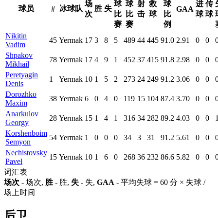
场
球
球
射
救
球
进
传
球员
冰球队
胜
失
#
GAA
次
比
比
击
球
比
球
球
赛
赛
例
Nikitin
45
Yermak
17
3
8
5
489
44
445
91.0
2.91
0
0
Vadim
Shpakov
78
Yermak
17
4
9
1
452
37
415
91.8
2.98
0
0
Mikhail
Peretyagin
1
Yermak
10
1
5
2
273
24
249
91.2
3.06
0
0
Denis
Dorozhko
38
Yermak
6
0
4
0
119
15
104
87.4
3.70
0
0
Maxim
Anarkulov
28
Yermak
15
1
4
1
316
34
282
89.2
4.03
0
0
Georgy
Korshenboim
54
Yermak
1
0
0
0
34
3
31
91.2
5.61
0
0
Semyon
Nechistovsky
15
Yermak
10
1
6
0
268
36
232
86.6
5.82
0
0
Pavel
词汇表
场次
- 场次,
胜
- 胜,
失
- 失,
GAA
- 平均失球 = 60 分 × 失球 /
场上时间
后卫