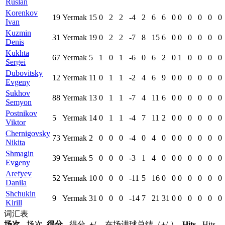
Ruslan
Korenkov
19
Yermak
15
0
2
2
-4
2
6
6
0
0
0
0
0
0
Ivan
Kuzmin
31
Yermak
19
0
2
2
-7
8
15
6
0
0
0
0
0
0
Denis
Kukhta
67
Yermak
5
1
0
1
-6
0
6
2
0
1
0
0
0
0
Sergei
Dubovitsky
12
Yermak
11
0
1
1
-2
4
6
9
0
0
0
0
0
0
Evgeny
Sukhov
88
Yermak
13
0
1
1
-7
4
11
6
0
0
0
0
0
0
Semyon
Postnikov
5
Yermak
14
0
1
1
-4
7
11
2
0
0
0
0
0
0
Viktor
Chernigovsky
73
Yermak
2
0
0
0
-4
0
4
0
0
0
0
0
0
0
Nikita
Shmagin
39
Yermak
5
0
0
0
-3
1
4
0
0
0
0
0
0
0
Evgeny
Arefyev
52
Yermak
10
0
0
0
-11
5
16
0
0
0
0
0
0
0
Danila
Shchukin
9
Yermak
31
0
0
0
-14
7
21
31
0
0
0
0
0
0
Kirill
词汇表
场次
- 场次,
得分
- 得分,
+/-
- 在场进球总结（+/-）,
Hits
- Hits,