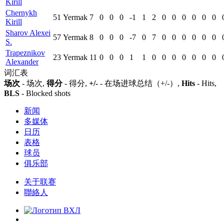
Kirill
Chernykh
51
Yermak
7
0
0
0
-1
1
2
0
0
0
0
0
0
Kirill
Sharov Alexei
57
Yermak
8
0
0
0
-7
0
7
0
0
0
0
0
0
S.
Trapeznikov
23
Yermak
11
0
0
0
1
1
0
0
0
0
0
0
0
Alexander
词汇表
场次
- 场次,
得分
- 得分,
+/-
- 在场进球总结（+/-）,
Hits
- Hits,
BLS
- Blocked shots
新闻
多媒体
日历
表格
球员
俱乐部
关于联赛
聯絡人