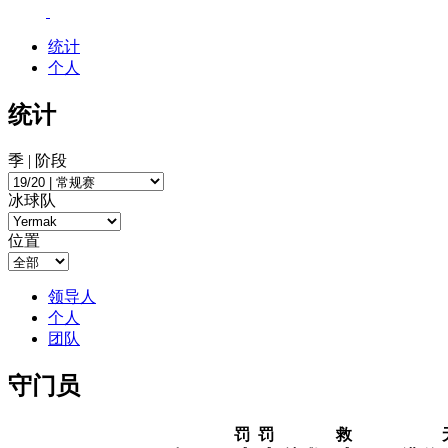
统计
个人
统计
季 | 阶段
冰球队
位置
领导人
个人
团队
守门员
罚
罚
救