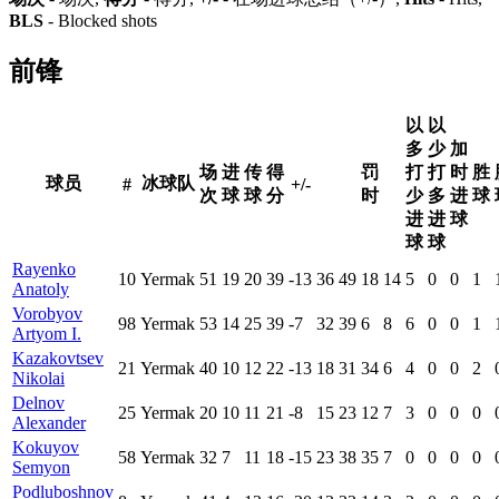
BLS
- Blocked shots
前锋
以
以
多
少
加
场
进
传
得
罚
打
打
时
胜
球员
冰球队
#
+/-
次
球
球
分
时
少
多
进
球
进
进
球
球
球
Rayenko
10
Yermak
51
19
20
39
-13
36
49
18
14
5
0
0
1
Anatoly
Vorobyov
98
Yermak
53
14
25
39
-7
32
39
6
8
6
0
0
1
Artyom I.
Kazakovtsev
21
Yermak
40
10
12
22
-13
18
31
34
6
4
0
0
2
Nikolai
Delnov
25
Yermak
20
10
11
21
-8
15
23
12
7
3
0
0
0
Alexander
Kokuyov
58
Yermak
32
7
11
18
-15
23
38
35
7
0
0
0
0
Semyon
Podluboshnov