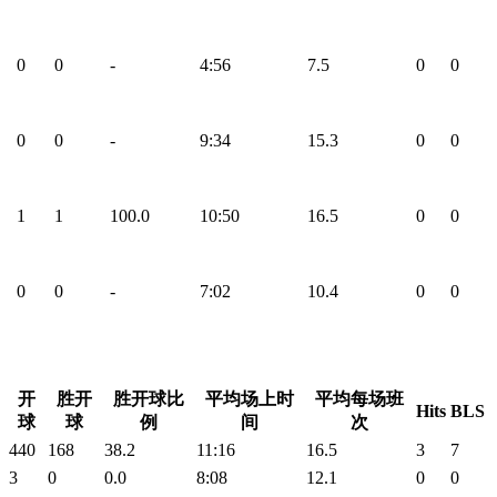
0
0
-
4:56
7.5
0
0
0
0
-
9:34
15.3
0
0
1
1
100.0
10:50
16.5
0
0
0
0
-
7:02
10.4
0
0
开
胜开
胜开球比
平均场上时
平均每场班
Hits
BLS
球
球
例
间
次
440
168
38.2
11:16
16.5
3
7
3
0
0.0
8:08
12.1
0
0