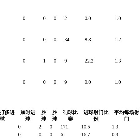
0
0
0
2
0.0
1.0
0
0
0
34
8.8
1.2
0
1
0
9
22.2
1.3
0
0
0
9
0.0
1.0
打多进
加时进
胜
胜
罚球比
进球射门比
平均每场射
球
球
球
球
赛
例
门
0
2
0
171
10.5
1.3
0
0
0
6
16.7
0.9