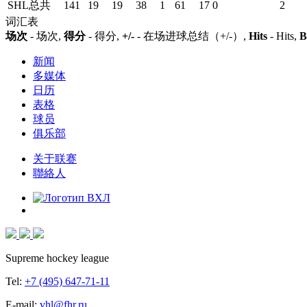
SHL总共
141
19
19
38
1
61
17
0
2
词汇表
场次
- 场次,
得分
- 得分,
+/-
- 在场进球总结（+/-）,
Hits
- Hits,
B
新闻
多媒体
日历
表格
球员
俱乐部
关于联赛
聯絡人
Supreme hockey league
Tel:
+7 (495) 647-71-11
E-mail:
vhl@fhr.ru