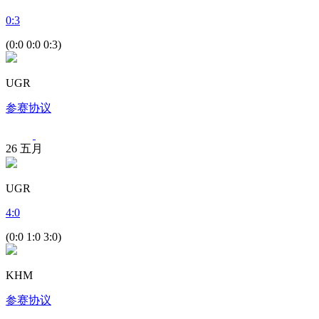
0
:
3
(0:0 0:0 0:3)
UGR
参赛协议
26
五月
UGR
4
:
0
(0:0 1:0 3:0)
KHM
参赛协议